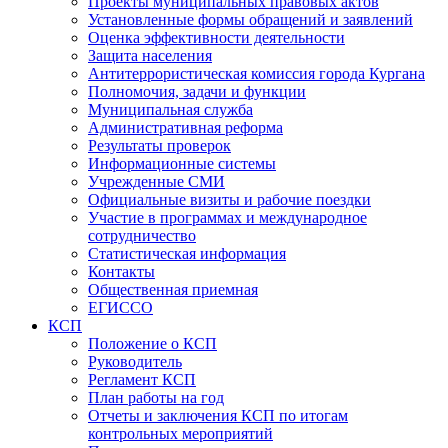
Проекты муниципальных правовых актов
Установленные формы обращений и заявлений
Оценка эффективности деятельности
Защита населения
Антитеррористическая комиссия города Кургана
Полномочия, задачи и функции
Муниципальная служба
Административная реформа
Результаты проверок
Информационные системы
Учрежденные СМИ
Официальные визиты и рабочие поездки
Участие в программах и международное
сотрудничество
Статистическая информация
Контакты
Общественная приемная
ЕГИССО
КСП
Положение о КСП
Руководитель
Регламент КСП
План работы на год
Отчеты и заключения КСП по итогам
контрольных мероприятий