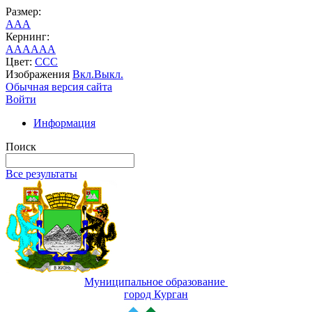
Размер:
A
A
A
Кернинг:
AA
AA
AA
Цвет:
C
C
C
Изображения
Вкл.
Выкл.
Обычная версия сайта
Войти
Информация
Поиск
Все результаты
Муниципальное образование
город Курган