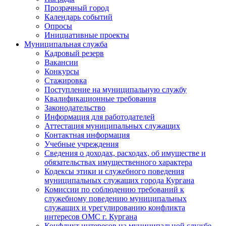
Прозрачный город
Календарь событий
Опросы
Инициативные проекты
Муниципальная служба
Кадровый резерв
Вакансии
Конкурсы
Стажировка
Поступление на муниципальную службу
Квалификационные требования
Законодательство
Информация для работодателей
Аттестация муниципальных служащих
Контактная информация
Учебные учреждения
Сведения о доходах, расходах, об имуществе и
обязательствах имущественного характера
Кодексы этики и служебного поведения
муниципальных служащих города Кургана
Комиссии по соблюдению требований к
служебному поведению муниципальных
служащих и урегулированию конфликта
интересов ОМС г. Кургана
Конфликт интересов на муниципальной службе