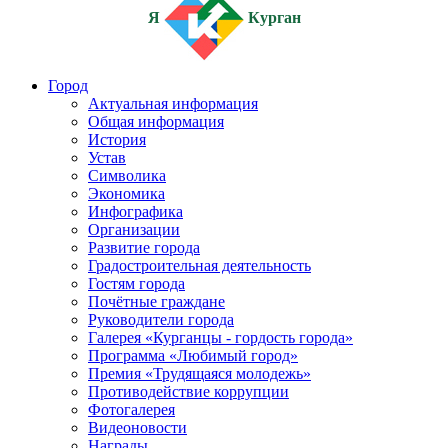
Я
Курган
Город
Актуальная информация
Общая информация
История
Устав
Символика
Экономика
Инфографика
Организации
Развитие города
Градостроительная деятельность
Гостям города
Почётные граждане
Руководители города
Галерея «Курганцы - гордость города»
Программа «Любимый город»
Премия «Трудящаяся молодежь»
Противодействие коррупции
Фотогалерея
Видеоновости
Награды