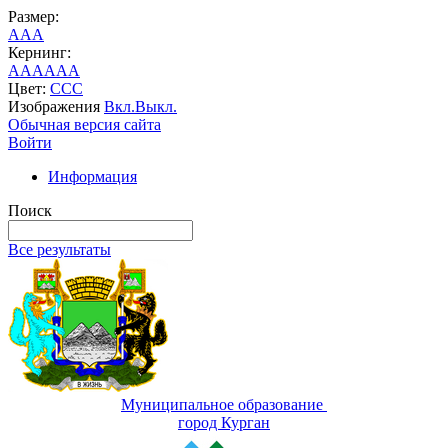
Размер:
A
A
A
Кернинг:
AA
AA
AA
Цвет:
C
C
C
Изображения
Вкл.
Выкл.
Обычная версия сайта
Войти
Информация
Поиск
Все результаты
Муниципальное образование
город Курган