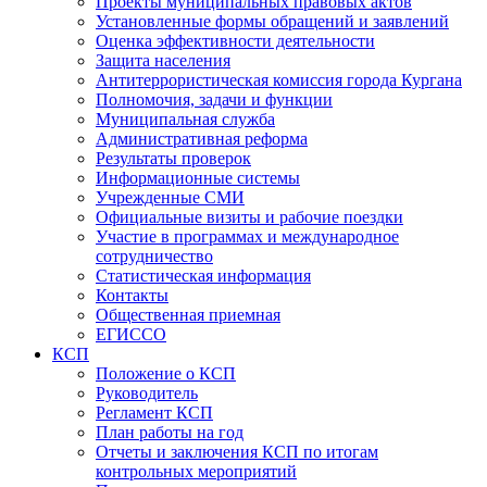
Проекты муниципальных правовых актов
Установленные формы обращений и заявлений
Оценка эффективности деятельности
Защита населения
Антитеррористическая комиссия города Кургана
Полномочия, задачи и функции
Муниципальная служба
Административная реформа
Результаты проверок
Информационные системы
Учрежденные СМИ
Официальные визиты и рабочие поездки
Участие в программах и международное
сотрудничество
Статистическая информация
Контакты
Общественная приемная
ЕГИССО
КСП
Положение о КСП
Руководитель
Регламент КСП
План работы на год
Отчеты и заключения КСП по итогам
контрольных мероприятий