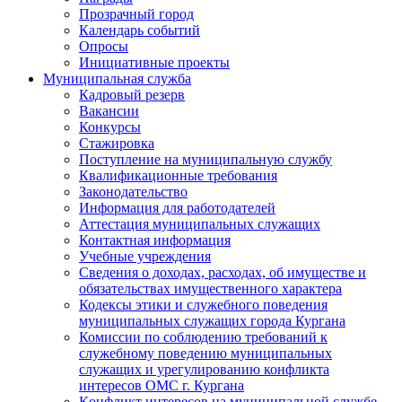
Прозрачный город
Календарь событий
Опросы
Инициативные проекты
Муниципальная служба
Кадровый резерв
Вакансии
Конкурсы
Стажировка
Поступление на муниципальную службу
Квалификационные требования
Законодательство
Информация для работодателей
Аттестация муниципальных служащих
Контактная информация
Учебные учреждения
Сведения о доходах, расходах, об имуществе и
обязательствах имущественного характера
Кодексы этики и служебного поведения
муниципальных служащих города Кургана
Комиссии по соблюдению требований к
служебному поведению муниципальных
служащих и урегулированию конфликта
интересов ОМС г. Кургана
Конфликт интересов на муниципальной службе