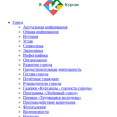
Я
Курган
Город
Актуальная информация
Общая информация
История
Устав
Символика
Экономика
Инфографика
Организации
Развитие города
Градостроительная деятельность
Гостям города
Почётные граждане
Руководители города
Галерея «Курганцы - гордость города»
Программа «Любимый город»
Премия «Трудящаяся молодежь»
Противодействие коррупции
Фотогалерея
Видеоновости
Награды