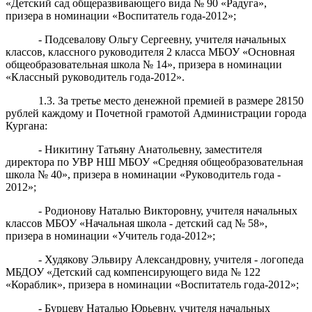
«Детский сад общеразвивающего вида № 90 «Радуга»,
призера в номинации «Воспитатель года-2012»;
- Подсевалову Ольгу Сергеевну, учителя начальных
классов, классного руководителя 2 класса МБОУ «Основная
общеобразовательная школа № 14», призера в номинации
«Классный руководитель года-2012».
1.3. За третье место денежной премией в размере 28150
рублей каждому и Почетной грамотой Администрации города
Кургана:
- Никитину Татьяну Анатольевну, заместителя
директора по УВР НШ МБОУ «Средняя общеобразовательная
школа № 40», призера в номинации «Руководитель года -
2012»;
- Родионову Наталью Викторовну, учителя начальных
классов МБОУ «Начальная школа - детский сад № 58»,
призера в номинации «Учитель года-2012»;
- Худякову Эльвиру Александровну, учителя - логопеда
МБДОУ «Детский сад компенсирующего вида № 122
«Кораблик», призера в номинации «Воспитатель года-2012»;
- Бурцеву Наталью Юрьевну, учителя начальных