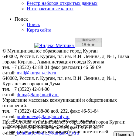
Реестр наборов открытых данных
Интерактивные карты
Поиск
Поиск
Карта сайта
© Муниципальное образование город Курган
640002, Россия, г. Курган, пл. им. В.И. Ленина, д. № 1, Глава
города Кургана, Администрация города Кургана
тел. +7 (3522) 42-88-01 факс (автомат.) 46-59-69
e-mail:
mail@kurgan-city.ru
640002, Россия, г. Курган, пл. им. В.И. Ленина, д. № 1,
Курганская городская Дума
тел. +7 (3522) 42-84-00
e-mail:
duma@kurgan-city.ru
Управление массовых коммуникаций и общественных
отношений:
тел. +7 (3522) 42-88-08 доб. 232, факс 46-51-64
e-mail:
prokopieva@kurgan-city.ru
Сайт использует сервисы веб-аналитики с
Пресс-служба муниципального образования город Курган:
помощью технологии «cookie». Это позволяет
тел. +7 (3522) 42-88-08 доб. 236, факс 46-51-64
нам анализировать взаимодействие посетителей
e-mail:
kondratyeva-ma@kurgan-city.ru
Принять