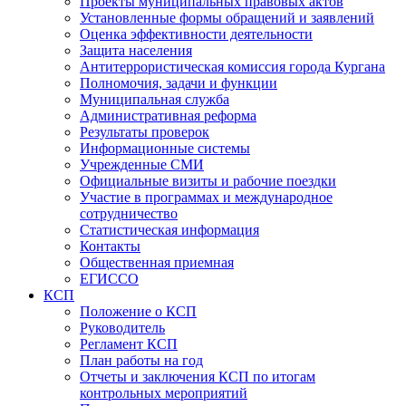
Проекты муниципальных правовых актов
Установленные формы обращений и заявлений
Оценка эффективности деятельности
Защита населения
Антитеррористическая комиссия города Кургана
Полномочия, задачи и функции
Муниципальная служба
Административная реформа
Результаты проверок
Информационные системы
Учрежденные СМИ
Официальные визиты и рабочие поездки
Участие в программах и международное
сотрудничество
Статистическая информация
Контакты
Общественная приемная
ЕГИССО
КСП
Положение о КСП
Руководитель
Регламент КСП
План работы на год
Отчеты и заключения КСП по итогам
контрольных мероприятий