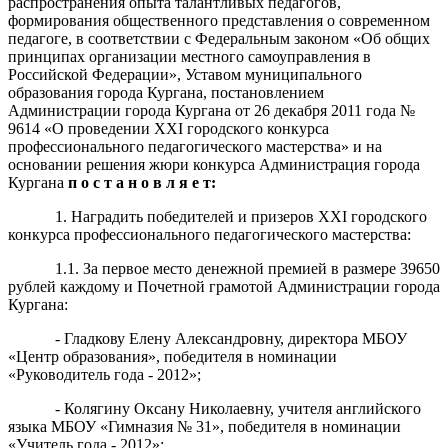
распространения опыта талантливых педагогов,
формирования общественного представления о современном
педагоге, в соответствии с Федеральным законом «Об общих
принципах организации местного самоуправления в
Российской Федерации», Уставом муниципального
образования города Кургана, постановлением
Администрации города Кургана от 26 декабря 2011 года №
9614 «О проведении XXI городского конкурса
профессионального педагогического мастерства» и на
основании решения жюри конкурса Администрация города
Кургана
п о с т а н о в л я е т:
1. Наградить победителей и призеров XXI городского
конкурса профессионального педагогического мастерства:
1.1. За первое место денежной премией в размере 39650
рублей каждому и Почетной грамотой Администрации города
Кургана:
- Гладкову Елену Александровну, директора МБОУ
«Центр образования», победителя в номинации
«Руководитель года - 2012»;
- Колягину Оксану Николаевну, учителя английского
языка МБОУ «Гимназия № 31», победителя в номинации
«Учитель года - 2012»;