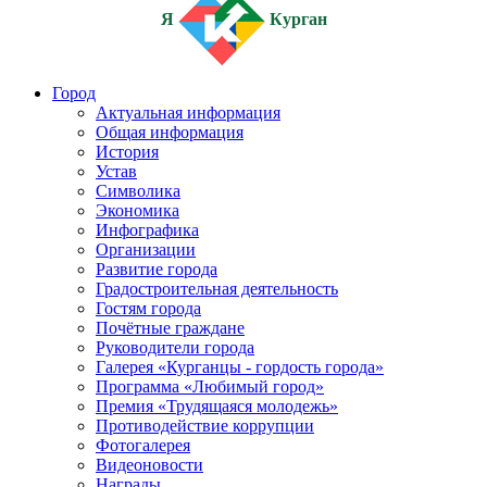
Я
Курган
Город
Актуальная информация
Общая информация
История
Устав
Символика
Экономика
Инфографика
Организации
Развитие города
Градостроительная деятельность
Гостям города
Почётные граждане
Руководители города
Галерея «Курганцы - гордость города»
Программа «Любимый город»
Премия «Трудящаяся молодежь»
Противодействие коррупции
Фотогалерея
Видеоновости
Награды