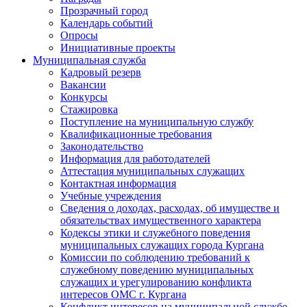
Прозрачный город
Календарь событий
Опросы
Инициативные проекты
Муниципальная служба
Кадровый резерв
Вакансии
Конкурсы
Стажировка
Поступление на муниципальную службу
Квалификационные требования
Законодательство
Информация для работодателей
Аттестация муниципальных служащих
Контактная информация
Учебные учреждения
Сведения о доходах, расходах, об имуществе и
обязательствах имущественного характера
Кодексы этики и служебного поведения
муниципальных служащих города Кургана
Комиссии по соблюдению требований к
служебному поведению муниципальных
служащих и урегулированию конфликта
интересов ОМС г. Кургана
Конфликт интересов на муниципальной службе