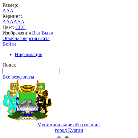
Размер:
A
A
A
Кернинг:
AA
AA
AA
Цвет:
C
C
C
Изображения
Вкл.
Выкл.
Обычная версия сайта
Войти
Информация
Поиск
Все результаты
Муниципальное образование
город Курган