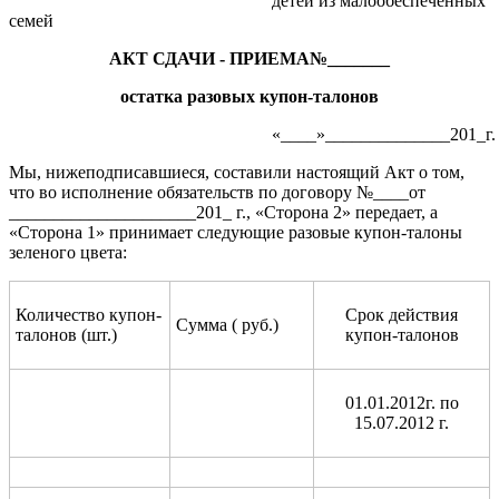
детей из малообеспеченных
семей
АКТ СДАЧИ - ПРИЕМА№_______
остатка разовых купон-талонов
«____»______________201_г.
Мы, нижеподписавшиеся, составили настоящий Акт о том,
что во исполнение обязательств по договору №____от
_____________________201_ г., «Сторона 2» передает, а
«Сторона 1» принимает следующие разовые купон-талоны
зеленого цвета:
Количество купон-
Срок действия
Сумма ( руб.)
талонов (шт.)
купон-талонов
01.01.2012г. по
15.07.2012 г.