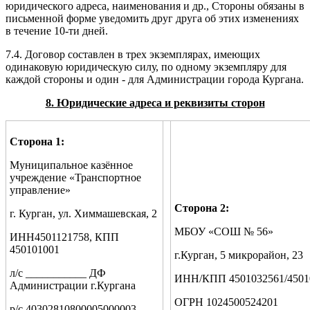
юридического адреса, наименования и др., Стороны обязаны в
письменной форме уведомить друг друга об этих изменениях
в течение 10-ти дней.
7.4. Договор составлен в трех экземплярах, имеющих
одинаковую юридическую силу, по одному экземпляру для
каждой стороны и один - для Администрации города Кургана.
8. Юридические адреса и реквизиты сторон
Сторона 1:
Муниципальное казённое
учреждение «Транспортное
управление»
Сторона 2:
г. Курган, ул. Химмашевская, 2
МБОУ «СОШ № 56»
ИНН4501121758, КПП
450101001
г.Курган, 5 микрорайон, 23
л/с ___________ ДФ
ИНН/КПП 4501032561/4501
Администрации г.Кургана
ОГРН 1024500524201
р/с 40302810800005000003