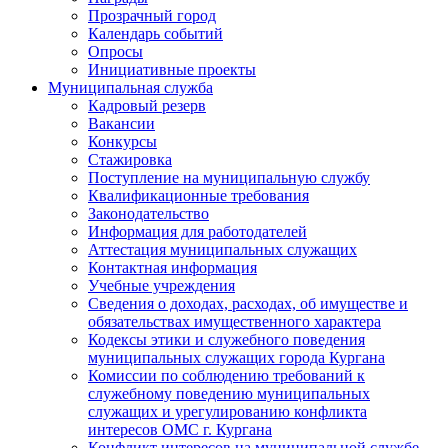
Прозрачный город
Календарь событий
Опросы
Инициативные проекты
Муниципальная служба
Кадровый резерв
Вакансии
Конкурсы
Стажировка
Поступление на муниципальную службу
Квалификационные требования
Законодательство
Информация для работодателей
Аттестация муниципальных служащих
Контактная информация
Учебные учреждения
Сведения о доходах, расходах, об имуществе и
обязательствах имущественного характера
Кодексы этики и служебного поведения
муниципальных служащих города Кургана
Комиссии по соблюдению требований к
служебному поведению муниципальных
служащих и урегулированию конфликта
интересов ОМС г. Кургана
Конфликт интересов на муниципальной службе