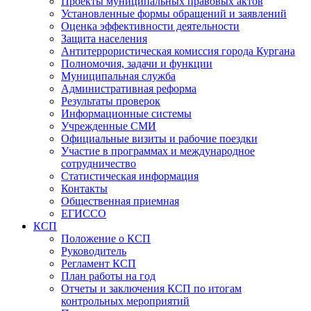
Проекты муниципальных правовых актов
Установленные формы обращений и заявлений
Оценка эффективности деятельности
Защита населения
Антитеррористическая комиссия города Кургана
Полномочия, задачи и функции
Муниципальная служба
Административная реформа
Результаты проверок
Информационные системы
Учрежденные СМИ
Официальные визиты и рабочие поездки
Участие в программах и международное
сотрудничество
Статистическая информация
Контакты
Общественная приемная
ЕГИССО
КСП
Положение о КСП
Руководитель
Регламент КСП
План работы на год
Отчеты и заключения КСП по итогам
контрольных мероприятий