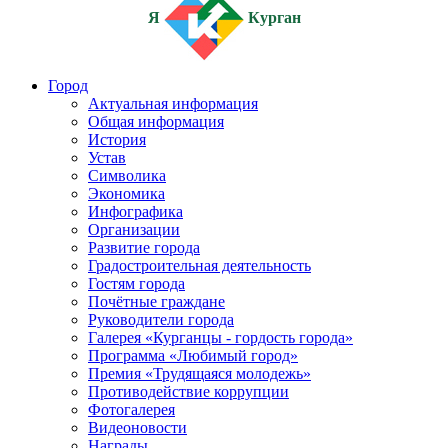
Я
Курган
Город
Актуальная информация
Общая информация
История
Устав
Символика
Экономика
Инфографика
Организации
Развитие города
Градостроительная деятельность
Гостям города
Почётные граждане
Руководители города
Галерея «Курганцы - гордость города»
Программа «Любимый город»
Премия «Трудящаяся молодежь»
Противодействие коррупции
Фотогалерея
Видеоновости
Награды