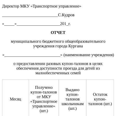
Директор МКУ «Транспортное управление»
___________________________С.Кудров
«_____»_____________________201_г.
ОТЧЕТ
муниципального бюджетного общеобразовательного
учреждения города Кургана
«___________________________» (наименование учреждения)
о предоставлении разовых купон-талонов в целях
обеспечения доступности проезда для детей из
малообеспеченных семей
Получено
Выдано
купон-талонов
купон-
Остаток
от МКУ
Месяц
талонов
купон-
«Транспортное
школьникам
талонов (шт.)
управление»
(шт.)
(шт.)