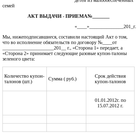
детей из малообеспеченных
семей
АКТ ВЫДАЧИ - ПРИЕМА№_______
«____»______________201_г.
Мы, нижеподписавшиеся, составили настоящий Акт о том,
что во исполнение обязательств по договору №____от
_____________________201__ г., «Сторона 1» передает, а
«Сторона 2» принимает следующие разовые купон-талоны
зеленого цвета:
Количество купон-
Срок действия
Сумма ( руб.)
талонов (шт.)
купон-талонов
01.01.2012г. по
15.07.2012 г.