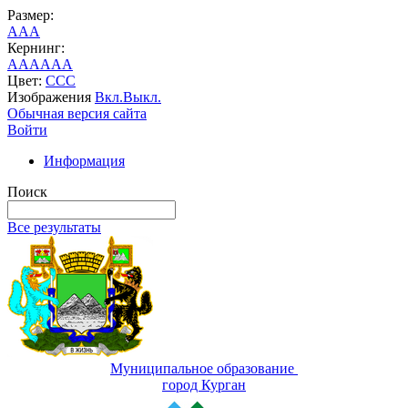
Размер:
A
A
A
Кернинг:
AA
AA
AA
Цвет:
C
C
C
Изображения
Вкл.
Выкл.
Обычная версия сайта
Войти
Информация
Поиск
Все результаты
Муниципальное образование
город Курган