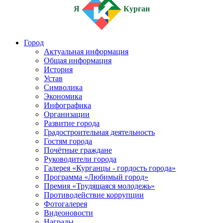
Я
Курган
Город
Актуальная информация
Общая информация
История
Устав
Символика
Экономика
Инфографика
Организации
Развитие города
Градостроительная деятельность
Гостям города
Почётные граждане
Руководители города
Галерея «Курганцы - гордость города»
Программа «Любимый город»
Премия «Трудящаяся молодежь»
Противодействие коррупции
Фотогалерея
Видеоновости
Награды