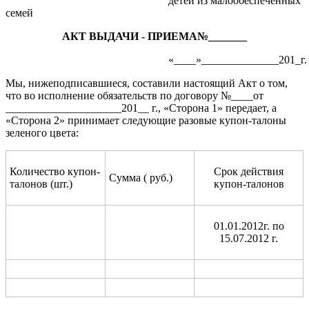
детей из малообеспеченных
семей
АКТ ВЫДАЧИ - ПРИЕМА№_______
«____»______________201_г.
Мы, нижеподписавшиеся, составили настоящий Акт о том,
что во исполнение обязательств по договору №____от
_____________________201__ г., «Сторона 1» передает, а
«Сторона 2» принимает следующие разовые купон-талоны
зеленого цвета:
Количество купон-
Срок действия
Сумма ( руб.)
талонов (шт.)
купон-талонов
01.01.2012г. по
15.07.2012 г.