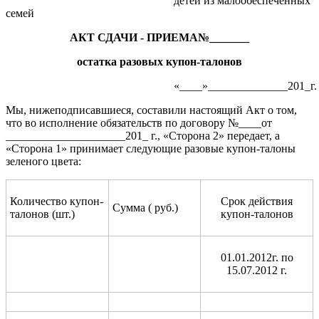
детей из малообеспеченных
семей
АКТ СДАЧИ - ПРИЕМА№_______
остатка разовых купон-талонов
«____»______________201_г.
Мы, нижеподписавшиеся, составили настоящий Акт о том,
что во исполнение обязательств по договору №____от
_____________________201_ г., «Сторона 2» передает, а
«Сторона 1» принимает следующие разовые купон-талоны
зеленого цвета:
Количество купон-
Срок действия
Сумма ( руб.)
талонов (шт.)
купон-талонов
01.01.2012г. по
15.07.2012 г.