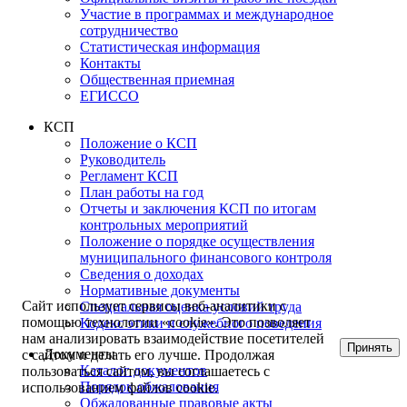
Участие в программах и международное
сотрудничество
Статистическая информация
Контакты
Общественная приемная
ЕГИССО
КСП
Положение о КСП
Руководитель
Регламент КСП
План работы на год
Отчеты и заключения КСП по итогам
контрольных мероприятий
Положение о порядке осуществления
муниципального финансового контроля
Сведения о доходах
Нормативные документы
Сайт использует сервисы веб-аналитики с
Специальная оценка условий труда
помощью технологии «cookie». Это позволяет
Кодекс этики и служебного поведения
нам анализировать взаимодействие посетителей
Принять
Документы
с сайтом и делать его лучше. Продолжая
Каталог документов
пользоваться сайтом, вы соглашаетесь с
Порядок обжалования
использованием файлов cookie.
Обжалованные правовые акты