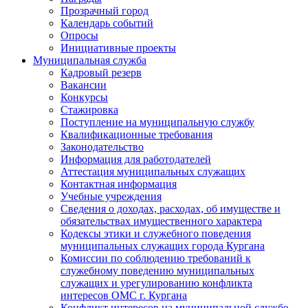
Прозрачный город
Календарь событий
Опросы
Инициативные проекты
Муниципальная служба
Кадровый резерв
Вакансии
Конкурсы
Стажировка
Поступление на муниципальную службу
Квалификационные требования
Законодательство
Информация для работодателей
Аттестация муниципальных служащих
Контактная информация
Учебные учреждения
Сведения о доходах, расходах, об имуществе и
обязательствах имущественного характера
Кодексы этики и служебного поведения
муниципальных служащих города Кургана
Комиссии по соблюдению требований к
служебному поведению муниципальных
служащих и урегулированию конфликта
интересов ОМС г. Кургана
Конфликт интересов на муниципальной службе