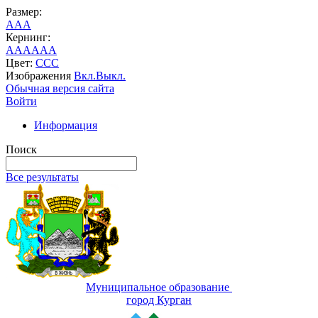
Размер:
A
A
A
Кернинг:
AA
AA
AA
Цвет:
C
C
C
Изображения
Вкл.
Выкл.
Обычная версия сайта
Войти
Информация
Поиск
Все результаты
Муниципальное образование
город Курган