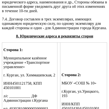
юридического адреса, наименования и др., Стороны обязаны в
письменной форме уведомить друг друга об этих изменениях
в течение 10-ти дней.
7.4. Договор составлен в трех экземплярах, имеющих
одинаковую юридическую силу, по одному экземпляру для
каждой стороны и один - для Администрации города Кургана.
8. Юридические адреса и реквизиты сторон
Сторона 1:
Муниципальное казённое
учреждение «Транспортное
управление»
Сторона 2:
г. Курган, ул. Химмашевская, 2
МБОУ «СОШ № 10»
ИНН4501121758, КПП
450101001
г.Курган, ул.Урицкого,
193
л/с ___________ ДФ
Администрации г.Кургана
ИНН/КПП
4501034304/450101001
р/с 40302810800005000003