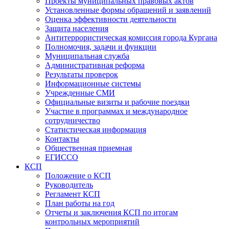
Проекты муниципальных правовых актов
Установленные формы обращений и заявлений
Оценка эффективности деятельности
Защита населения
Антитеррористическая комиссия города Кургана
Полномочия, задачи и функции
Муниципальная служба
Административная реформа
Результаты проверок
Информационные системы
Учрежденные СМИ
Официальные визиты и рабочие поездки
Участие в программах и международное
сотрудничество
Статистическая информация
Контакты
Общественная приемная
ЕГИССО
КСП
Положение о КСП
Руководитель
Регламент КСП
План работы на год
Отчеты и заключения КСП по итогам
контрольных мероприятий