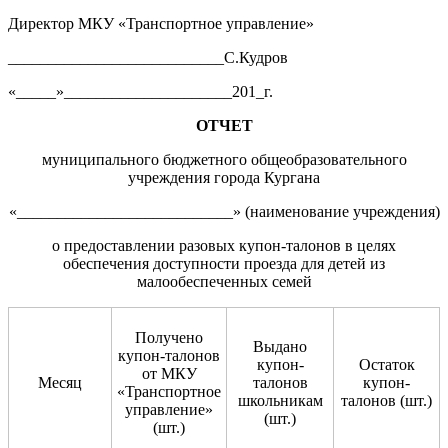
Директор МКУ «Транспортное управление»
___________________________С.Кудров
«_____»_____________________201_г.
ОТЧЕТ
муниципального бюджетного общеобразовательного
учреждения города Кургана
«___________________________» (наименование учреждения)
о предоставлении разовых купон-талонов в целях
обеспечения доступности проезда для детей из
малообеспеченных семей
Получено
Выдано
купон-талонов
купон-
Остаток
от МКУ
Месяц
талонов
купон-
«Транспортное
школьникам
талонов (шт.)
управление»
(шт.)
(шт.)