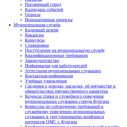
Прозрачный город
Календарь событий
Опросы
Инициативные проекты
Муниципальная служба
Кадровый резерв
Вакансии
Конкурсы
Стажировка
Поступление на муниципальную службу
Квалификационные требования
Законодательство
Информация для работодателей
Аттестация муниципальных служащих
Контактная информация
Учебные учреждения
Сведения о доходах, расходах, об имуществе и
обязательствах имущественного характера
Кодексы этики и служебного поведения
муниципальных служащих города Кургана
Комиссии по соблюдению требований к
служебному поведению муниципальных
служащих и урегулированию конфликта
интересов ОМС г. Кургана
Конфликт интересов на муниципальной службе