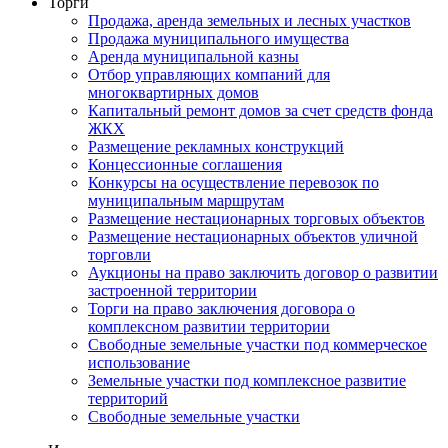
Торги
Продажа, аренда земельных и лесных участков
Продажа муниципального имущества
Аренда муниципальной казны
Отбор управляющих компаний для
многоквартирных домов
Капитальный ремонт домов за счет средств фонда
ЖКХ
Размещение рекламных конструкций
Концессионные соглашения
Конкурсы на осуществление перевозок по
муниципальным маршрутам
Размещение нестационарных торговых объектов
Размещение нестационарных объектов уличной
торговли
Аукционы на право заключить договор о развитии
застроенной территории
Торги на право заключения договора о
комплексном развитии территории
Свободные земельные участки под коммерческое
использование
Земельные участки под комплексное развитие
территорий
Свободные земельные участки