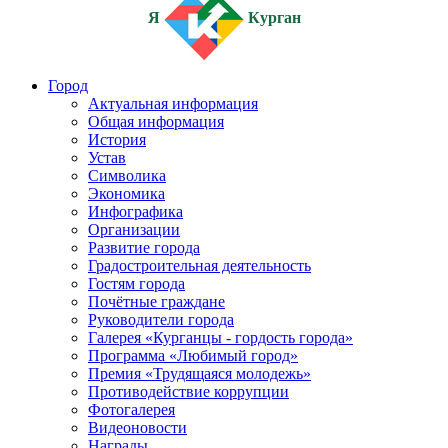
Я
Курган
Город
Актуальная информация
Общая информация
История
Устав
Символика
Экономика
Инфографика
Организации
Развитие города
Градостроительная деятельность
Гостям города
Почётные граждане
Руководители города
Галерея «Курганцы - гордость города»
Программа «Любимый город»
Премия «Трудящаяся молодежь»
Противодействие коррупции
Фотогалерея
Видеоновости
Награды