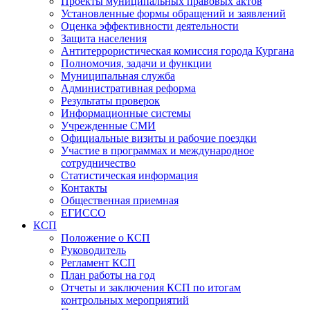
Проекты муниципальных правовых актов
Установленные формы обращений и заявлений
Оценка эффективности деятельности
Защита населения
Антитеррористическая комиссия города Кургана
Полномочия, задачи и функции
Муниципальная служба
Административная реформа
Результаты проверок
Информационные системы
Учрежденные СМИ
Официальные визиты и рабочие поездки
Участие в программах и международное
сотрудничество
Статистическая информация
Контакты
Общественная приемная
ЕГИССО
КСП
Положение о КСП
Руководитель
Регламент КСП
План работы на год
Отчеты и заключения КСП по итогам
контрольных мероприятий