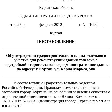
Курганская область
АДМИНИСТРАЦИЯ ГОРОДА КУРГАНА
от «_27_»_______февраля 2012________ г. N__1090___
Курган
ПОСТАНОВЛЕНИЕ
Об утверждении градостроительного плана земельного
участка для
реконструкции
здания хозблока с
надстройкой второго этажа
под административное здание
по адре
су: г. Курган,
ул. Карла Маркса, 58б
В соответствии с Градостроительным кодексом
Российской Федерации, Правилами землепользования и
застройки города Кургана, на основании заявления общества с
ограниченной ответственностью «Юнион Комплект» от
16.11.2011г. № 686а Администрация города Кургана
п о с т а н
о в л я е т: