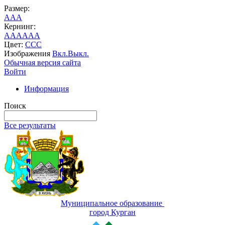
Размер:
A
A
A
Кернинг:
AA
AA
AA
Цвет:
C
C
C
Изображения
Вкл.
Выкл.
Обычная версия сайта
Войти
Информация
Поиск
Все результаты
Муниципальное образование
город Курган