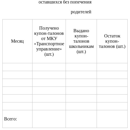
оставшихся без попечения
родителей
Получено
Выдано
купон-талонов
купон-
Остаток
от МКУ
Месяц
талонов
купон-
«Транспортное
школьникам
талонов (шт.)
управление»
(шт.)
(шт.)
Всего: