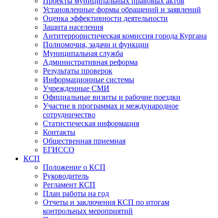
Проекты муниципальных правовых актов
Установленные формы обращений и заявлений
Оценка эффективности деятельности
Защита населения
Антитеррористическая комиссия города Кургана
Полномочия, задачи и функции
Муниципальная служба
Административная реформа
Результаты проверок
Информационные системы
Учрежденные СМИ
Официальные визиты и рабочие поездки
Участие в программах и международное
сотрудничество
Статистическая информация
Контакты
Общественная приемная
ЕГИССО
КСП
Положение о КСП
Руководитель
Регламент КСП
План работы на год
Отчеты и заключения КСП по итогам
контрольных мероприятий