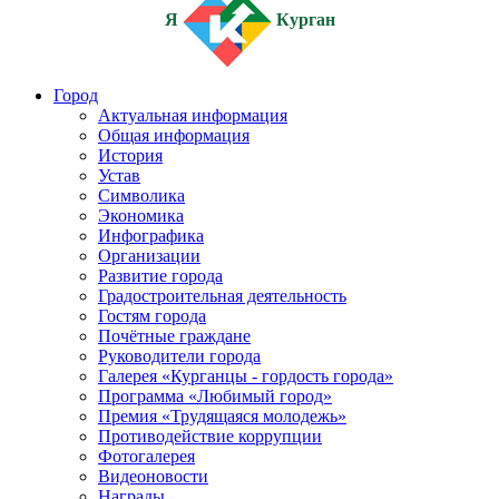
Я
Курган
Город
Актуальная информация
Общая информация
История
Устав
Символика
Экономика
Инфографика
Организации
Развитие города
Градостроительная деятельность
Гостям города
Почётные граждане
Руководители города
Галерея «Курганцы - гордость города»
Программа «Любимый город»
Премия «Трудящаяся молодежь»
Противодействие коррупции
Фотогалерея
Видеоновости
Награды