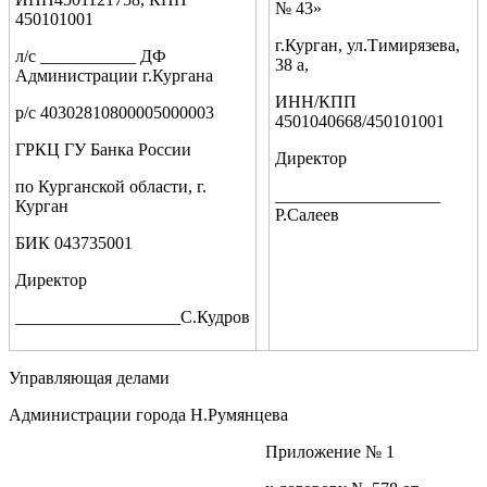
№ 43»
450101001
г.Курган, ул.Тимирязева,
л/с ___________ ДФ
38 а,
Администрации г.Кургана
ИНН/КПП
р/с 40302810800005000003
4501040668/450101001
ГРКЦ ГУ Банка России
Директор
по Курганской области, г.
___________________
Курган
Р.Салеев
БИК 043735001
Директор
___________________С.Кудров
Управляющая делами
Администрации города Н.Румянцева
Приложение № 1