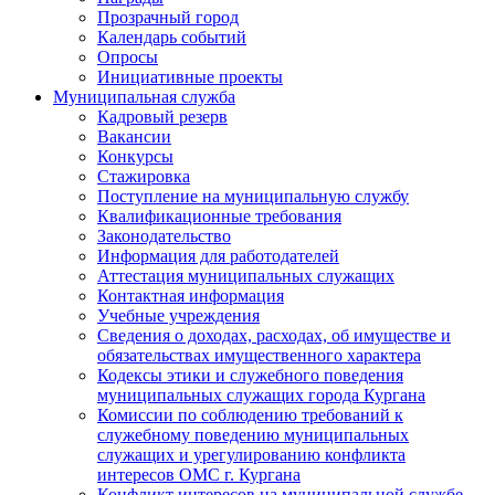
Прозрачный город
Календарь событий
Опросы
Инициативные проекты
Муниципальная служба
Кадровый резерв
Вакансии
Конкурсы
Стажировка
Поступление на муниципальную службу
Квалификационные требования
Законодательство
Информация для работодателей
Аттестация муниципальных служащих
Контактная информация
Учебные учреждения
Сведения о доходах, расходах, об имуществе и
обязательствах имущественного характера
Кодексы этики и служебного поведения
муниципальных служащих города Кургана
Комиссии по соблюдению требований к
служебному поведению муниципальных
служащих и урегулированию конфликта
интересов ОМС г. Кургана
Конфликт интересов на муниципальной службе