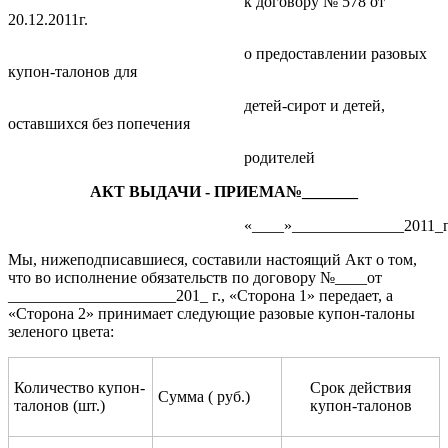
к договору № 578 от
20.12.2011г.
о предоставлении разовых
купон-талонов для
детей-сирот и детей,
оставшихся без попечения
родителей
АКТ ВЫДАЧИ - ПРИЕМА№_______
«____»______________2011_г
Мы, нижеподписавшиеся, составили настоящий Акт о том,
что во исполнение обязательств по договору №____от
_____________________201_ г., «Сторона 1» передает, а
«Сторона 2» принимает следующие разовые купон-талоны
зеленого цвета:
Количество купон-
Срок действия
Сумма ( руб.)
талонов (шт.)
купон-талонов