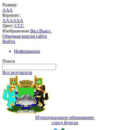
Размер:
A
A
A
Кернинг:
AA
AA
AA
Цвет:
C
C
C
Изображения
Вкл.
Выкл.
Обычная версия сайта
Войти
Информация
Поиск
Все результаты
Муниципальное образование
город Курган