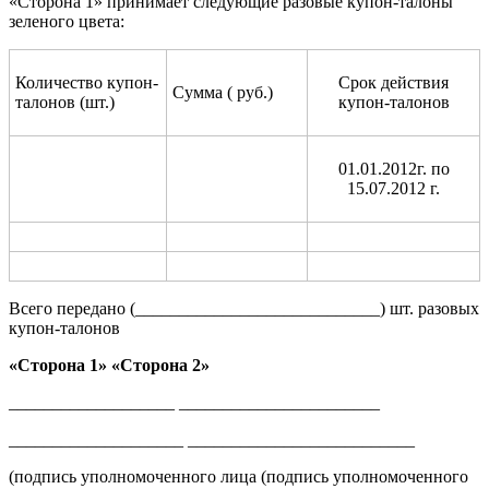
«Сторона 1» принимает следующие разовые купон-талоны
зеленого цвета:
Количество купон-
Срок действия
Сумма ( руб.)
талонов (шт.)
купон-талонов
01.01.2012г. по
15.07.2012 г.
Всего передано (____________________________) шт. разовых
купон-талонов
«Сторона 1» «Сторона 2»
___________________ _______________________
____________________ __________________________
(подпись уполномоченного лица (подпись уполномоченного