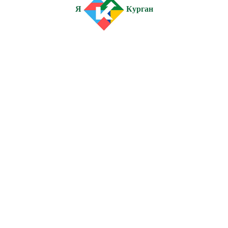
Я
Курган