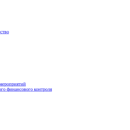
ество
 мероприятий
го финансового контроля