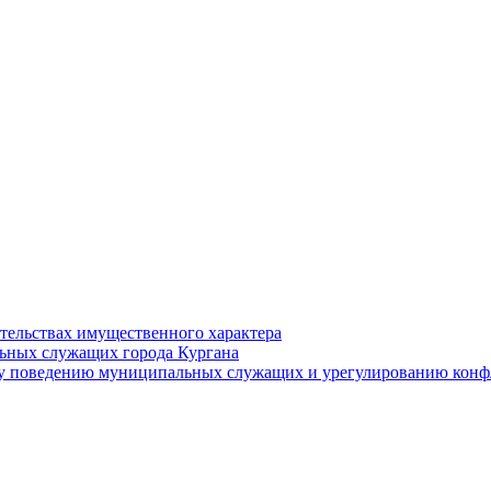
ательствах имущественного характера
ьных служащих города Кургана
у поведению муниципальных служащих и урегулированию конфл