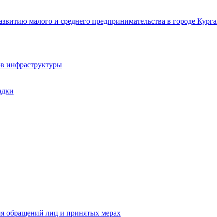
звитию малого и среднего предпринимательства в городе Курга
ов инфраструктуры
адки
ия обращений лиц и принятых мерах