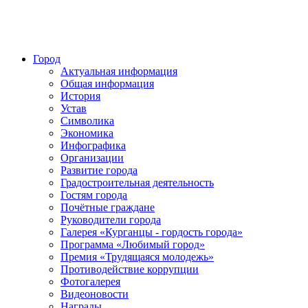
Город
Актуальная информация
Общая информация
История
Устав
Символика
Экономика
Инфографика
Организации
Развитие города
Градостроительная деятельность
Гостям города
Почётные граждане
Руководители города
Галерея «Курганцы - гордость города»
Программа «Любимый город»
Премия «Трудящаяся молодежь»
Противодействие коррупции
Фотогалерея
Видеоновости
Награды