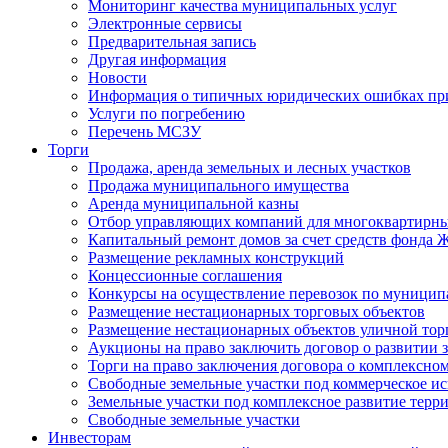
Мониторинг качества муниципальных услуг
Электронные сервисы
Предварительная запись
Другая информация
Новости
Информация о типичных юридических ошибках при
Услуги по погребению
Перечень МСЗУ
Торги
Продажа, аренда земельных и лесных участков
Продажа муниципального имущества
Аренда муниципальной казны
Отбор управляющих компаний для многоквартирн
Капитальный ремонт домов за счет средств фонда
Размещение рекламных конструкций
Концессионные соглашения
Конкурсы на осуществление перевозок по муници
Размещение нестационарных торговых объектов
Размещение нестационарных объектов уличной тор
Аукционы на право заключить договор о развитии 
Торги на право заключения договора о комплексно
Свободные земельные участки под коммерческое и
Земельные участки под комплексное развитие терр
Свободные земельные участки
Инвесторам