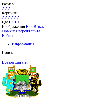
Размер:
A
A
A
Кернинг:
AA
AA
AA
Цвет:
C
C
C
Изображения
Вкл.
Выкл.
Обычная версия сайта
Войти
Информация
Поиск
Все результаты