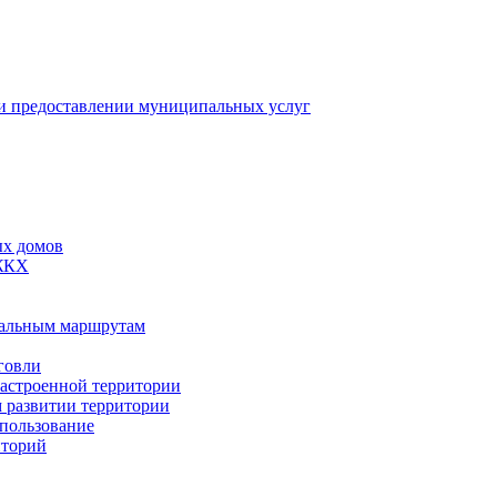
 предоставлении муниципальных услуг
ых домов
 ЖКХ
пальным маршрутам
говли
застроенной территории
м развитии территории
спользование
иторий