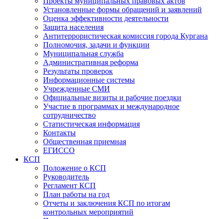
Проекты муниципальных правовых актов
Установленные формы обращений и заявлений
Оценка эффективности деятельности
Защита населения
Антитеррористическая комиссия города Кургана
Полномочия, задачи и функции
Муниципальная служба
Административная реформа
Результаты проверок
Информационные системы
Учрежденные СМИ
Официальные визиты и рабочие поездки
Участие в программах и международное
сотрудничество
Статистическая информация
Контакты
Общественная приемная
ЕГИССО
КСП
Положение о КСП
Руководитель
Регламент КСП
План работы на год
Отчеты и заключения КСП по итогам
контрольных мероприятий