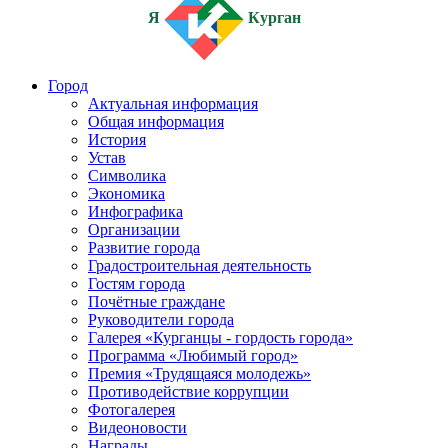
Я
Курган
Город
Актуальная информация
Общая информация
История
Устав
Символика
Экономика
Инфографика
Организации
Развитие города
Градостроительная деятельность
Гостям города
Почётные граждане
Руководители города
Галерея «Курганцы - гордость города»
Программа «Любимый город»
Премия «Трудящаяся молодежь»
Противодействие коррупции
Фотогалерея
Видеоновости
Награды