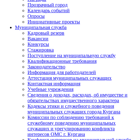
Прозрачный город
Календарь событий
Опросы
Инициативные проекты
Муниципальная служба
Кадровый резерв
Вакансии
Конкурсы
Стажировка
Поступление на муниципальную службу
Квалификационные требования
Законодательство
Информация для работодателей
Аттестация муниципальных служащих
Контактная информация
Учебные учреждения
Сведения о доходах, расходах, об имуществе и
обязательствах имущественного характера
Кодексы этики и служебного поведения
муниципальных служащих города Кургана
Комиссии по соблюдению требований к
служебному поведению муниципальных
служащих и урегулированию конфликта
интересов ОМС г. Кургана
Конфликт интересов на муниципальной службе