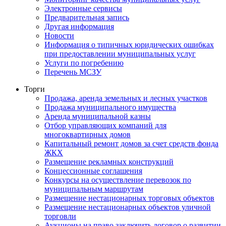
Электронные сервисы
Предварительная запись
Другая информация
Новости
Информация о типичных юридических ошибках
при предоставлении муниципальных услуг
Услуги по погребению
Перечень МСЗУ
Торги
Продажа, аренда земельных и лесных участков
Продажа муниципального имущества
Аренда муниципальной казны
Отбор управляющих компаний для
многоквартирных домов
Капитальный ремонт домов за счет средств фонда
ЖКХ
Размещение рекламных конструкций
Концессионные соглашения
Конкурсы на осуществление перевозок по
муниципальным маршрутам
Размещение нестационарных торговых объектов
Размещение нестационарных объектов уличной
торговли
Аукционы на право заключить договор о развитии