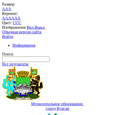
Размер:
A
A
A
Кернинг:
AA
AA
AA
Цвет:
C
C
C
Изображения
Вкл.
Выкл.
Обычная версия сайта
Войти
Информация
Поиск
Все результаты
Муниципальное образование
город Курган