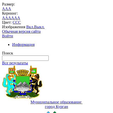
Размер:
A
A
A
Кернинг:
AA
AA
AA
Цвет:
C
C
C
Изображения
Вкл.
Выкл.
Обычная версия сайта
Войти
Информация
Поиск
Все результаты
Муниципальное образование
город Курган