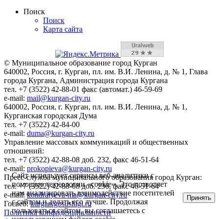
Поиск
Поиск
Карта сайта
© Муниципальное образование город Курган
640002, Россия, г. Курган, пл. им. В.И. Ленина, д. № 1, Глава
города Кургана, Администрация города Кургана
тел. +7 (3522) 42-88-01 факс (автомат.) 46-59-69
e-mail:
mail@kurgan-city.ru
640002, Россия, г. Курган, пл. им. В.И. Ленина, д. № 1,
Курганская городская Дума
тел. +7 (3522) 42-84-00
e-mail:
duma@kurgan-city.ru
Управление массовых коммуникаций и общественных
отношений:
тел. +7 (3522) 42-88-08 доб. 232, факс 46-51-64
e-mail:
prokopieva@kurgan-city.ru
Сайт использует сервисы веб-аналитики с
Пресс-служба муниципального образования город Курган:
помощью технологии «cookie». Это позволяет
тел. +7 (3522) 42-88-08 доб. 236, факс 46-51-64
нам анализировать взаимодействие посетителей
e-mail:
kondratyeva-ma@kurgan-city.ru
Принять
с сайтом и делать его лучше. Продолжая
Госвеб:
kurgan.gosuslugi.ru
пользоваться сайтом, вы соглашаетесь с
Политика конфиденциальности