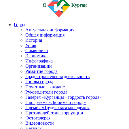
Я
Курган
Город
Актуальная информация
Общая информация
История
Устав
Символика
Экономика
Инфографика
Организации
Развитие города
Градостроительная деятельность
Гостям города
Почётные граждане
Руководители города
Галерея «Курганцы - гордость города»
Программа «Любимый город»
Премия «Трудящаяся молодежь»
Противодействие коррупции
Фотогалерея
Видеоновости
Награды