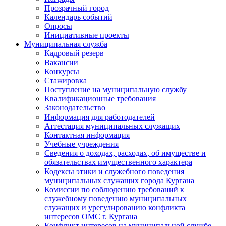
Прозрачный город
Календарь событий
Опросы
Инициативные проекты
Муниципальная служба
Кадровый резерв
Вакансии
Конкурсы
Стажировка
Поступление на муниципальную службу
Квалификационные требования
Законодательство
Информация для работодателей
Аттестация муниципальных служащих
Контактная информация
Учебные учреждения
Сведения о доходах, расходах, об имуществе и
обязательствах имущественного характера
Кодексы этики и служебного поведения
муниципальных служащих города Кургана
Комиссии по соблюдению требований к
служебному поведению муниципальных
служащих и урегулированию конфликта
интересов ОМС г. Кургана
Конфликт интересов на муниципальной службе