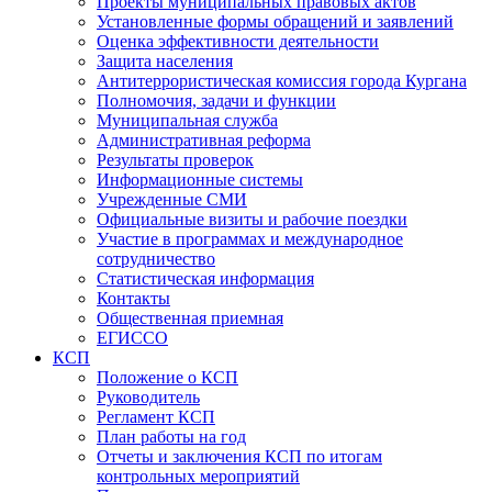
Проекты муниципальных правовых актов
Установленные формы обращений и заявлений
Оценка эффективности деятельности
Защита населения
Антитеррористическая комиссия города Кургана
Полномочия, задачи и функции
Муниципальная служба
Административная реформа
Результаты проверок
Информационные системы
Учрежденные СМИ
Официальные визиты и рабочие поездки
Участие в программах и международное
сотрудничество
Статистическая информация
Контакты
Общественная приемная
ЕГИССО
КСП
Положение о КСП
Руководитель
Регламент КСП
План работы на год
Отчеты и заключения КСП по итогам
контрольных мероприятий