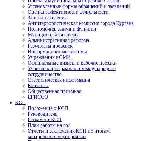
Проекты муниципальных правовых актов
Установленные формы обращений и заявлений
Оценка эффективности деятельности
Защита населения
Антитеррористическая комиссия города Кургана
Полномочия, задачи и функции
Муниципальная служба
Административная реформа
Результаты проверок
Информационные системы
Учрежденные СМИ
Официальные визиты и рабочие поездки
Участие в программах и международное
сотрудничество
Статистическая информация
Контакты
Общественная приемная
ЕГИССО
КСП
Положение о КСП
Руководитель
Регламент КСП
План работы на год
Отчеты и заключения КСП по итогам
контрольных мероприятий