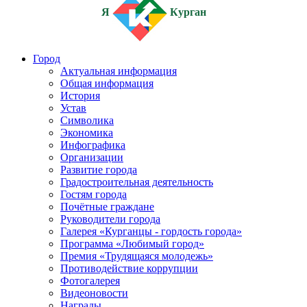
Я
Курган
Город
Актуальная информация
Общая информация
История
Устав
Символика
Экономика
Инфографика
Организации
Развитие города
Градостроительная деятельность
Гостям города
Почётные граждане
Руководители города
Галерея «Курганцы - гордость города»
Программа «Любимый город»
Премия «Трудящаяся молодежь»
Противодействие коррупции
Фотогалерея
Видеоновости
Награды