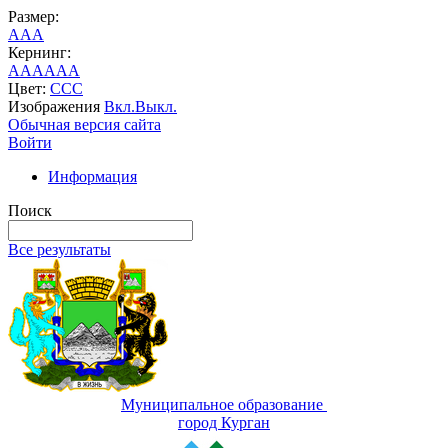
Размер:
A
A
A
Кернинг:
AA
AA
AA
Цвет:
C
C
C
Изображения
Вкл.
Выкл.
Обычная версия сайта
Войти
Информация
Поиск
Все результаты
Муниципальное образование
город Курган