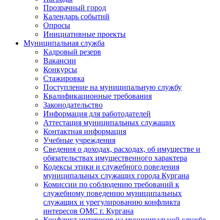
Прозрачный город
Календарь событий
Опросы
Инициативные проекты
Муниципальная служба
Кадровый резерв
Вакансии
Конкурсы
Стажировка
Поступление на муниципальную службу
Квалификационные требования
Законодательство
Информация для работодателей
Аттестация муниципальных служащих
Контактная информация
Учебные учреждения
Сведения о доходах, расходах, об имуществе и
обязательствах имущественного характера
Кодексы этики и служебного поведения
муниципальных служащих города Кургана
Комиссии по соблюдению требований к
служебному поведению муниципальных
служащих и урегулированию конфликта
интересов ОМС г. Кургана
Конфликт интересов на муниципальной службе