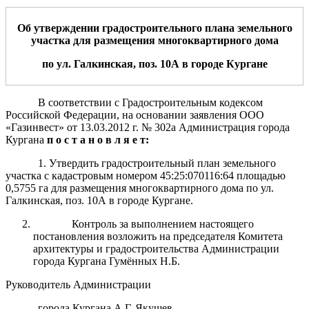
Об утверждении градостроительного плана земельного
участка
для
размещения многоквартирного дома
по ул. Галкинская, поз.
10
А
в
город
е
Курган
е
В соответствии с Градостроительным кодексом
Российской Федерации, на основании заявления ООО
«Газинвест» от 13.03.2012 г. № 302а Администрация города
Кургана
п о с т а н о в л я е т:
1. Утвердить градостроительный план земельного
участка с кадастровым номером 45:25:070116:64 площадью
0,5755 га для размещения многоквартирного дома по ул.
Галкинская, поз. 10А в городе Кургане.
Контроль за выполнением настоящего
постановления возложить на председателя Комитета
архитектуры и градостроительства Администрации
города Кургана Гумённых Н.Б.
Руководитель Администрации
города Кургана А.Г. Якушев