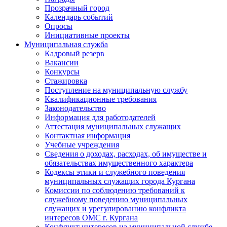
Прозрачный город
Календарь событий
Опросы
Инициативные проекты
Муниципальная служба
Кадровый резерв
Вакансии
Конкурсы
Стажировка
Поступление на муниципальную службу
Квалификационные требования
Законодательство
Информация для работодателей
Аттестация муниципальных служащих
Контактная информация
Учебные учреждения
Сведения о доходах, расходах, об имуществе и
обязательствах имущественного характера
Кодексы этики и служебного поведения
муниципальных служащих города Кургана
Комиссии по соблюдению требований к
служебному поведению муниципальных
служащих и урегулированию конфликта
интересов ОМС г. Кургана
Конфликт интересов на муниципальной службе