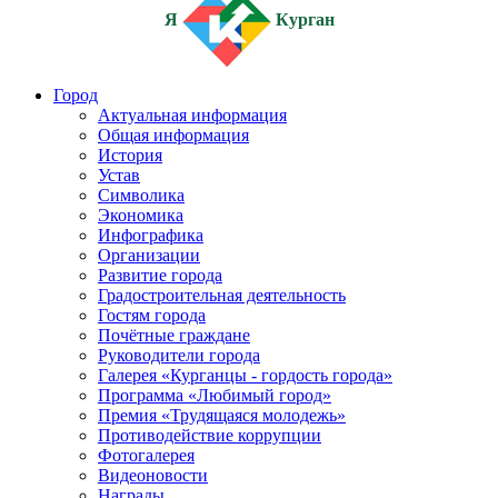
Я
Курган
Город
Актуальная информация
Общая информация
История
Устав
Символика
Экономика
Инфографика
Организации
Развитие города
Градостроительная деятельность
Гостям города
Почётные граждане
Руководители города
Галерея «Курганцы - гордость города»
Программа «Любимый город»
Премия «Трудящаяся молодежь»
Противодействие коррупции
Фотогалерея
Видеоновости
Награды