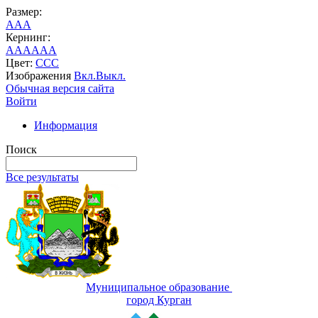
Размер:
A
A
A
Кернинг:
AA
AA
AA
Цвет:
C
C
C
Изображения
Вкл.
Выкл.
Обычная версия сайта
Войти
Информация
Поиск
Все результаты
Муниципальное образование
город Курган