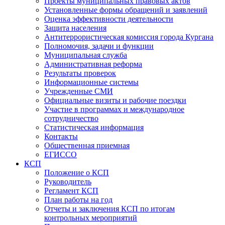
Проекты муниципальных правовых актов
Установленные формы обращений и заявлений
Оценка эффективности деятельности
Защита населения
Антитеррористическая комиссия города Кургана
Полномочия, задачи и функции
Муниципальная служба
Административная реформа
Результаты проверок
Информационные системы
Учрежденные СМИ
Официальные визиты и рабочие поездки
Участие в программах и международное
сотрудничество
Статистическая информация
Контакты
Общественная приемная
ЕГИССО
КСП
Положение о КСП
Руководитель
Регламент КСП
План работы на год
Отчеты и заключения КСП по итогам
контрольных мероприятий