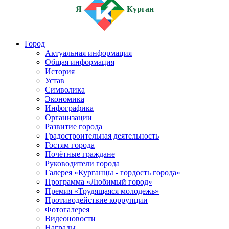
Я
Курган
Город
Актуальная информация
Общая информация
История
Устав
Символика
Экономика
Инфографика
Организации
Развитие города
Градостроительная деятельность
Гостям города
Почётные граждане
Руководители города
Галерея «Курганцы - гордость города»
Программа «Любимый город»
Премия «Трудящаяся молодежь»
Противодействие коррупции
Фотогалерея
Видеоновости
Награды