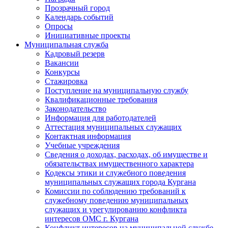
Прозрачный город
Календарь событий
Опросы
Инициативные проекты
Муниципальная служба
Кадровый резерв
Вакансии
Конкурсы
Стажировка
Поступление на муниципальную службу
Квалификационные требования
Законодательство
Информация для работодателей
Аттестация муниципальных служащих
Контактная информация
Учебные учреждения
Сведения о доходах, расходах, об имуществе и
обязательствах имущественного характера
Кодексы этики и служебного поведения
муниципальных служащих города Кургана
Комиссии по соблюдению требований к
служебному поведению муниципальных
служащих и урегулированию конфликта
интересов ОМС г. Кургана
Конфликт интересов на муниципальной службе