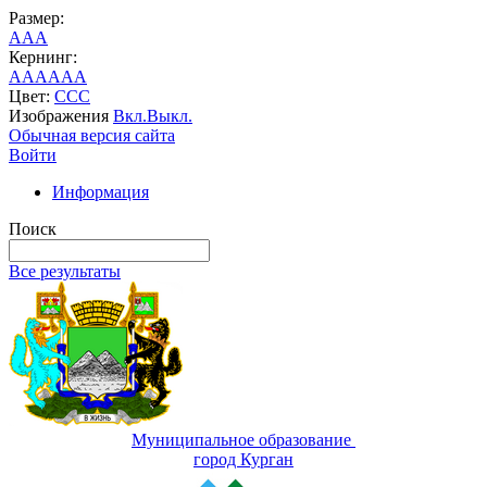
Размер:
A
A
A
Кернинг:
AA
AA
AA
Цвет:
C
C
C
Изображения
Вкл.
Выкл.
Обычная версия сайта
Войти
Информация
Поиск
Все результаты
Муниципальное образование
город Курган