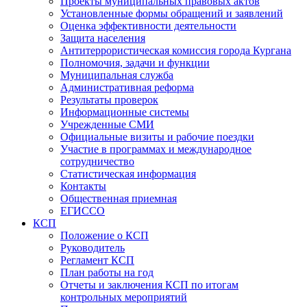
Проекты муниципальных правовых актов
Установленные формы обращений и заявлений
Оценка эффективности деятельности
Защита населения
Антитеррористическая комиссия города Кургана
Полномочия, задачи и функции
Муниципальная служба
Административная реформа
Результаты проверок
Информационные системы
Учрежденные СМИ
Официальные визиты и рабочие поездки
Участие в программах и международное
сотрудничество
Статистическая информация
Контакты
Общественная приемная
ЕГИССО
КСП
Положение о КСП
Руководитель
Регламент КСП
План работы на год
Отчеты и заключения КСП по итогам
контрольных мероприятий