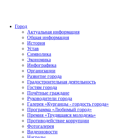
Город
Актуальная информация
Общая информация
История
Устав
Символика
Экономика
Инфографика
Организации
Развитие города
Градостроительная деятельность
Гостям города
Почётные граждане
Руководители города
Галерея «Курганцы - гордость города»
Программа «Любимый город»
Премия «Трудящаяся молодежь»
Противодействие коррупции
Фотогалерея
Видеоновости
Награды