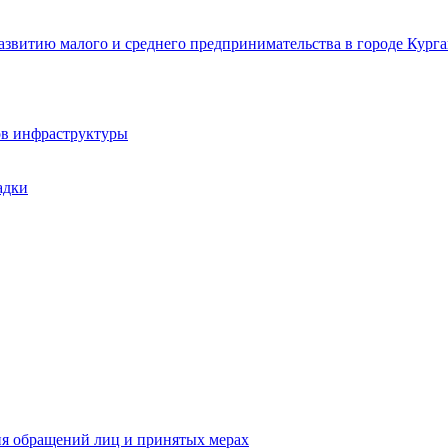
звитию малого и среднего предпринимательства в городе Курга
ов инфраструктуры
адки
ия обращений лиц и принятых мерах