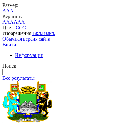
Размер:
A
A
A
Кернинг:
AA
AA
AA
Цвет:
C
C
C
Изображения
Вкл.
Выкл.
Обычная версия сайта
Войти
Информация
Поиск
Все результаты