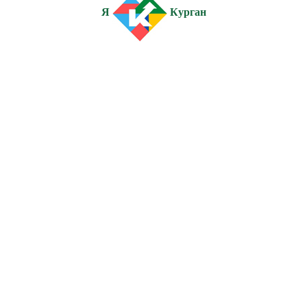
Я
Курган