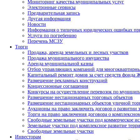
Мониторинг качества муниципальных услуг
Электронные сервисы
Предварительная запись
Другая информация
Новости
Информация о типичных юридических ошибках при
Услуги по погребению
Перечень МСЗУ
Торги
Продажа, аренда земельных и лесных участков
Продажа муниципального имущества
Аренда муниципальной казны
Отбор управляющих компаний для многоквартирн
Капитальный ремонт домов за счет средств фонда
Размещение рекламных конструкций
Концессионные соглашения
Конкурсы на осуществление перевозок по муници
Размещение нестационарных торговых объектов
Размещение нестационарных объектов уличной тор
Аукционы на право заключить договор о развитии 
Торги на право заключения договора о комплексно
Свободные земельные участки под коммерческое и
Земельные участки под комплексное развитие терр
Свободные земельные участки
Инвесторам