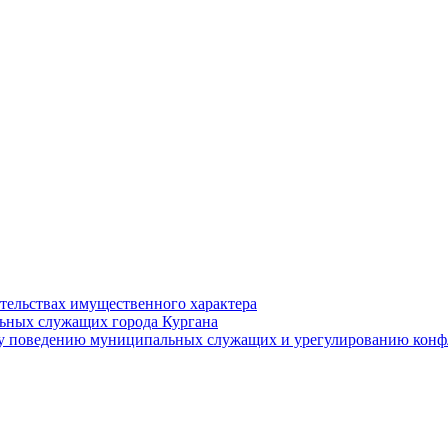
ательствах имущественного характера
ьных служащих города Кургана
у поведению муниципальных служащих и урегулированию конфл