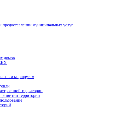
 предоставлении муниципальных услуг
ых домов
 ЖКХ
пальным маршрутам
говли
застроенной территории
м развитии территории
спользование
иторий