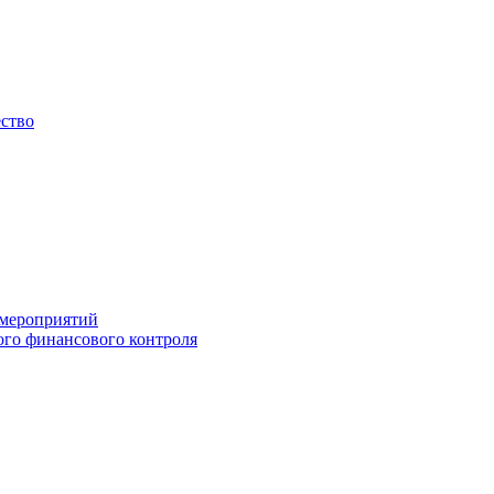
ество
 мероприятий
го финансового контроля