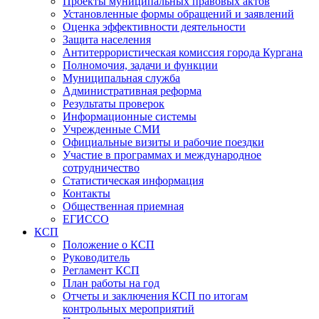
Проекты муниципальных правовых актов
Установленные формы обращений и заявлений
Оценка эффективности деятельности
Защита населения
Антитеррористическая комиссия города Кургана
Полномочия, задачи и функции
Муниципальная служба
Административная реформа
Результаты проверок
Информационные системы
Учрежденные СМИ
Официальные визиты и рабочие поездки
Участие в программах и международное
сотрудничество
Статистическая информация
Контакты
Общественная приемная
ЕГИССО
КСП
Положение о КСП
Руководитель
Регламент КСП
План работы на год
Отчеты и заключения КСП по итогам
контрольных мероприятий