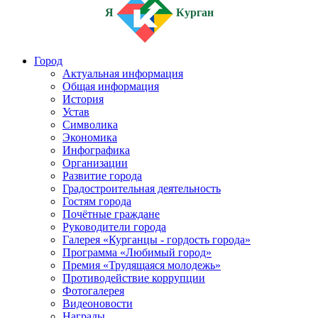
Я
Курган
Город
Актуальная информация
Общая информация
История
Устав
Символика
Экономика
Инфографика
Организации
Развитие города
Градостроительная деятельность
Гостям города
Почётные граждане
Руководители города
Галерея «Курганцы - гордость города»
Программа «Любимый город»
Премия «Трудящаяся молодежь»
Противодействие коррупции
Фотогалерея
Видеоновости
Награды