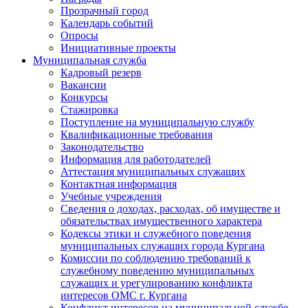
Прозрачный город
Календарь событий
Опросы
Инициативные проекты
Муниципальная служба
Кадровый резерв
Вакансии
Конкурсы
Стажировка
Поступление на муниципальную службу
Квалификационные требования
Законодательство
Информация для работодателей
Аттестация муниципальных служащих
Контактная информация
Учебные учреждения
Сведения о доходах, расходах, об имуществе и
обязательствах имущественного характера
Кодексы этики и служебного поведения
муниципальных служащих города Кургана
Комиссии по соблюдению требований к
служебному поведению муниципальных
служащих и урегулированию конфликта
интересов ОМС г. Кургана
Конфликт интересов на муниципальной службе