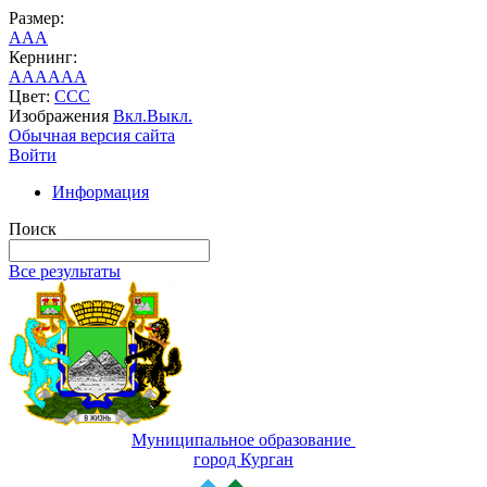
Размер:
A
A
A
Кернинг:
AA
AA
AA
Цвет:
C
C
C
Изображения
Вкл.
Выкл.
Обычная версия сайта
Войти
Информация
Поиск
Все результаты
Муниципальное образование
город Курган