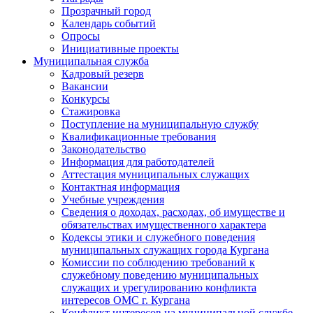
Прозрачный город
Календарь событий
Опросы
Инициативные проекты
Муниципальная служба
Кадровый резерв
Вакансии
Конкурсы
Стажировка
Поступление на муниципальную службу
Квалификационные требования
Законодательство
Информация для работодателей
Аттестация муниципальных служащих
Контактная информация
Учебные учреждения
Сведения о доходах, расходах, об имуществе и
обязательствах имущественного характера
Кодексы этики и служебного поведения
муниципальных служащих города Кургана
Комиссии по соблюдению требований к
служебному поведению муниципальных
служащих и урегулированию конфликта
интересов ОМС г. Кургана
Конфликт интересов на муниципальной службе