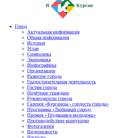
Я
Курган
Город
Актуальная информация
Общая информация
История
Устав
Символика
Экономика
Инфографика
Организации
Развитие города
Градостроительная деятельность
Гостям города
Почётные граждане
Руководители города
Галерея «Курганцы - гордость города»
Программа «Любимый город»
Премия «Трудящаяся молодежь»
Противодействие коррупции
Фотогалерея
Видеоновости
Награды