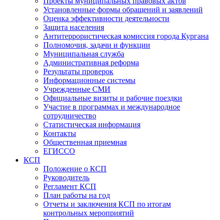
Проекты муниципальных правовых актов
Установленные формы обращений и заявлений
Оценка эффективности деятельности
Защита населения
Антитеррористическая комиссия города Кургана
Полномочия, задачи и функции
Муниципальная служба
Административная реформа
Результаты проверок
Информационные системы
Учрежденные СМИ
Официальные визиты и рабочие поездки
Участие в программах и международное
сотрудничество
Статистическая информация
Контакты
Общественная приемная
ЕГИССО
КСП
Положение о КСП
Руководитель
Регламент КСП
План работы на год
Отчеты и заключения КСП по итогам
контрольных мероприятий