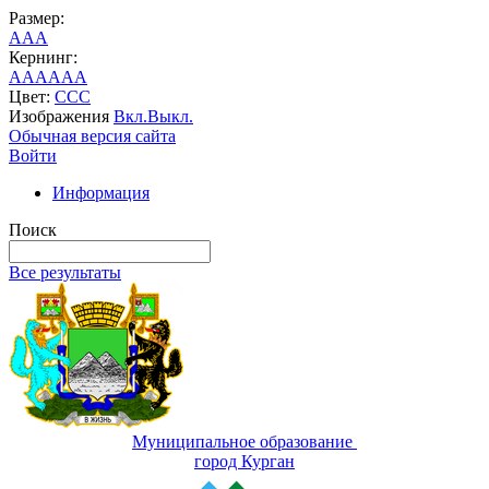
Размер:
A
A
A
Кернинг:
AA
AA
AA
Цвет:
C
C
C
Изображения
Вкл.
Выкл.
Обычная версия сайта
Войти
Информация
Поиск
Все результаты
Муниципальное образование
город Курган