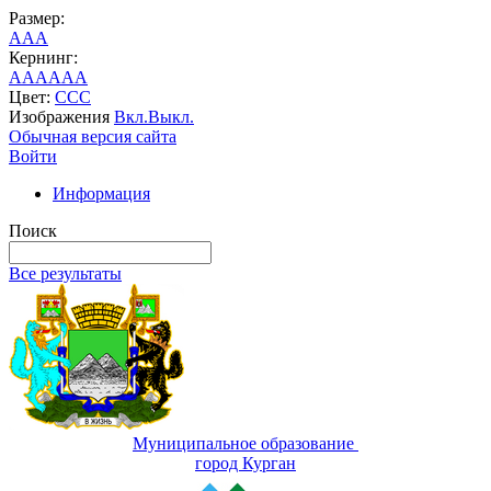
Размер:
A
A
A
Кернинг:
AA
AA
AA
Цвет:
C
C
C
Изображения
Вкл.
Выкл.
Обычная версия сайта
Войти
Информация
Поиск
Все результаты
Муниципальное образование
город Курган