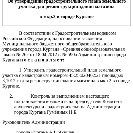
Об утверждении градостроительного плана земельного
участка
для
реконструкции
здания магазина
в
мкр.2
в
город
е
Курган
е
В соответствии с Градостроительным кодексом
Российской Федерации, на основании заявления
Муниципального бюджетного общеобразовательного
учреждения города Кургана «Средняя общеобразовательная
школа № 26» от 18.04.2012 г. № 590а Администрация города
Кургана
п о с т а н о в л я е т:
1. Утвердить градостроительный план земельного
участка с кадастровым номером 45:25:020402:21 площадью
3,1012 га для реконструкции здания магазина в мкр.2 в городе
Кургане.
Контроль за выполнением настоящего
постановления возложить на председателя Комитета
архитектуры и градостроительства Администрации
города Кургана Гумённых Н.Б.
Руководитель Администрации
города Кургана А.Г. Якушев