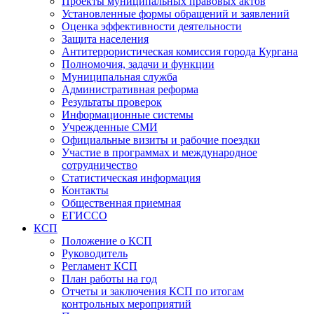
Проекты муниципальных правовых актов
Установленные формы обращений и заявлений
Оценка эффективности деятельности
Защита населения
Антитеррористическая комиссия города Кургана
Полномочия, задачи и функции
Муниципальная служба
Административная реформа
Результаты проверок
Информационные системы
Учрежденные СМИ
Официальные визиты и рабочие поездки
Участие в программах и международное
сотрудничество
Статистическая информация
Контакты
Общественная приемная
ЕГИССО
КСП
Положение о КСП
Руководитель
Регламент КСП
План работы на год
Отчеты и заключения КСП по итогам
контрольных мероприятий