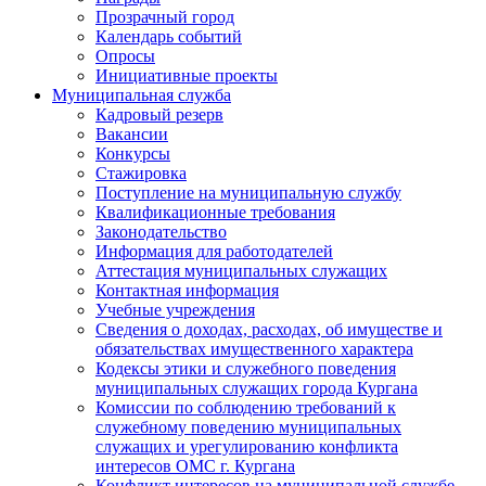
Прозрачный город
Календарь событий
Опросы
Инициативные проекты
Муниципальная служба
Кадровый резерв
Вакансии
Конкурсы
Стажировка
Поступление на муниципальную службу
Квалификационные требования
Законодательство
Информация для работодателей
Аттестация муниципальных служащих
Контактная информация
Учебные учреждения
Сведения о доходах, расходах, об имуществе и
обязательствах имущественного характера
Кодексы этики и служебного поведения
муниципальных служащих города Кургана
Комиссии по соблюдению требований к
служебному поведению муниципальных
служащих и урегулированию конфликта
интересов ОМС г. Кургана
Конфликт интересов на муниципальной службе