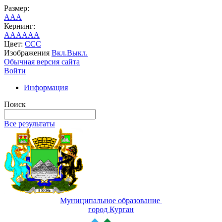
Размер:
A
A
A
Кернинг:
AA
AA
AA
Цвет:
C
C
C
Изображения
Вкл.
Выкл.
Обычная версия сайта
Войти
Информация
Поиск
Все результаты
Муниципальное образование
город Курган