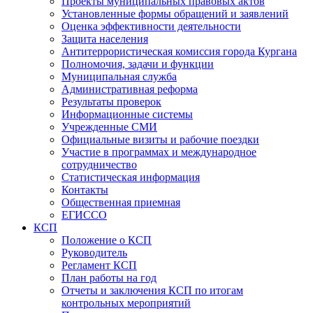
Проекты муниципальных правовых актов
Установленные формы обращений и заявлений
Оценка эффективности деятельности
Защита населения
Антитеррористическая комиссия города Кургана
Полномочия, задачи и функции
Муниципальная служба
Административная реформа
Результаты проверок
Информационные системы
Учрежденные СМИ
Официальные визиты и рабочие поездки
Участие в программах и международное
сотрудничество
Статистическая информация
Контакты
Общественная приемная
ЕГИССО
КСП
Положение о КСП
Руководитель
Регламент КСП
План работы на год
Отчеты и заключения КСП по итогам
контрольных мероприятий