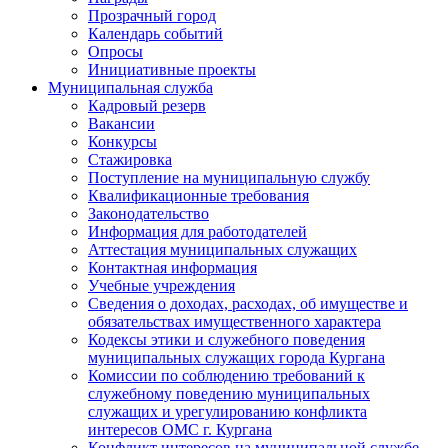
Прозрачный город
Календарь событий
Опросы
Инициативные проекты
Муниципальная служба
Кадровый резерв
Вакансии
Конкурсы
Стажировка
Поступление на муниципальную службу
Квалификационные требования
Законодательство
Информация для работодателей
Аттестация муниципальных служащих
Контактная информация
Учебные учреждения
Сведения о доходах, расходах, об имуществе и
обязательствах имущественного характера
Кодексы этики и служебного поведения
муниципальных служащих города Кургана
Комиссии по соблюдению требований к
служебному поведению муниципальных
служащих и урегулированию конфликта
интересов ОМС г. Кургана
Конфликт интересов на муниципальной службе