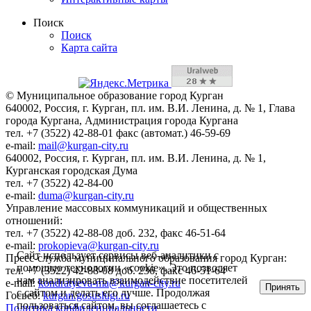
Поиск
Поиск
Карта сайта
© Муниципальное образование город Курган
640002, Россия, г. Курган, пл. им. В.И. Ленина, д. № 1, Глава
города Кургана, Администрация города Кургана
тел. +7 (3522) 42-88-01 факс (автомат.) 46-59-69
e-mail:
mail@kurgan-city.ru
640002, Россия, г. Курган, пл. им. В.И. Ленина, д. № 1,
Курганская городская Дума
тел. +7 (3522) 42-84-00
e-mail:
duma@kurgan-city.ru
Управление массовых коммуникаций и общественных
отношений:
тел. +7 (3522) 42-88-08 доб. 232, факс 46-51-64
e-mail:
prokopieva@kurgan-city.ru
Сайт использует сервисы веб-аналитики с
Пресс-служба муниципального образования город Курган:
помощью технологии «cookie». Это позволяет
тел. +7 (3522) 42-88-08 доб. 236, факс 46-51-64
нам анализировать взаимодействие посетителей
e-mail:
kondratyeva-ma@kurgan-city.ru
Принять
с сайтом и делать его лучше. Продолжая
Госвеб:
kurgan.gosuslugi.ru
пользоваться сайтом, вы соглашаетесь с
Политика конфиденциальности