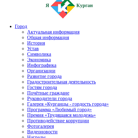
Я
Курган
Город
Актуальная информация
Общая информация
История
Устав
Символика
Экономика
Инфографика
Организации
Развитие города
Градостроительная деятельность
Гостям города
Почётные граждане
Руководители города
Галерея «Курганцы - гордость города»
Программа «Любимый город»
Премия «Трудящаяся молодежь»
Противодействие коррупции
Фотогалерея
Видеоновости
Награды