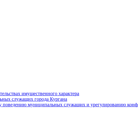
ательствах имущественного характера
ьных служащих города Кургана
у поведению муниципальных служащих и урегулированию конфл