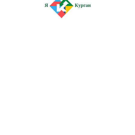
Я
Курган