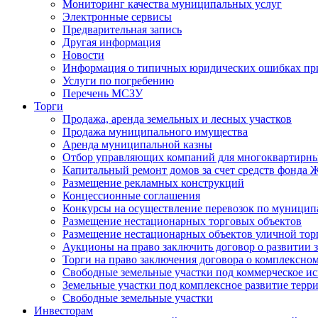
Мониторинг качества муниципальных услуг
Электронные сервисы
Предварительная запись
Другая информация
Новости
Информация о типичных юридических ошибках при
Услуги по погребению
Перечень МСЗУ
Торги
Продажа, аренда земельных и лесных участков
Продажа муниципального имущества
Аренда муниципальной казны
Отбор управляющих компаний для многоквартирн
Капитальный ремонт домов за счет средств фонда
Размещение рекламных конструкций
Концессионные соглашения
Конкурсы на осуществление перевозок по муници
Размещение нестационарных торговых объектов
Размещение нестационарных объектов уличной тор
Аукционы на право заключить договор о развитии 
Торги на право заключения договора о комплексно
Свободные земельные участки под коммерческое и
Земельные участки под комплексное развитие терр
Свободные земельные участки
Инвесторам