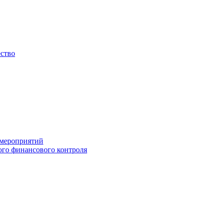
ество
 мероприятий
го финансового контроля