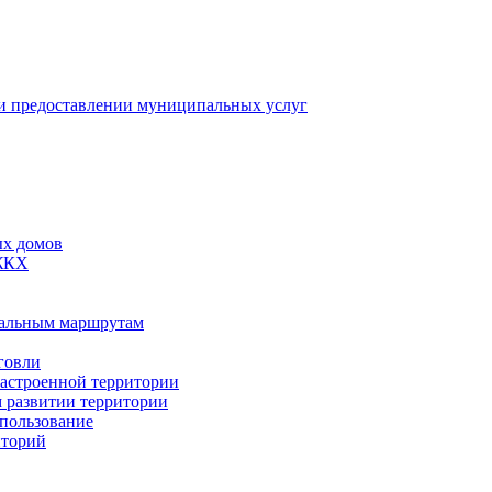
 предоставлении муниципальных услуг
ых домов
 ЖКХ
пальным маршрутам
говли
застроенной территории
м развитии территории
спользование
иторий