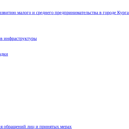
звитию малого и среднего предпринимательства в городе Курга
ов инфраструктуры
адки
ия обращений лиц и принятых мерах