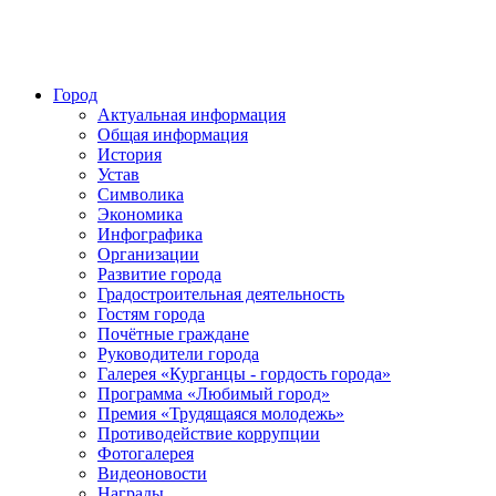
Город
Актуальная информация
Общая информация
История
Устав
Символика
Экономика
Инфографика
Организации
Развитие города
Градостроительная деятельность
Гостям города
Почётные граждане
Руководители города
Галерея «Курганцы - гордость города»
Программа «Любимый город»
Премия «Трудящаяся молодежь»
Противодействие коррупции
Фотогалерея
Видеоновости
Награды