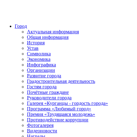
Город
Актуальная информация
Общая информация
История
Устав
Символика
Экономика
Инфографика
Организации
Развитие города
Градостроительная деятельность
Гостям города
Почётные граждане
Руководители города
Галерея «Курганцы - гордость города»
Программа «Любимый город»
Премия «Трудящаяся молодежь»
Противодействие коррупции
Фотогалерея
Видеоновости
Награды