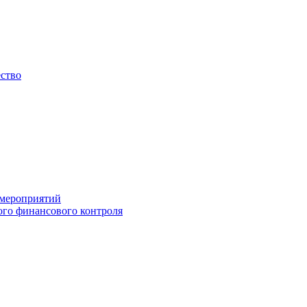
ество
 мероприятий
го финансового контроля