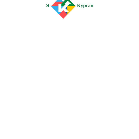
Я
Курган