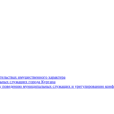
ательствах имущественного характера
ьных служащих города Кургана
у поведению муниципальных служащих и урегулированию конфл