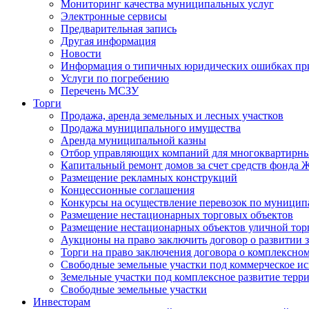
Мониторинг качества муниципальных услуг
Электронные сервисы
Предварительная запись
Другая информация
Новости
Информация о типичных юридических ошибках при
Услуги по погребению
Перечень МСЗУ
Торги
Продажа, аренда земельных и лесных участков
Продажа муниципального имущества
Аренда муниципальной казны
Отбор управляющих компаний для многоквартирн
Капитальный ремонт домов за счет средств фонда
Размещение рекламных конструкций
Концессионные соглашения
Конкурсы на осуществление перевозок по муници
Размещение нестационарных торговых объектов
Размещение нестационарных объектов уличной тор
Аукционы на право заключить договор о развитии 
Торги на право заключения договора о комплексно
Свободные земельные участки под коммерческое и
Земельные участки под комплексное развитие терр
Свободные земельные участки
Инвесторам