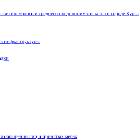
звитию малого и среднего предпринимательства в городе Курга
ов инфраструктуры
адки
ия обращений лиц и принятых мерах