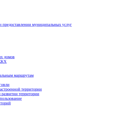
 предоставлении муниципальных услуг
ых домов
 ЖКХ
пальным маршрутам
говли
застроенной территории
м развитии территории
спользование
иторий