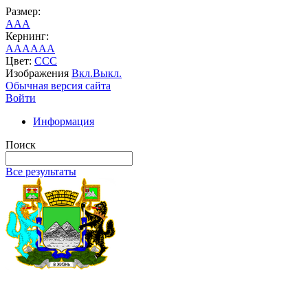
Размер:
A
A
A
Кернинг:
AA
AA
AA
Цвет:
C
C
C
Изображения
Вкл.
Выкл.
Обычная версия сайта
Войти
Информация
Поиск
Все результаты