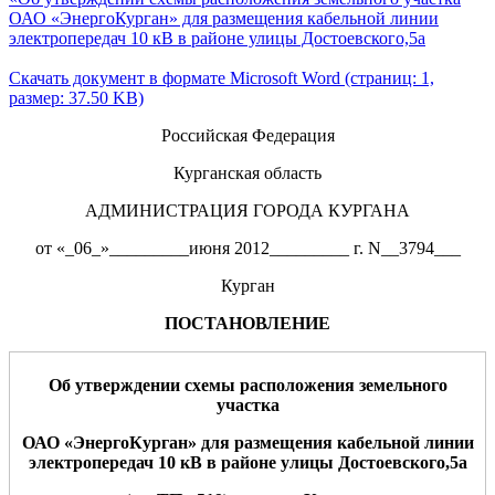
ОАО «ЭнергоКурган» для размещения кабельной линии
электропередач 10 кВ в районе улицы Достоевского,5а
Скачать документ в формате Microsoft Word (страниц: 1,
размер: 37.50 KB)
Российская Федерация
Курганская область
АДМИНИСТРАЦИЯ ГОРОДА КУРГАНА
от «_06_»_________июня 2012_________ г. N__3794___
Курган
ПОСТАНОВЛЕНИЕ
Об утверждении схемы расположения земельного
участка
ОАО «
Э
нерго
Курган
» для размещения
кабельной
линии
электропередач
1
0 кВ в
районе улиц
ы
Достоевского,5а