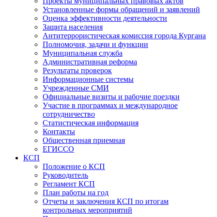
Проекты муниципальных правовых актов
Установленные формы обращений и заявлений
Оценка эффективности деятельности
Защита населения
Антитеррористическая комиссия города Кургана
Полномочия, задачи и функции
Муниципальная служба
Административная реформа
Результаты проверок
Информационные системы
Учрежденные СМИ
Официальные визиты и рабочие поездки
Участие в программах и международное
сотрудничество
Статистическая информация
Контакты
Общественная приемная
ЕГИССО
КСП
Положение о КСП
Руководитель
Регламент КСП
План работы на год
Отчеты и заключения КСП по итогам
контрольных мероприятий