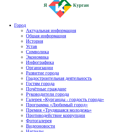
Я
Курган
Город
Актуальная информация
Общая информация
История
Устав
Символика
Экономика
Инфографика
Организации
Развитие города
Градостроительная деятельность
Гостям города
Почётные граждане
Руководители города
Галерея «Курганцы - гордость города»
Программа «Любимый город»
Премия «Трудящаяся молодежь»
Противодействие коррупции
Фотогалерея
Видеоновости
Награды