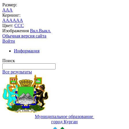
Размер:
A
A
A
Кернинг:
AA
AA
AA
Цвет:
C
C
C
Изображения
Вкл.
Выкл.
Обычная версия сайта
Войти
Информация
Поиск
Все результаты
Муниципальное образование
город Курган