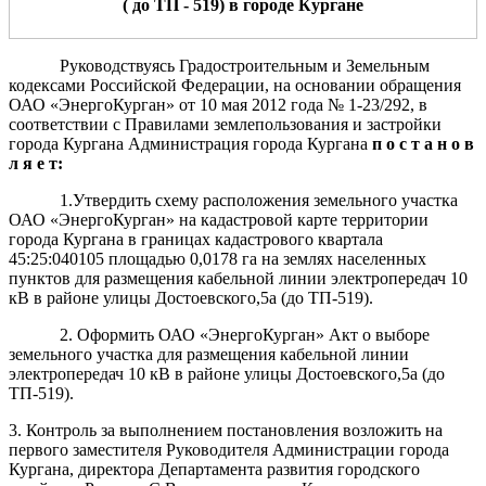
( до ТП - 519)
в городе Кургане
Руководствуясь Градостроительным и Земельным
кодексами Российской Федерации, на основании обращения
ОАО «ЭнергоКурган» от 10 мая 2012 года № 1-23/292, в
соответствии с Правилами землепользования и застройки
города Кургана Администрация города Кургана
п о с т а н о в
л я е т:
1.Утвердить схему расположения земельного участка
ОАО «ЭнергоКурган» на кадастровой карте территории
города Кургана в границах кадастрового квартала
45:25:040105 площадью 0,0178 га на землях населенных
пунктов для размещения кабельной линии электропередач 10
кВ в районе улицы Достоевского,5а (до ТП-519).
2. Оформить ОАО «ЭнергоКурган» Акт о выборе
земельного участка для размещения кабельной линии
электропередач 10 кВ в районе улицы Достоевского,5а (до
ТП-519).
3. Контроль за выполнением постановления возложить на
первого заместителя Руководителя Администрации города
Кургана, директора Департамента развития городского