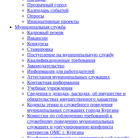
Прозрачный город
Календарь событий
Опросы
Инициативные проекты
Муниципальная служба
Кадровый резерв
Вакансии
Конкурсы
Стажировка
Поступление на муниципальную службу
Квалификационные требования
Законодательство
Информация для работодателей
Аттестация муниципальных служащих
Контактная информация
Учебные учреждения
Сведения о доходах, расходах, об имуществе и
обязательствах имущественного характера
Кодексы этики и служебного поведения
муниципальных служащих города Кургана
Комиссии по соблюдению требований к
служебному поведению муниципальных
служащих и урегулированию конфликта
интересов ОМС г. Кургана
Конфликт интересов на муниципальной службе