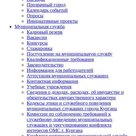
Прозрачный город
Календарь событий
Опросы
Инициативные проекты
Муниципальная служба
Кадровый резерв
Вакансии
Конкурсы
Стажировка
Поступление на муниципальную службу
Квалификационные требования
Законодательство
Информация для работодателей
Аттестация муниципальных служащих
Контактная информация
Учебные учреждения
Сведения о доходах, расходах, об имуществе и
обязательствах имущественного характера
Кодексы этики и служебного поведения
муниципальных служащих города Кургана
Комиссии по соблюдению требований к
служебному поведению муниципальных
служащих и урегулированию конфликта
интересов ОМС г. Кургана
Конфликт интересов на муниципальной службе