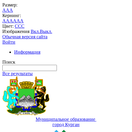
Размер:
A
A
A
Кернинг:
AA
AA
AA
Цвет:
C
C
C
Изображения
Вкл.
Выкл.
Обычная версия сайта
Войти
Информация
Поиск
Все результаты
Муниципальное образование
город Курган