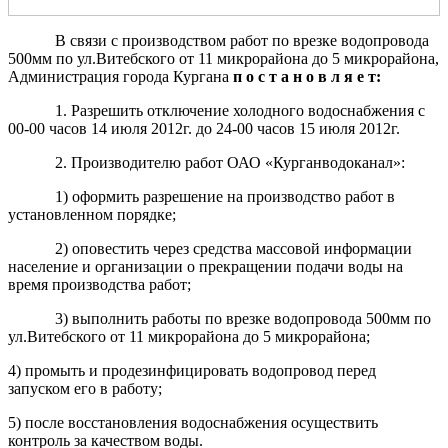
В связи с производством работ по врезке водопровода
500мм по ул.Витебского
от 11 микрорайона до 5 микрорайона,
Администрация города Кургана
п
о
с
т
а
н
о
в
л
я
е
т:
1. Разрешить отключение холодного водоснабжения с
00-00 часов 14 июля 2012г. до 24-00 часов 15 июля 2012г.
2. Производителю работ ОАО «Курганводоканал»:
1) оформить разрешение на производство работ в
установленном порядке;
2) оповестить через средства массовой информации
население и организации о прекращении подачи воды на
время производства работ;
3) выполнить работы по врезке водопровода 500мм по
ул.Витебского
от 11 микрорайона до 5 микрорайона;
4) промыть и продезинфицировать водопровод перед
запуском его в работу;
5) после восстановления водоснабжения осуществить
контроль за качеством воды.