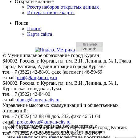
Открытые данные
Реестр наборов открытых данных
Интерактивные карты
Поиск
Поиск
Карта сайта
© Муниципальное образование город Курган
640002, Россия, г. Курган, пл. им. В.И. Ленина, д. № 1, Глава
города Кургана, Администрация города Кургана
тел. +7 (3522) 42-88-01 факс (автомат.) 46-59-69
e-mail:
mail@kurgan-city.ru
640002, Россия, г. Курган, пл. им. В.И. Ленина, д. № 1,
Курганская городская Дума
тел. +7 (3522) 42-84-00
e-mail:
duma@kurgan-city.ru
Управление массовых коммуникаций и общественных
отношений:
тел. +7 (3522) 42-88-08 доб. 232, факс 46-51-64
e-mail:
prokopieva@kurgan-city.ru
Сайт использует сервисы веб-аналитики с
Пресс-служба муниципального образования город Курган:
помощью технологии «cookie». Это позволяет
тел. +7 (3522) 42-88-08 доб. 236, факс 46-51-64
нам анализировать взаимодействие посетителей