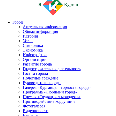
Я
Курган
Город
Актуальная информация
Общая информация
История
Устав
Символика
Экономика
Инфографика
Организации
Развитие города
Градостроительная деятельность
Гостям города
Почётные граждане
Руководители города
Галерея «Курганцы - гордость города»
Программа «Любимый город»
Премия «Трудящаяся молодежь»
Противодействие коррупции
Фотогалерея
Видеоновости
Награды