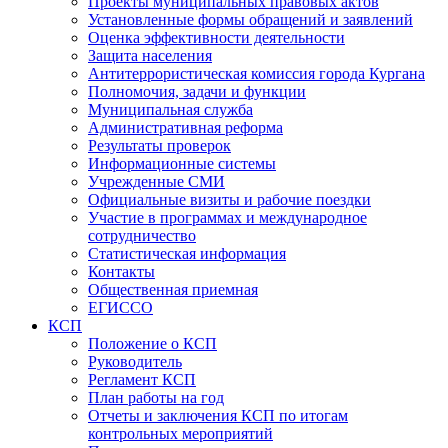
Проекты муниципальных правовых актов
Установленные формы обращений и заявлений
Оценка эффективности деятельности
Защита населения
Антитеррористическая комиссия города Кургана
Полномочия, задачи и функции
Муниципальная служба
Административная реформа
Результаты проверок
Информационные системы
Учрежденные СМИ
Официальные визиты и рабочие поездки
Участие в программах и международное
сотрудничество
Статистическая информация
Контакты
Общественная приемная
ЕГИССО
КСП
Положение о КСП
Руководитель
Регламент КСП
План работы на год
Отчеты и заключения КСП по итогам
контрольных мероприятий