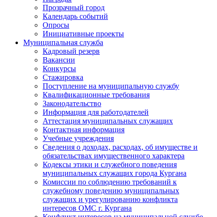
Прозрачный город
Календарь событий
Опросы
Инициативные проекты
Муниципальная служба
Кадровый резерв
Вакансии
Конкурсы
Стажировка
Поступление на муниципальную службу
Квалификационные требования
Законодательство
Информация для работодателей
Аттестация муниципальных служащих
Контактная информация
Учебные учреждения
Сведения о доходах, расходах, об имуществе и
обязательствах имущественного характера
Кодексы этики и служебного поведения
муниципальных служащих города Кургана
Комиссии по соблюдению требований к
служебному поведению муниципальных
служащих и урегулированию конфликта
интересов ОМС г. Кургана
Конфликт интересов на муниципальной службе