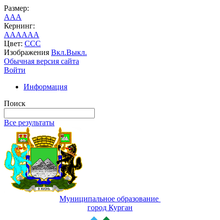
Размер:
A
A
A
Кернинг:
AA
AA
AA
Цвет:
C
C
C
Изображения
Вкл.
Выкл.
Обычная версия сайта
Войти
Информация
Поиск
Все результаты
Муниципальное образование
город Курган