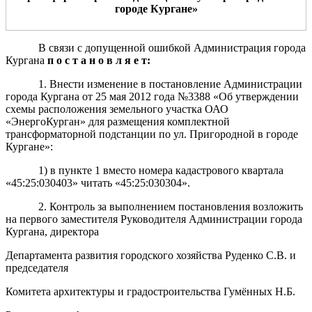
городе Кургане
»
В связи с допущенной ошибкой Администрация города
Кургана
п о с т а н
о в л
я е т:
1. Внести изменение в постановление Администрации
города Кургана от 25 мая 2012 года №3388 «Об утверждении
схемы расположения земельного участка ОАО
«ЭнергоКурган» для размещения комплектной
трансформаторной подстанции по ул. Пригородной в городе
Кургане»:
1) в пункте 1 вместо номера кадастрового квартала
«45:25:030403» читать «45:25:030304».
2. Контроль за выполнением постановления возложить
на первого заместителя Руководителя Администрации города
Кургана, директора
Департамента развития городского хозяйства Руденко С.В. и
председателя
Комитета архитектуры и градостроительства Гумённых Н.Б.