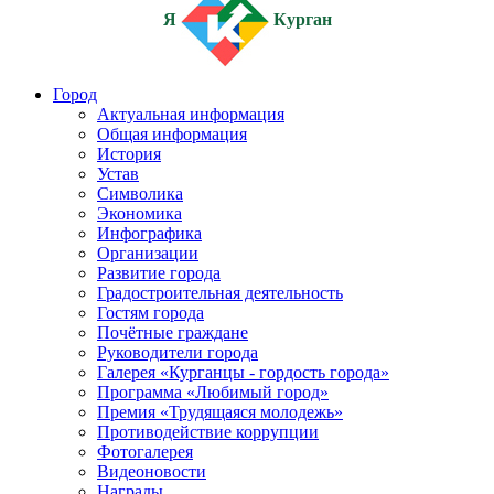
Я
Курган
Город
Актуальная информация
Общая информация
История
Устав
Символика
Экономика
Инфографика
Организации
Развитие города
Градостроительная деятельность
Гостям города
Почётные граждане
Руководители города
Галерея «Курганцы - гордость города»
Программа «Любимый город»
Премия «Трудящаяся молодежь»
Противодействие коррупции
Фотогалерея
Видеоновости
Награды