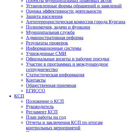
Проекты муниципальных правовых актов
Установленные формы обращений и заявлений
Оценка эффективности деятельности
Защита населения
Антитеррористическая комиссия города Кургана
Полномочия, задачи и функции
Муниципальная служба
Административная реформа
Результаты проверок
Информационные системы
Учрежденные СМИ
Официальные визиты и рабочие поездки
Участие в программах и международное
сотрудничество
Статистическая информация
Контакты
Общественная приемная
ЕГИССО
КСП
Положение о КСП
Руководитель
Регламент КСП
План работы на год
Отчеты и заключения КСП по итогам
контрольных мероприятий