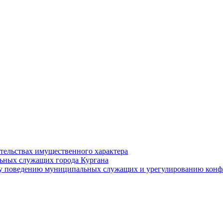
ательствах имущественного характера
ьных служащих города Кургана
у поведению муниципальных служащих и урегулированию конфл