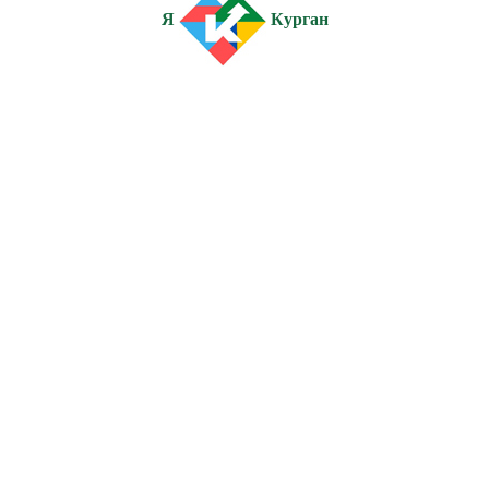
Я
Курган