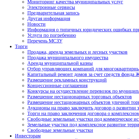
Мониторинг качества муниципальных услуг
Электронные сервисы
Предварительная запись
Другая информация
Новости
Информация о типичных юридических ошибках при
Услуги по погребению
Перечень МСЗУ
Торги
Продажа, аренда земельных и лесных участков
Продажа муниципального имущества
Аренда муниципальной казны
Отбор управляющих компаний для многоквартирн
Капитальный ремонт домов за счет средств фонда
Размещение рекламных конструкций
Концессионные соглашения
Конкурсы на осуществление перевозок по муници
Размещение нестационарных торговых объектов
Размещение нестационарных объектов уличной тор
Аукционы на право заключить договор о развитии 
Торги на право заключения договора о комплексно
Свободные земельные участки под коммерческое и
Земельные участки под комплексное развитие терр
Свободные земельные участки
Инвесторам