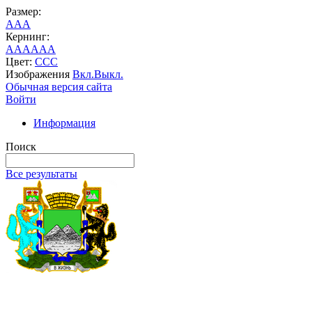
Размер:
A
A
A
Кернинг:
AA
AA
AA
Цвет:
C
C
C
Изображения
Вкл.
Выкл.
Обычная версия сайта
Войти
Информация
Поиск
Все результаты