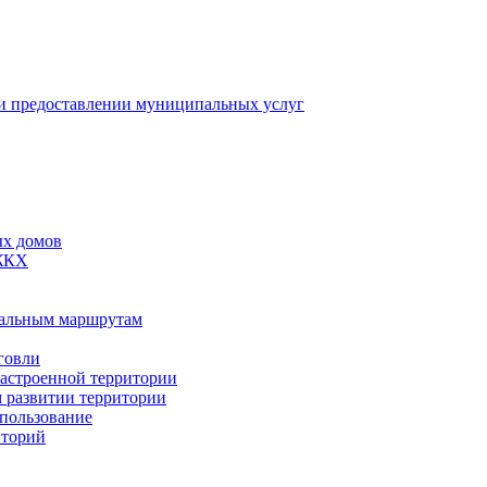
 предоставлении муниципальных услуг
ых домов
 ЖКХ
пальным маршрутам
говли
застроенной территории
м развитии территории
спользование
иторий