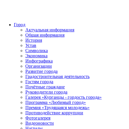
Город
Актуальная информация
Общая информация
История
Устав
Символика
Экономика
Инфографика
Организации
Развитие города
Градостроительная деятельность
Гостям города
Почётные граждане
Руководители города
Галерея «Курганцы - гордость города»
Программа «Любимый город»
Премия «Трудящаяся молодежь»
Противодействие коррупции
Фотогалерея
Видеоновости
Награды