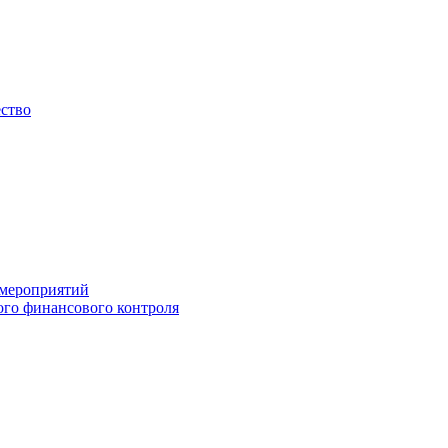
ество
 мероприятий
го финансового контроля