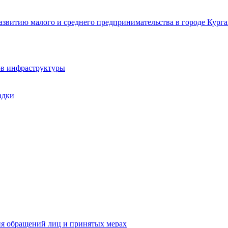
звитию малого и среднего предпринимательства в городе Курга
ов инфраструктуры
адки
ия обращений лиц и принятых мерах