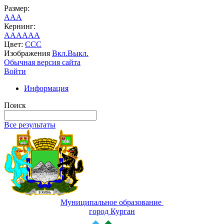
Размер:
A
A
A
Кернинг:
AA
AA
AA
Цвет:
C
C
C
Изображения
Вкл.
Выкл.
Обычная версия сайта
Войти
Информация
Поиск
Все результаты
Муниципальное образование
город Курган