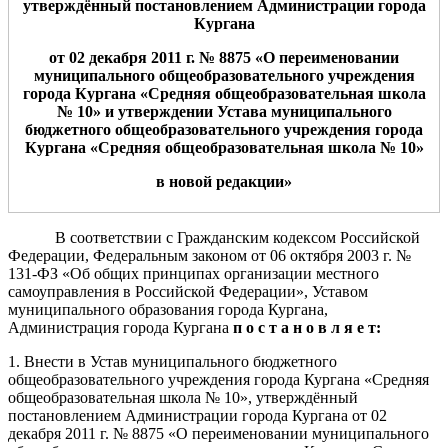
утверждённ
ый
постановлением Администрации
города
Кургана
от
0
2
дека
бря 2011 г. №
8
8
7
5
«
О переименовании
муниципального общеобразовател
ьного учреждения
города Кургана «
Средн
яя общеобразовательная школа
№
10
»
и утверждении Устава муниципального
бюджетного общеобразовательного учреждения города
Кургана «Средняя общеобразовательная школа №
10
»
в новой редакции
»
В соответствии с Гражданским кодексом Российской
Федерации, Федеральным законом от 06 октября 2003 г. №
131-ФЗ «Об общих принципах организации местного
самоуправления в Российской Федерации», Уставом
муниципального образования города Кургана,
Администрация города Кургана
п о с т а н о в л я е т:
1. Внести в Устав муниципального бюджетного
общеобразовательного учреждения города Кургана «Средняя
общеобразовательная школа № 10», утверждённый
постановлением Администрации города Кургана от 02
декабря 2011 г. № 8875
«О переименовании муниципального