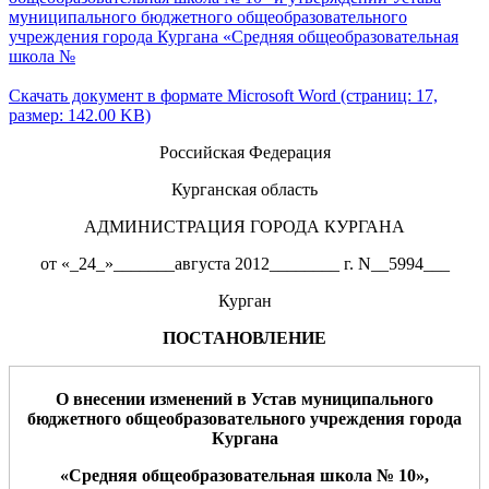
муниципального бюджетного общеобразовательного
учреждения города Кургана «Средняя общеобразовательная
школа №
Скачать документ в формате Microsoft Word (страниц: 17,
размер: 142.00 KB)
Российская Федерация
Курганская область
АДМИНИСТРАЦИЯ ГОРОДА КУРГАНА
от «_24_»_______августа 2012________ г. N__5994___
Курган
ПОСТАНОВЛЕНИЕ
О
внесе
нии изменений в Устав
м
униципального
бюджетного
о
бщео
бразовательного учреждения
города
Кургана
«
Средняя
о
бщеобразо
в
ательная школа №
10
»
,