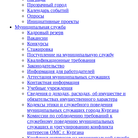
Прозрачный город
Календарь событий
Опросы
Инициативные проекты
Муниципальная служба
Кадровый резерв
Вакансии
Конкурсы
Стажировка
Поступление на муниципальную службу
Квалификационные требования
Законодательство
Информация для работодателей
Аттестация муниципальных служащих
Контактная информация
Учебные учреждения
Сведения о доходах, расходах, об имуществе и
обязательствах имущественного характера
Кодексы этики и служебного поведения
муниципальных служащих города Кургана
Комиссии по соблюдению требований к
служебному поведению муниципальных
служащих и урегулированию конфликта
интересов ОМС г. Кургана
Конфликт интересов на муниципальной службе