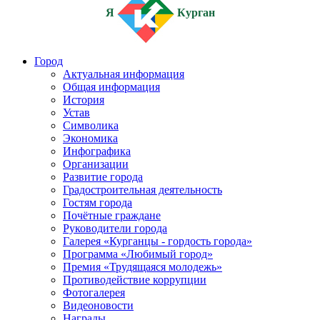
Я
Курган
Город
Актуальная информация
Общая информация
История
Устав
Символика
Экономика
Инфографика
Организации
Развитие города
Градостроительная деятельность
Гостям города
Почётные граждане
Руководители города
Галерея «Курганцы - гордость города»
Программа «Любимый город»
Премия «Трудящаяся молодежь»
Противодействие коррупции
Фотогалерея
Видеоновости
Награды