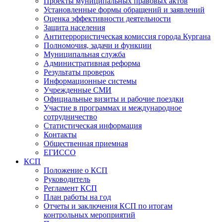
Проекты муниципальных правовых актов
Установленные формы обращений и заявлений
Оценка эффективности деятельности
Защита населения
Антитеррористическая комиссия города Кургана
Полномочия, задачи и функции
Муниципальная служба
Административная реформа
Результаты проверок
Информационные системы
Учрежденные СМИ
Официальные визиты и рабочие поездки
Участие в программах и международное
сотрудничество
Статистическая информация
Контакты
Общественная приемная
ЕГИССО
КСП
Положение о КСП
Руководитель
Регламент КСП
План работы на год
Отчеты и заключения КСП по итогам
контрольных мероприятий