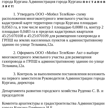
города Кургана Администрация города Кургана
п о с т а н о в
л я е т:
1.
Утвердить ООО «Мобил ТелеКом» схему
расположения многоконтурного земельного участка на
кадастровой карте территории города Кургана площадью
0,0563 га, в том числе контур 1 площадью 0,0080 га, контур 2
площадью 0,0483 га в пределах кадастровых кварталов
45:25:070108 и 45:25:070109 для размещения
газопровода и
ГРПШ на землях населенных пунктов к административному
зданию по улице Тельмана,12а.
2. Оформить ООО «Мобил ТелеКом» Акт о выборе
многоконтурного земельного участка для размещения
газопровода и
ГРПШ к административному зданию по улице
Тельмана,12а.
3. Контроль за выполнением постановления возложить
на первого заместителя Руководителя Администрации города
Кургана, директора
Департамента развития городского хозяйства Руденко С. В. и
председателя
Комитета архитектуры и градостроительства Администрации
города Кургана Гумённых Н.Б.