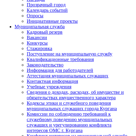
Прозрачный город
Календарь событий
Опросы
Инициативные проекты
Муниципальная служба
Кадровый резерв
Вакансии
Конкурсы
Стажировка
Поступление на муниципальную службу
Квалификационные требования
Законодательство
Информация для работодателей
Аттестация муниципальных служащих
Контактная информация
Учебные учреждения
Сведения о доходах, расходах, об имуществе и
обязательствах имущественного характера
Кодексы этики и служебного поведения
муниципальных служащих города Кургана
Комиссии по соблюдению требований к
служебному поведению муниципальных
служащих и урегулированию конфликта
интересов ОМС г. Кургана
Конфликт интересов на муниципальной службе