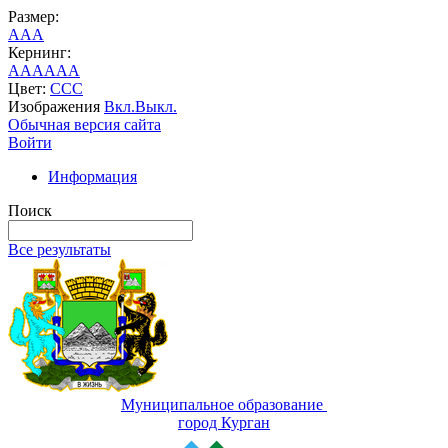
Размер:
A
A
A
Кернинг:
AA
AA
AA
Цвет:
C
C
C
Изображения
Вкл.
Выкл.
Обычная версия сайта
Войти
Информация
Поиск
Все результаты
Муниципальное образование
город Курган