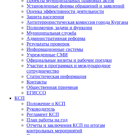
Проекты муниципальных правовых актов
Установленные формы обращений и заявлений
Оценка эффективности деятельности
Защита населения
Антитеррористическая комиссия города Кургана
Полномочия, задачи и функции
Муниципальная служба
Административная реформа
Результаты проверок
Информационные системы
Учрежденные СМИ
Официальные визиты и рабочие поездки
Участие в программах и международное
сотрудничество
Статистическая информация
Контакты
Общественная приемная
ЕГИССО
КСП
Положение о КСП
Руководитель
Регламент КСП
План работы на год
Отчеты и заключения КСП по итогам
контрольных мероприятий