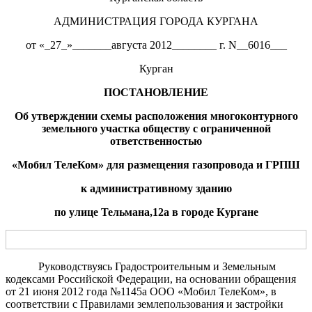
АДМИНИСТРАЦИЯ ГОРОДА КУРГАНА
от «_27_»_______августа 2012________ г. N__6016___
Курган
ПОСТАНОВЛЕНИЕ
Об утверждении схемы расположения
многоконтурного
земельн
ого
участк
а
обществу с ограниченной
ответственностью
«
Мобил ТелеКом
»
для размещения
газопровода и ГРПШ
к административно
му
здани
ю
по
улице Тельмана,12а
в городе Кургане
Руководствуясь Градостроительным и Земельным
кодексами Российской Федерации, на основании обращения
от 21 июня 2012 года №1145а ООО «Мобил ТелеКом», в
соответствии с Правилами землепользования и застройки