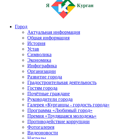
Я
Курган
Город
Актуальная информация
Общая информация
История
Устав
Символика
Экономика
Инфографика
Организации
Развитие города
Градостроительная деятельность
Гостям города
Почётные граждане
Руководители города
Галерея «Курганцы - гордость города»
Программа «Любимый город»
Премия «Трудящаяся молодежь»
Противодействие коррупции
Фотогалерея
Видеоновости
Награды