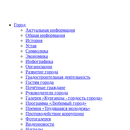
Город
Актуальная информация
Общая информация
История
Устав
Символика
Экономика
Инфографика
Организации
Развитие города
Градостроительная деятельность
Гостям города
Почётные граждане
Руководители города
Галерея «Курганцы - гордость города»
Программа «Любимый город»
Премия «Трудящаяся молодежь»
Противодействие коррупции
Фотогалерея
Видеоновости
Награды