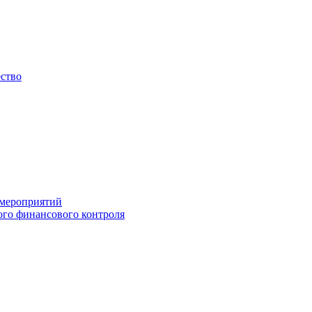
ество
 мероприятий
го финансового контроля