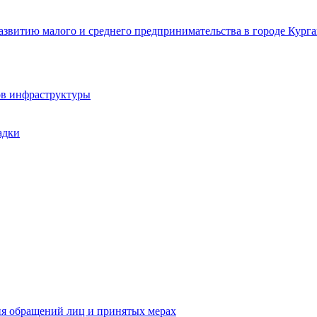
звитию малого и среднего предпринимательства в городе Курга
ов инфраструктуры
адки
ия обращений лиц и принятых мерах