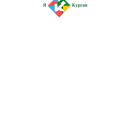
Я
Курган