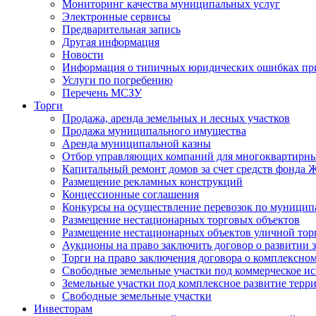
Мониторинг качества муниципальных услуг
Электронные сервисы
Предварительная запись
Другая информация
Новости
Информация о типичных юридических ошибках при
Услуги по погребению
Перечень МСЗУ
Торги
Продажа, аренда земельных и лесных участков
Продажа муниципального имущества
Аренда муниципальной казны
Отбор управляющих компаний для многоквартирн
Капитальный ремонт домов за счет средств фонда
Размещение рекламных конструкций
Концессионные соглашения
Конкурсы на осуществление перевозок по муници
Размещение нестационарных торговых объектов
Размещение нестационарных объектов уличной тор
Аукционы на право заключить договор о развитии 
Торги на право заключения договора о комплексно
Свободные земельные участки под коммерческое и
Земельные участки под комплексное развитие терр
Свободные земельные участки
Инвесторам