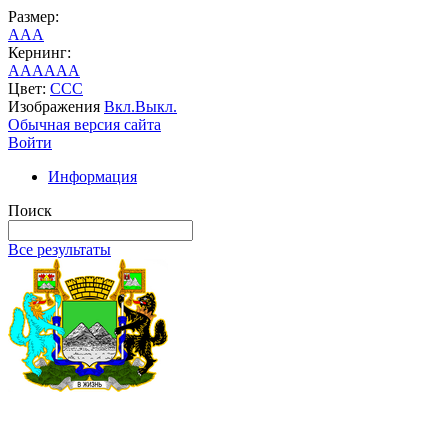
Размер:
A
A
A
Кернинг:
AA
AA
AA
Цвет:
C
C
C
Изображения
Вкл.
Выкл.
Обычная версия сайта
Войти
Информация
Поиск
Все результаты