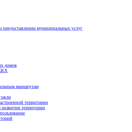
 предоставлении муниципальных услуг
ых домов
 ЖКХ
пальным маршрутам
говли
застроенной территории
м развитии территории
спользование
иторий