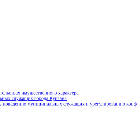
ательствах имущественного характера
ьных служащих города Кургана
у поведению муниципальных служащих и урегулированию конфл