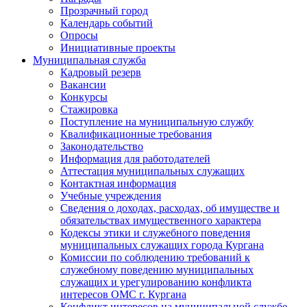
Прозрачный город
Календарь событий
Опросы
Инициативные проекты
Муниципальная служба
Кадровый резерв
Вакансии
Конкурсы
Стажировка
Поступление на муниципальную службу
Квалификационные требования
Законодательство
Информация для работодателей
Аттестация муниципальных служащих
Контактная информация
Учебные учреждения
Сведения о доходах, расходах, об имуществе и
обязательствах имущественного характера
Кодексы этики и служебного поведения
муниципальных служащих города Кургана
Комиссии по соблюдению требований к
служебному поведению муниципальных
служащих и урегулированию конфликта
интересов ОМС г. Кургана
Конфликт интересов на муниципальной службе