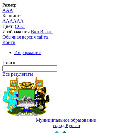
Размер:
A
A
A
Кернинг:
AA
AA
AA
Цвет:
C
C
C
Изображения
Вкл.
Выкл.
Обычная версия сайта
Войти
Информация
Поиск
Все результаты
Муниципальное образование
город Курган