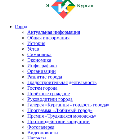
Я
Курган
Город
Актуальная информация
Общая информация
История
Устав
Символика
Экономика
Инфографика
Организации
Развитие города
Градостроительная деятельность
Гостям города
Почётные граждане
Руководители города
Галерея «Курганцы - гордость города»
Программа «Любимый город»
Премия «Трудящаяся молодежь»
Противодействие коррупции
Фотогалерея
Видеоновости
Награды