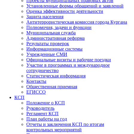
Проекты муниципальных правовых актов
Установленные формы обращений и заявлений
Оценка эффективности деятельности
Защита населения
Антитеррористическая комиссия города Кургана
Полномочия, задачи и функции
Муниципальная служба
Административная реформа
Результаты проверок
Информационные системы
Учрежденные СМИ
Официальные визиты и рабочие поездки
Участие в программах и международное
сотрудничество
Статистическая информация
Контакты
Общественная приемная
ЕГИССО
КСП
Положение о КСП
Руководитель
Регламент КСП
План работы на год
Отчеты и заключения КСП по итогам
контрольных мероприятий