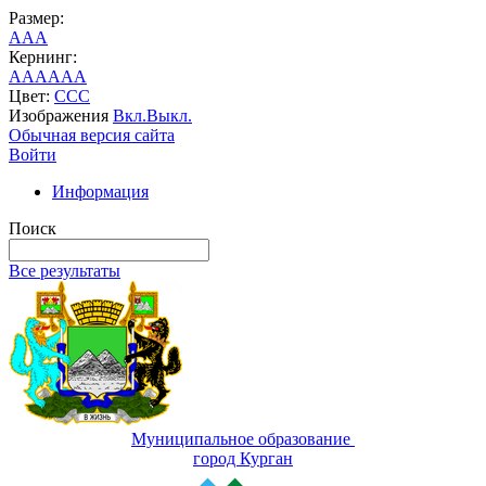
Размер:
A
A
A
Кернинг:
AA
AA
AA
Цвет:
C
C
C
Изображения
Вкл.
Выкл.
Обычная версия сайта
Войти
Информация
Поиск
Все результаты
Муниципальное образование
город Курган