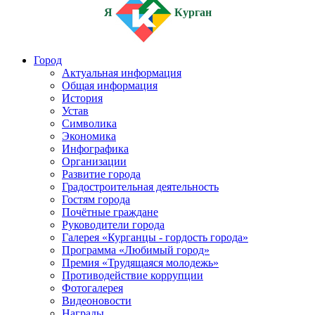
Я
Курган
Город
Актуальная информация
Общая информация
История
Устав
Символика
Экономика
Инфографика
Организации
Развитие города
Градостроительная деятельность
Гостям города
Почётные граждане
Руководители города
Галерея «Курганцы - гордость города»
Программа «Любимый город»
Премия «Трудящаяся молодежь»
Противодействие коррупции
Фотогалерея
Видеоновости
Награды