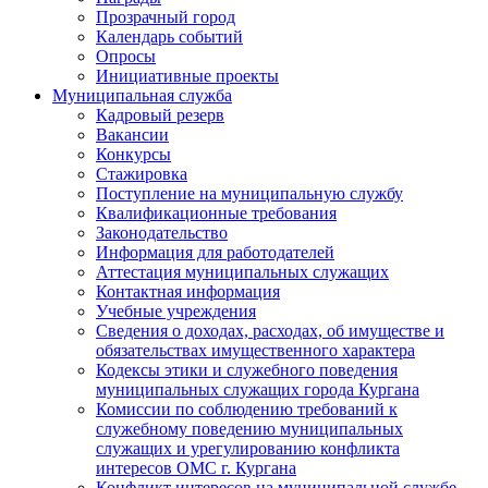
Прозрачный город
Календарь событий
Опросы
Инициативные проекты
Муниципальная служба
Кадровый резерв
Вакансии
Конкурсы
Стажировка
Поступление на муниципальную службу
Квалификационные требования
Законодательство
Информация для работодателей
Аттестация муниципальных служащих
Контактная информация
Учебные учреждения
Сведения о доходах, расходах, об имуществе и
обязательствах имущественного характера
Кодексы этики и служебного поведения
муниципальных служащих города Кургана
Комиссии по соблюдению требований к
служебному поведению муниципальных
служащих и урегулированию конфликта
интересов ОМС г. Кургана
Конфликт интересов на муниципальной службе