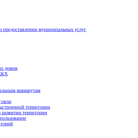
 предоставлении муниципальных услуг
ых домов
 ЖКХ
пальным маршрутам
говли
застроенной территории
м развитии территории
спользование
иторий