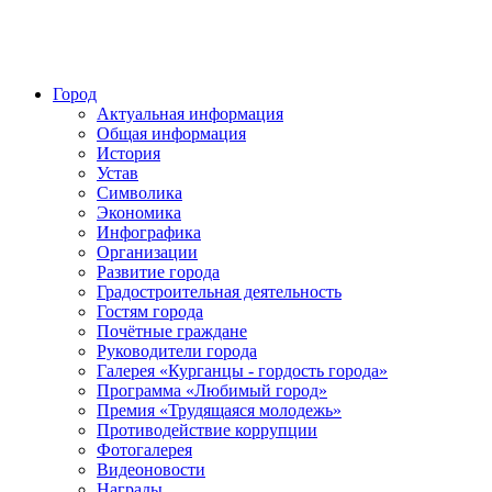
Город
Актуальная информация
Общая информация
История
Устав
Символика
Экономика
Инфографика
Организации
Развитие города
Градостроительная деятельность
Гостям города
Почётные граждане
Руководители города
Галерея «Курганцы - гордость города»
Программа «Любимый город»
Премия «Трудящаяся молодежь»
Противодействие коррупции
Фотогалерея
Видеоновости
Награды