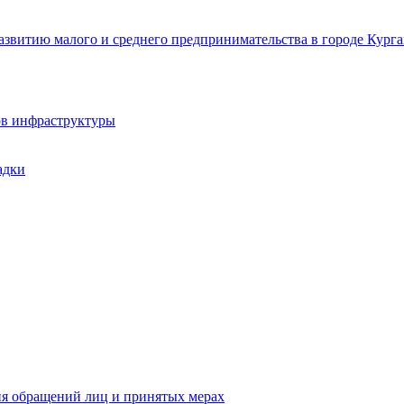
звитию малого и среднего предпринимательства в городе Курга
ов инфраструктуры
адки
ия обращений лиц и принятых мерах