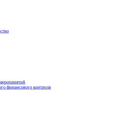
ество
 мероприятий
го финансового контроля