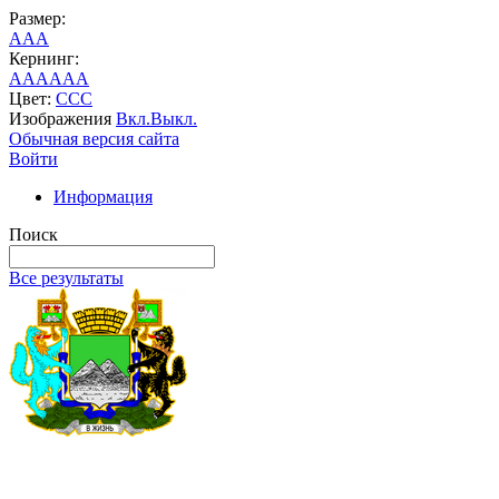
Размер:
A
A
A
Кернинг:
AA
AA
AA
Цвет:
C
C
C
Изображения
Вкл.
Выкл.
Обычная версия сайта
Войти
Информация
Поиск
Все результаты