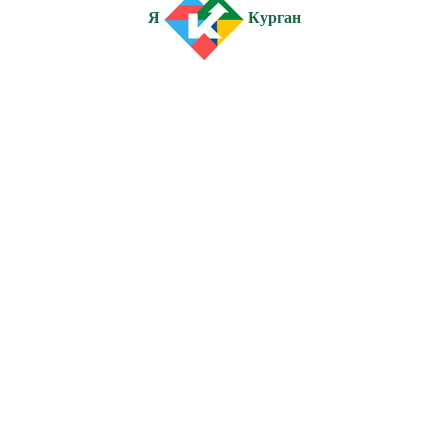
Я
Курган