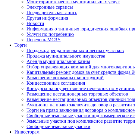
Мониторинг качества муниципальных услуг
Электронные сервисы
Предварительная запись
Другая информация
Новости
Информация о типичных юридических ошибках при
Услуги по погребению
Перечень МСЗУ
Торги
Продажа, аренда земельных и лесных участков
Продажа муниципального имущества
Аренда муниципальной казны
Отбор управляющих компаний для многоквартирн
Капитальный ремонт домов за счет средств фонда
Размещение рекламных конструкций
Концессионные соглашения
Конкурсы на осуществление перевозок по муници
Размещение нестационарных торговых объектов
Размещение нестационарных объектов уличной тор
Аукционы на право заключить договор о развитии 
Торги на право заключения договора о комплексно
Свободные земельные участки под коммерческое и
Земельные участки под комплексное развитие терр
Свободные земельные участки
Инвесторам