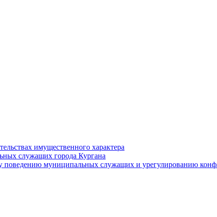
ательствах имущественного характера
ьных служащих города Кургана
у поведению муниципальных служащих и урегулированию конфл