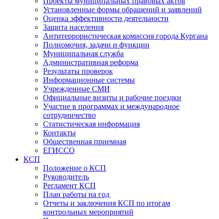
Проекты муниципальных правовых актов
Установленные формы обращений и заявлений
Оценка эффективности деятельности
Защита населения
Антитеррористическая комиссия города Кургана
Полномочия, задачи и функции
Муниципальная служба
Административная реформа
Результаты проверок
Информационные системы
Учрежденные СМИ
Официальные визиты и рабочие поездки
Участие в программах и международное
сотрудничество
Статистическая информация
Контакты
Общественная приемная
ЕГИССО
КСП
Положение о КСП
Руководитель
Регламент КСП
План работы на год
Отчеты и заключения КСП по итогам
контрольных мероприятий