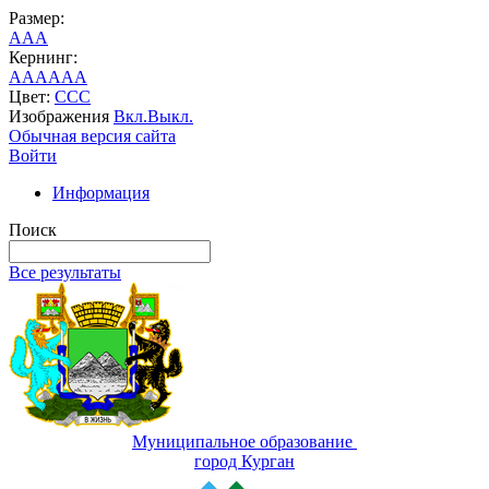
Размер:
A
A
A
Кернинг:
AA
AA
AA
Цвет:
C
C
C
Изображения
Вкл.
Выкл.
Обычная версия сайта
Войти
Информация
Поиск
Все результаты
Муниципальное образование
город Курган