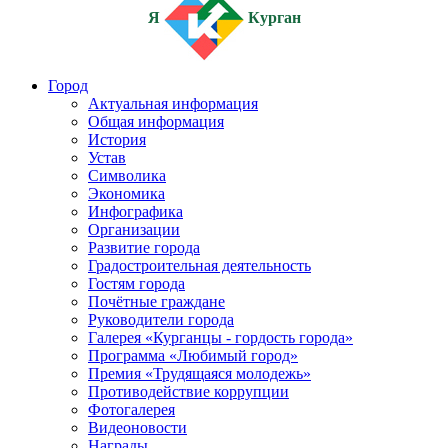
Я
Курган
Город
Актуальная информация
Общая информация
История
Устав
Символика
Экономика
Инфографика
Организации
Развитие города
Градостроительная деятельность
Гостям города
Почётные граждане
Руководители города
Галерея «Курганцы - гордость города»
Программа «Любимый город»
Премия «Трудящаяся молодежь»
Противодействие коррупции
Фотогалерея
Видеоновости
Награды