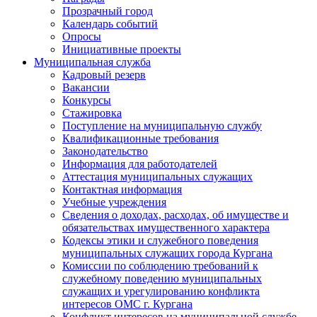
Прозрачный город
Календарь событий
Опросы
Инициативные проекты
Муниципальная служба
Кадровый резерв
Вакансии
Конкурсы
Стажировка
Поступление на муниципальную службу
Квалификационные требования
Законодательство
Информация для работодателей
Аттестация муниципальных служащих
Контактная информация
Учебные учреждения
Сведения о доходах, расходах, об имуществе и
обязательствах имущественного характера
Кодексы этики и служебного поведения
муниципальных служащих города Кургана
Комиссии по соблюдению требований к
служебному поведению муниципальных
служащих и урегулированию конфликта
интересов ОМС г. Кургана
Конфликт интересов на муниципальной службе