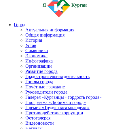
Я
Курган
Город
Актуальная информация
Общая информация
История
Устав
Символика
Экономика
Инфографика
Организации
Развитие города
Градостроительная деятельность
Гостям города
Почётные граждане
Руководители города
Галерея «Курганцы - гордость города»
Программа «Любимый город»
Премия «Трудящаяся молодежь»
Противодействие коррупции
Фотогалерея
Видеоновости
Награды