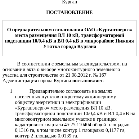
Курган
ПОСТАНОВЛЕНИЕ
О предварительном согласовании
ОАО «
Курганэнерго
»
места размещения
ВЛ 10
кВ, трансформаторной
подстанции 10/0,4
кВ и ВЛ 0,4
кВ в микрорайоне Нижняя
Утятка
города
Курган
а
В соответствии с земельным законодательством, на
основании акта о выборе многоконтурного земельного
участка для строительства от 21.08.2012 г. № 167
Администрация города Кургана
постановляет
:
Предварительно согласовать на землях
населенных пунктов открытому акционерному
обществу энергетики и электрификации
«Курганэнерго» место размещения ВЛ 10 кВ,
трансформаторной подстанции 10/0,4 кВ и ВЛ 0,4 кВ
на
многоконтурном
земельн
ом
участк
е
в границах
кадастрового квартала 45:25:110404
общей
площадью
0,1316 га, в том числе контур 1 площадью 0,1177 га,
контур 2 площадью 0,0139 га.