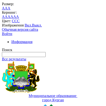
Размер:
A
A
A
Кернинг:
AA
AA
AA
Цвет:
C
C
C
Изображения
Вкл.
Выкл.
Обычная версия сайта
Войти
Информация
Поиск
Все результаты
Муниципальное образование
город Курган