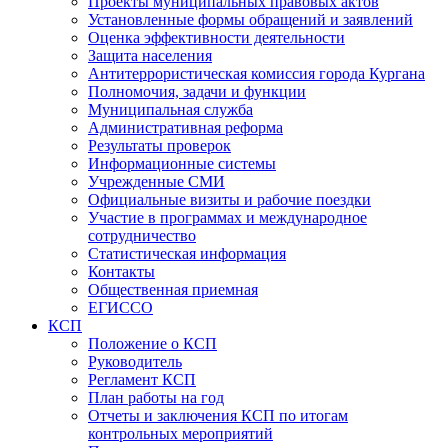
Проекты муниципальных правовых актов
Установленные формы обращений и заявлений
Оценка эффективности деятельности
Защита населения
Антитеррористическая комиссия города Кургана
Полномочия, задачи и функции
Муниципальная служба
Административная реформа
Результаты проверок
Информационные системы
Учрежденные СМИ
Официальные визиты и рабочие поездки
Участие в программах и международное
сотрудничество
Статистическая информация
Контакты
Общественная приемная
ЕГИССО
КСП
Положение о КСП
Руководитель
Регламент КСП
План работы на год
Отчеты и заключения КСП по итогам
контрольных мероприятий