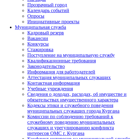
Прозрачный город
Календарь событий
Опросы
Инициативные проекты
Муниципальная служба
Кадровый резерв
Вакансии
Конкурсы
Стажировка
Поступление на муниципальную службу
Квалификационные требования
Законодательство
Информация для работодателей
Аттестация муниципальных служащих
Контактная информация
Учебные учреждения
Сведения о доходах, расходах, об имуществе и
обязательствах имущественного характера
Кодексы этики и служебного поведения
муниципальных служащих города Кургана
Комиссии по соблюдению требований к
служебному поведению муниципальных
служащих и урегулированию конфликта
интересов ОМС г. Кургана
Конфликт интересов на муниципальной службе