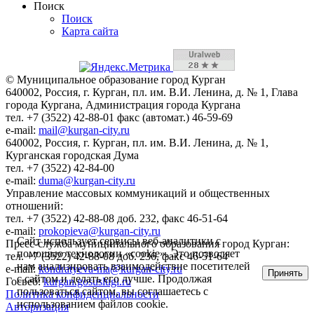
Поиск
Поиск
Карта сайта
© Муниципальное образование город Курган
640002, Россия, г. Курган, пл. им. В.И. Ленина, д. № 1, Глава
города Кургана, Администрация города Кургана
тел. +7 (3522) 42-88-01 факс (автомат.) 46-59-69
e-mail:
mail@kurgan-city.ru
640002, Россия, г. Курган, пл. им. В.И. Ленина, д. № 1,
Курганская городская Дума
тел. +7 (3522) 42-84-00
e-mail:
duma@kurgan-city.ru
Управление массовых коммуникаций и общественных
отношений:
тел. +7 (3522) 42-88-08 доб. 232, факс 46-51-64
e-mail:
prokopieva@kurgan-city.ru
Сайт использует сервисы веб-аналитики с
Пресс-служба муниципального образования город Курган:
помощью технологии «cookie». Это позволяет
тел. +7 (3522) 42-88-08 доб. 236, факс 46-51-64
нам анализировать взаимодействие посетителей
e-mail:
kondratyeva-ma@kurgan-city.ru
Принять
с сайтом и делать его лучше. Продолжая
Госвеб:
kurgan.gosuslugi.ru
пользоваться сайтом, вы соглашаетесь с
Политика конфиденциальности
использованием файлов cookie.
Авторизация