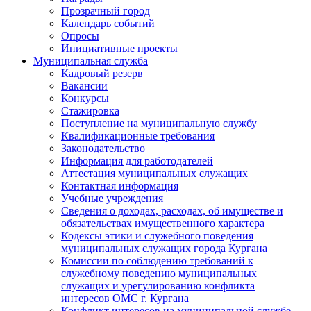
Прозрачный город
Календарь событий
Опросы
Инициативные проекты
Муниципальная служба
Кадровый резерв
Вакансии
Конкурсы
Стажировка
Поступление на муниципальную службу
Квалификационные требования
Законодательство
Информация для работодателей
Аттестация муниципальных служащих
Контактная информация
Учебные учреждения
Сведения о доходах, расходах, об имуществе и
обязательствах имущественного характера
Кодексы этики и служебного поведения
муниципальных служащих города Кургана
Комиссии по соблюдению требований к
служебному поведению муниципальных
служащих и урегулированию конфликта
интересов ОМС г. Кургана
Конфликт интересов на муниципальной службе