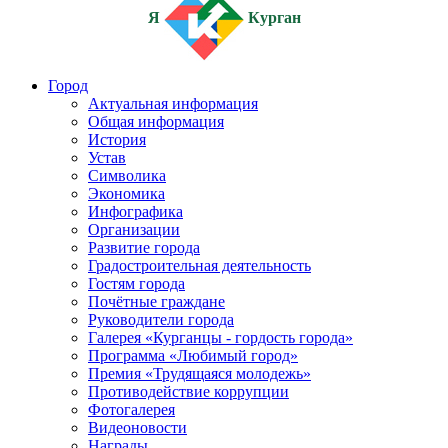
Я
Курган
Город
Актуальная информация
Общая информация
История
Устав
Символика
Экономика
Инфографика
Организации
Развитие города
Градостроительная деятельность
Гостям города
Почётные граждане
Руководители города
Галерея «Курганцы - гордость города»
Программа «Любимый город»
Премия «Трудящаяся молодежь»
Противодействие коррупции
Фотогалерея
Видеоновости
Награды