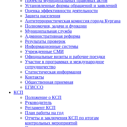
Проекты муниципальных правовых актов
Установленные формы обращений и заявлений
Оценка эффективности деятельности
Защита населения
Антитеррористическая комиссия города Кургана
Полномочия, задачи и функции
Муниципальная служба
Административная реформа
Результаты проверок
Информационные системы
Учрежденные СМИ
Официальные визиты и рабочие поездки
Участие в программах и международное
сотрудничество
Статистическая информация
Контакты
Общественная приемная
ЕГИССО
КСП
Положение о КСП
Руководитель
Регламент КСП
План работы на год
Отчеты и заключения КСП по итогам
контрольных мероприятий