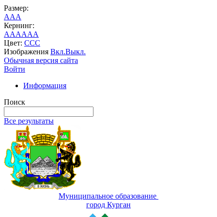
Размер:
A
A
A
Кернинг:
AA
AA
AA
Цвет:
C
C
C
Изображения
Вкл.
Выкл.
Обычная версия сайта
Войти
Информация
Поиск
Все результаты
Муниципальное образование
город Курган