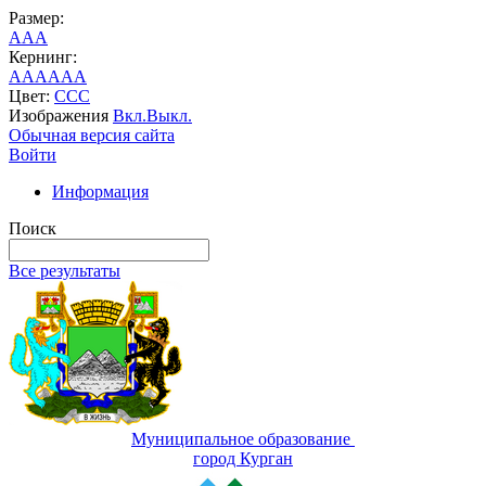
Размер:
A
A
A
Кернинг:
AA
AA
AA
Цвет:
C
C
C
Изображения
Вкл.
Выкл.
Обычная версия сайта
Войти
Информация
Поиск
Все результаты
Муниципальное образование
город Курган