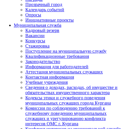
Прозрачный город
Календарь событий
Опросы
Инициативные проекты
Муниципальная служба
Кадровый резерв
Вакансии
Конкурсы
Стажировка
Поступление на муниципальную службу
Квалификационные требования
Законодательство
Информация для работодателей
Аттестация муниципальных служащих
Контактная информация
Учебные учреждения
Сведения о доходах, расходах, об имуществе и
обязательствах имущественного характера
Кодексы этики и служебного поведения
муниципальных служащих города Кургана
Комиссии по соблюдению требований к
служебному поведению муниципальных
служащих и урегулированию конфликта
интересов ОМС г. Кургана
Конфликт интересов на муниципальной службе