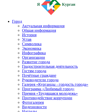
Я
Курган
Город
Актуальная информация
Общая информация
История
Устав
Символика
Экономика
Инфографика
Организации
Развитие города
Градостроительная деятельность
Гостям города
Почётные граждане
Руководители города
Галерея «Курганцы - гордость города»
Программа «Любимый город»
Премия «Трудящаяся молодежь»
Противодействие коррупции
Фотогалерея
Видеоновости
Награды