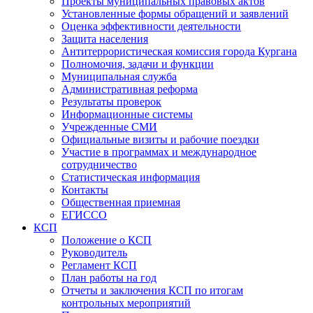
Проекты муниципальных правовых актов
Установленные формы обращений и заявлений
Оценка эффективности деятельности
Защита населения
Антитеррористическая комиссия города Кургана
Полномочия, задачи и функции
Муниципальная служба
Административная реформа
Результаты проверок
Информационные системы
Учрежденные СМИ
Официальные визиты и рабочие поездки
Участие в программах и международное
сотрудничество
Статистическая информация
Контакты
Общественная приемная
ЕГИССО
КСП
Положение о КСП
Руководитель
Регламент КСП
План работы на год
Отчеты и заключения КСП по итогам
контрольных мероприятий