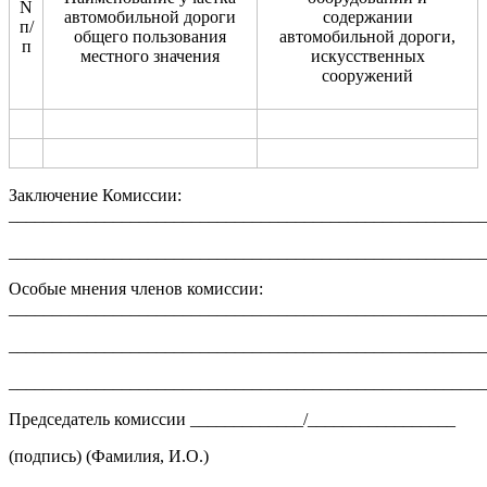
N
автомобильной дороги
содержании
п/
общего пользования
автомобильной дороги,
п
местного значения
искусственных
сооружений
Заключение Комиссии:
_______________________________________________________
_______________________________________________________
Особые мнения членов комиссии:
_______________________________________________________
_______________________________________________________
_______________________________________________________
Председатель комиссии _____________/_________________
(подпись) (Фамилия, И.О.)