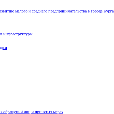
звитию малого и среднего предпринимательства в городе Курга
ов инфраструктуры
адки
ия обращений лиц и принятых мерах