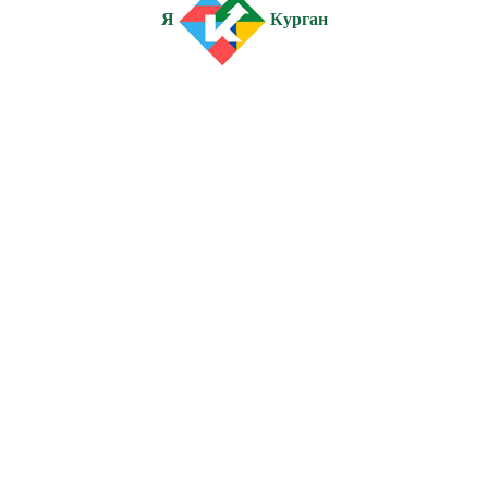
Я
Курган