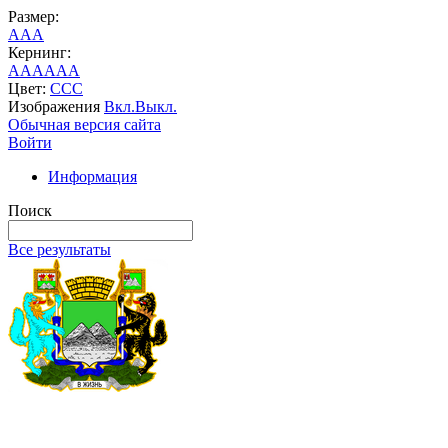
Размер:
A
A
A
Кернинг:
AA
AA
AA
Цвет:
C
C
C
Изображения
Вкл.
Выкл.
Обычная версия сайта
Войти
Информация
Поиск
Все результаты