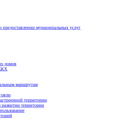
 предоставлении муниципальных услуг
ых домов
 ЖКХ
пальным маршрутам
говли
застроенной территории
м развитии территории
спользование
иторий