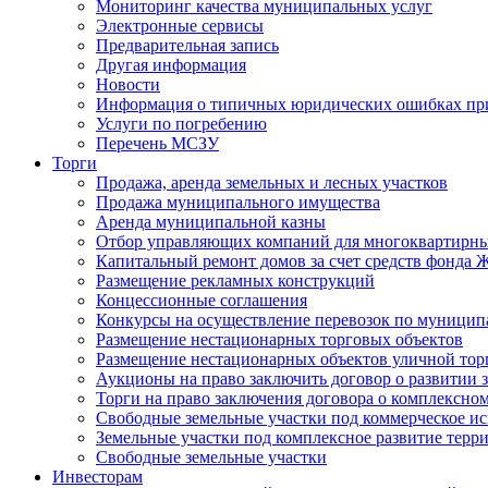
Мониторинг качества муниципальных услуг
Электронные сервисы
Предварительная запись
Другая информация
Новости
Информация о типичных юридических ошибках при
Услуги по погребению
Перечень МСЗУ
Торги
Продажа, аренда земельных и лесных участков
Продажа муниципального имущества
Аренда муниципальной казны
Отбор управляющих компаний для многоквартирн
Капитальный ремонт домов за счет средств фонда
Размещение рекламных конструкций
Концессионные соглашения
Конкурсы на осуществление перевозок по муници
Размещение нестационарных торговых объектов
Размещение нестационарных объектов уличной тор
Аукционы на право заключить договор о развитии 
Торги на право заключения договора о комплексно
Свободные земельные участки под коммерческое и
Земельные участки под комплексное развитие терр
Свободные земельные участки
Инвесторам