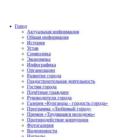
Город
Актуальная информация
Общая информация
История
Устав
Символика
Экономика
Инфографика
Организации
Развитие города
Градостроительная деятельность
Гостям города
Почётные граждане
Руководители города
Галерея «Курганцы - гордость города»
Программа «Любимый город»
Премия «Трудящаяся молодежь»
Противодействие коррупции
Фотогалерея
Видеоновости
Награды