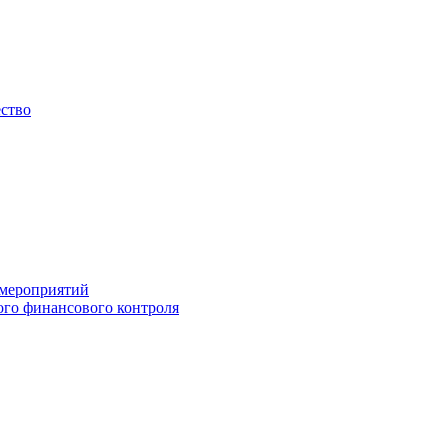
ество
 мероприятий
го финансового контроля