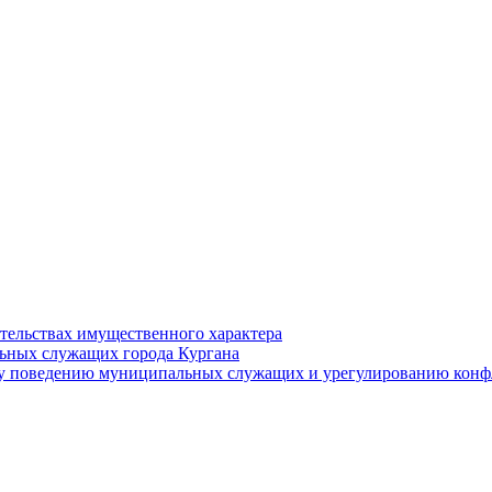
ательствах имущественного характера
ьных служащих города Кургана
у поведению муниципальных служащих и урегулированию конфл