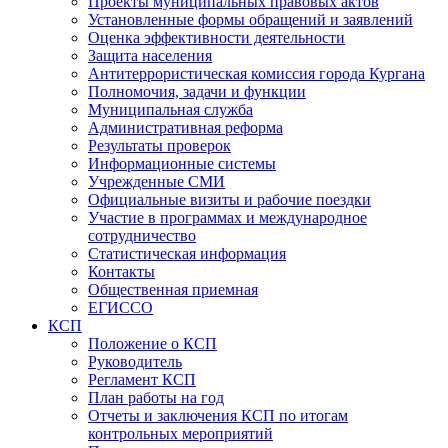
Проекты муниципальных правовых актов
Установленные формы обращений и заявлений
Оценка эффективности деятельности
Защита населения
Антитеррористическая комиссия города Кургана
Полномочия, задачи и функции
Муниципальная служба
Административная реформа
Результаты проверок
Информационные системы
Учрежденные СМИ
Официальные визиты и рабочие поездки
Участие в программах и международное
сотрудничество
Статистическая информация
Контакты
Общественная приемная
ЕГИССО
КСП
Положение о КСП
Руководитель
Регламент КСП
План работы на год
Отчеты и заключения КСП по итогам
контрольных мероприятий