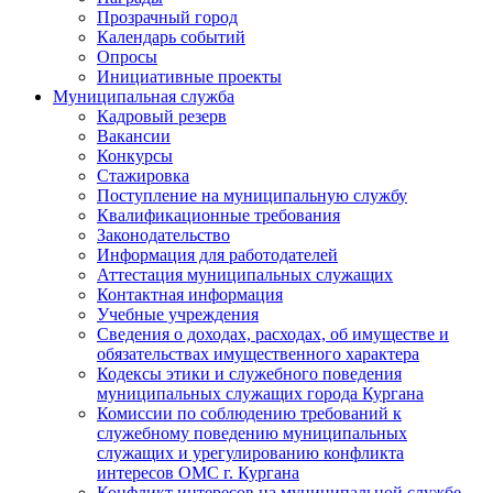
Прозрачный город
Календарь событий
Опросы
Инициативные проекты
Муниципальная служба
Кадровый резерв
Вакансии
Конкурсы
Стажировка
Поступление на муниципальную службу
Квалификационные требования
Законодательство
Информация для работодателей
Аттестация муниципальных служащих
Контактная информация
Учебные учреждения
Сведения о доходах, расходах, об имуществе и
обязательствах имущественного характера
Кодексы этики и служебного поведения
муниципальных служащих города Кургана
Комиссии по соблюдению требований к
служебному поведению муниципальных
служащих и урегулированию конфликта
интересов ОМС г. Кургана
Конфликт интересов на муниципальной службе