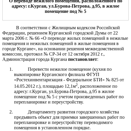
О переводе нежил
ого
помещени
я
, расположенн
ого
по
адресу: г.Курган, ул.
Бурова-Петрова
, д.
95
, в жил
о
е
помещение
под №
5
В соответствии с Жилищным кодексом Российской
Федерации, решением Курганской городской Думы от 22
марта 2006 г. № 66 «О переводе жилых помещений в нежилые
помещения и нежилых помещений в жилые помещения в
городе Кургане», на основании решения межведомственной
комиссии, протокол № СР-34 от 12 октября 2012 г.,
Администрация города Кургана
постановляет
:
Перевести нежилое помещение (кухня по
выкопировке Курганского филиала ФГУП
«Ростехинвентаризация - Федеральное БТИ» № 825 от
2
14.05.2012 г.), площадью 12,1м
, расположенное по
адресу: г.Курган, ул.Бурова-Петрова, д.95 в жилое
помещение под № 5 с учетом произведенных работ по
перепланировке и переустройству.
Департаменту развития городского хозяйства
предъявить объект для приемки завершенных работ по
перепланировке и переустройству переводимого
помещения в установленном порядке.