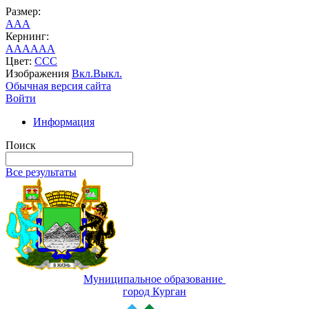
Размер:
A
A
A
Кернинг:
AA
AA
AA
Цвет:
C
C
C
Изображения
Вкл.
Выкл.
Обычная версия сайта
Войти
Информация
Поиск
Все результаты
Муниципальное образование
город Курган