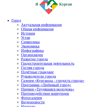
Я
Курган
Город
Актуальная информация
Общая информация
История
Устав
Символика
Экономика
Инфографика
Организации
Развитие города
Градостроительная деятельность
Гостям города
Почётные граждане
Руководители города
Галерея «Курганцы - гордость города»
Программа «Любимый город»
Премия «Трудящаяся молодежь»
Противодействие коррупции
Фотогалерея
Видеоновости
Награды