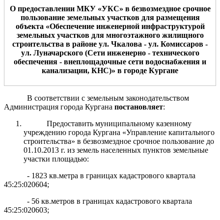
О предоставлении МКУ «УКС» в бе
звозмездное срочное
пользование
земельн
ых
участк
ов
для
размещения
объекта
«Обеспечение инженерной инфраструктурой
земельных участков для многоэтажного жилищного
строительства в районе ул. Чкалова - ул. Комиссаров -
ул. Луначарского (Сети инженерно - технического
обеспечения - внеплощадочные сети водоснабжения и
канализации, КНС)» в городе Кургане
В соответствии с земельным законодательством
Администрация города Кургана
постановляет
:
Предоставить муниципальному казенному
учреждению города Кургана «Управление капитального
строительства» в безвозмездное срочное пользование до
01.10.2013 г. из земель населенных пунктов земельные
участки площадью:
- 1823 кв.метра в границах кадастрового квартала
45:25:020604;
- 56 кв.метров в границах кадастрового квартала
45:25:020603;