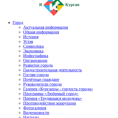
Я
Курган
Город
Актуальная информация
Общая информация
История
Устав
Символика
Экономика
Инфографика
Организации
Развитие города
Градостроительная деятельность
Гостям города
Почётные граждане
Руководители города
Галерея «Курганцы - гордость города»
Программа «Любимый город»
Премия «Трудящаяся молодежь»
Противодействие коррупции
Фотогалерея
Видеоновости
Награды