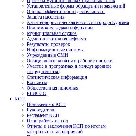
Проекты муниципальных правовых актов
Установленные формы обращений и заявлений
Оценка эффективности деятельности
Защита населения
Антитеррористическая комиссия города Кургана
Полномочия, задачи и функции
Муниципальная служба
Административная реформа
Результаты проверок
Информационные системы
Учрежденные СМИ
Официальные визиты и рабочие поездки
Участие в программах и международное
сотрудничество
Статистическая информация
Контакты
Общественная приемная
ЕГИССО
КСП
Положение о КСП
Руководитель
Регламент КСП
План работы на год
Отчеты и заключения КСП по итогам
контрольных мероприятий