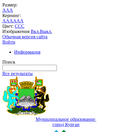
Размер:
A
A
A
Кернинг:
AA
AA
AA
Цвет:
C
C
C
Изображения
Вкл.
Выкл.
Обычная версия сайта
Войти
Информация
Поиск
Все результаты
Муниципальное образование
город Курган