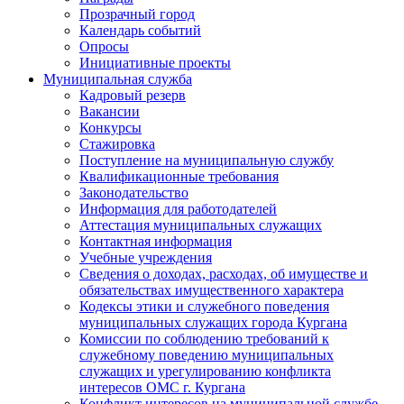
Прозрачный город
Календарь событий
Опросы
Инициативные проекты
Муниципальная служба
Кадровый резерв
Вакансии
Конкурсы
Стажировка
Поступление на муниципальную службу
Квалификационные требования
Законодательство
Информация для работодателей
Аттестация муниципальных служащих
Контактная информация
Учебные учреждения
Сведения о доходах, расходах, об имуществе и
обязательствах имущественного характера
Кодексы этики и служебного поведения
муниципальных служащих города Кургана
Комиссии по соблюдению требований к
служебному поведению муниципальных
служащих и урегулированию конфликта
интересов ОМС г. Кургана
Конфликт интересов на муниципальной службе