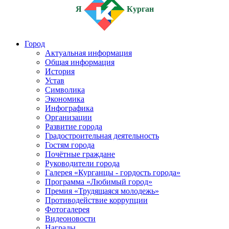
Я
Курган
Город
Актуальная информация
Общая информация
История
Устав
Символика
Экономика
Инфографика
Организации
Развитие города
Градостроительная деятельность
Гостям города
Почётные граждане
Руководители города
Галерея «Курганцы - гордость города»
Программа «Любимый город»
Премия «Трудящаяся молодежь»
Противодействие коррупции
Фотогалерея
Видеоновости
Награды