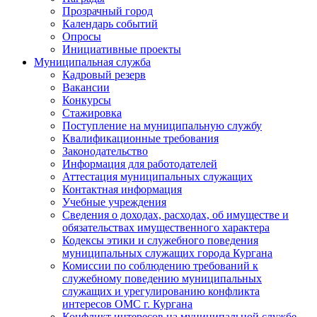
Прозрачный город
Календарь событий
Опросы
Инициативные проекты
Муниципальная служба
Кадровый резерв
Вакансии
Конкурсы
Стажировка
Поступление на муниципальную службу
Квалификационные требования
Законодательство
Информация для работодателей
Аттестация муниципальных служащих
Контактная информация
Учебные учреждения
Сведения о доходах, расходах, об имуществе и
обязательствах имущественного характера
Кодексы этики и служебного поведения
муниципальных служащих города Кургана
Комиссии по соблюдению требований к
служебному поведению муниципальных
служащих и урегулированию конфликта
интересов ОМС г. Кургана
Конфликт интересов на муниципальной службе