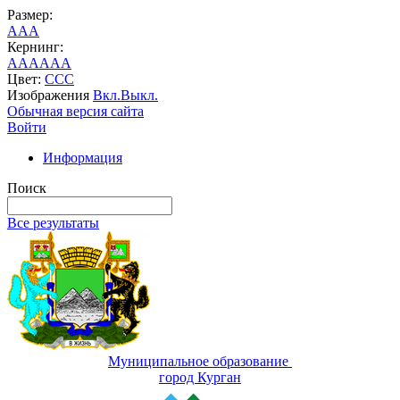
Размер:
A
A
A
Кернинг:
AA
AA
AA
Цвет:
C
C
C
Изображения
Вкл.
Выкл.
Обычная версия сайта
Войти
Информация
Поиск
Все результаты
Муниципальное образование
город Курган