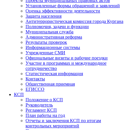
Проекты муниципальных правовых актов
Установленные формы обращений и заявлений
Оценка эффективности деятельности
Защита населения
Антитеррористическая комиссия города Кургана
Полномочия, задачи и функции
Муниципальная служба
Административная реформа
Результаты проверок
Информационные системы
Учрежденные СМИ
Официальные визиты и рабочие поездки
Участие в программах и международное
сотрудничество
Статистическая информация
Контакты
Общественная приемная
ЕГИССО
КСП
Положение о КСП
Руководитель
Регламент КСП
План работы на год
Отчеты и заключения КСП по итогам
контрольных мероприятий