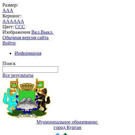
Размер:
A
A
A
Кернинг:
AA
AA
AA
Цвет:
C
C
C
Изображения
Вкл.
Выкл.
Обычная версия сайта
Войти
Информация
Поиск
Все результаты
Муниципальное образование
город Курган