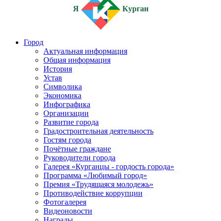
Я
Курган
Город
Актуальная информация
Общая информация
История
Устав
Символика
Экономика
Инфографика
Организации
Развитие города
Градостроительная деятельность
Гостям города
Почётные граждане
Руководители города
Галерея «Курганцы - гордость города»
Программа «Любимый город»
Премия «Трудящаяся молодежь»
Противодействие коррупции
Фотогалерея
Видеоновости
Награды