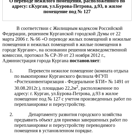
О переводе нежил
ого
помещени
я
, расположенн
ого
по
адресу: г.Курган, ул.
Бурова-Петрова
, д.
93
,
в жилое
помещение под №
127
В соответствии с Жилищным кодексом Российской
Федерации, решением Курганской городской Думы от 22
марта 2006 г. № 66 «О переводе жилых помещений в нежилые
помещения и нежилых помещений в жилые помещения в
городе Кургане», на основании решения межведомственной
комиссии, протокол № СР-39 от 23 ноября 2012 г.,
Администрация города Кургана
постановляет
:
Перевести нежилое помещение (комната отдыха
по выкопировке Курганского филиала ФГУП
«Ростехинвентаризация - Федеральное БТИ» № 1491 от
2
30.08.2012г.), площадью 22,2м
, расположенное по
адресу: г. Курган, ул.Бурова-Петрова, д.93 в жилое
помещение под № 127 с учетом произведенных работ по
перепланировке и переустройству.
Департаменту развития городского хозяйства
предъявить объект для приемки завершенных работ по
перепланировке и переустройству переводимого
помещения в установленном порядке.