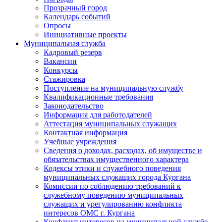
Прозрачный город
Календарь событий
Опросы
Инициативные проекты
Муниципальная служба
Кадровый резерв
Вакансии
Конкурсы
Стажировка
Поступление на муниципальную службу
Квалификационные требования
Законодательство
Информация для работодателей
Аттестация муниципальных служащих
Контактная информация
Учебные учреждения
Сведения о доходах, расходах, об имуществе и
обязательствах имущественного характера
Кодексы этики и служебного поведения
муниципальных служащих города Кургана
Комиссии по соблюдению требований к
служебному поведению муниципальных
служащих и урегулированию конфликта
интересов ОМС г. Кургана
Конфликт интересов на муниципальной службе