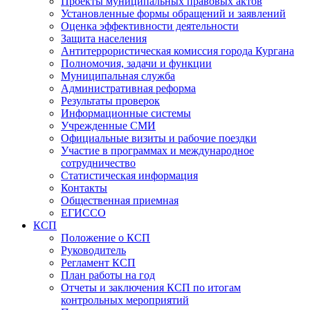
Проекты муниципальных правовых актов
Установленные формы обращений и заявлений
Оценка эффективности деятельности
Защита населения
Антитеррористическая комиссия города Кургана
Полномочия, задачи и функции
Муниципальная служба
Административная реформа
Результаты проверок
Информационные системы
Учрежденные СМИ
Официальные визиты и рабочие поездки
Участие в программах и международное
сотрудничество
Статистическая информация
Контакты
Общественная приемная
ЕГИССО
КСП
Положение о КСП
Руководитель
Регламент КСП
План работы на год
Отчеты и заключения КСП по итогам
контрольных мероприятий