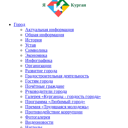
Я
Курган
Город
Актуальная информация
Общая информация
История
Устав
Символика
Экономика
Инфографика
Организации
Развитие города
Градостроительная деятельность
Гостям города
Почётные граждане
Руководители города
Галерея «Курганцы - гордость города»
Программа «Любимый город»
Премия «Трудящаяся молодежь»
Противодействие коррупции
Фотогалерея
Видеоновости
Награды