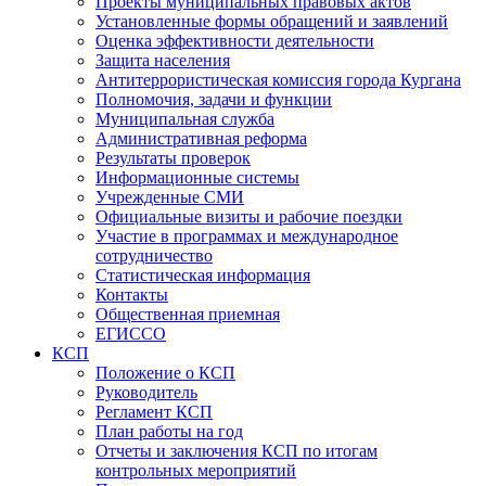
Проекты муниципальных правовых актов
Установленные формы обращений и заявлений
Оценка эффективности деятельности
Защита населения
Антитеррористическая комиссия города Кургана
Полномочия, задачи и функции
Муниципальная служба
Административная реформа
Результаты проверок
Информационные системы
Учрежденные СМИ
Официальные визиты и рабочие поездки
Участие в программах и международное
сотрудничество
Статистическая информация
Контакты
Общественная приемная
ЕГИССО
КСП
Положение о КСП
Руководитель
Регламент КСП
План работы на год
Отчеты и заключения КСП по итогам
контрольных мероприятий