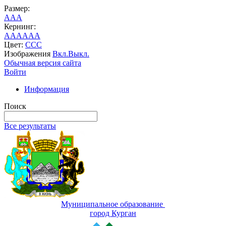
Размер:
A
A
A
Кернинг:
AA
AA
AA
Цвет:
C
C
C
Изображения
Вкл.
Выкл.
Обычная версия сайта
Войти
Информация
Поиск
Все результаты
Муниципальное образование
город Курган