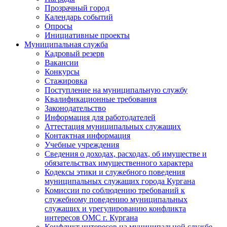
Прозрачный город
Календарь событий
Опросы
Инициативные проекты
Муниципальная служба
Кадровый резерв
Вакансии
Конкурсы
Стажировка
Поступление на муниципальную службу
Квалификационные требования
Законодательство
Информация для работодателей
Аттестация муниципальных служащих
Контактная информация
Учебные учреждения
Сведения о доходах, расходах, об имуществе и
обязательствах имущественного характера
Кодексы этики и служебного поведения
муниципальных служащих города Кургана
Комиссии по соблюдению требований к
служебному поведению муниципальных
служащих и урегулированию конфликта
интересов ОМС г. Кургана
Конфликт интересов на муниципальной службе