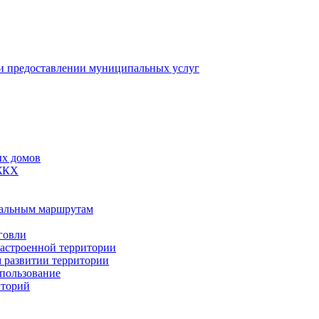
 предоставлении муниципальных услуг
ых домов
 ЖКХ
пальным маршрутам
говли
застроенной территории
м развитии территории
спользование
иторий