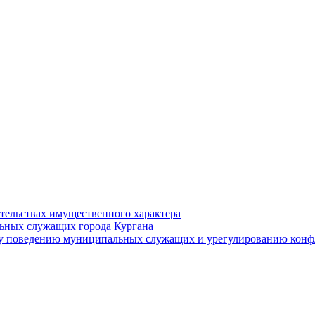
ательствах имущественного характера
ьных служащих города Кургана
у поведению муниципальных служащих и урегулированию конфл