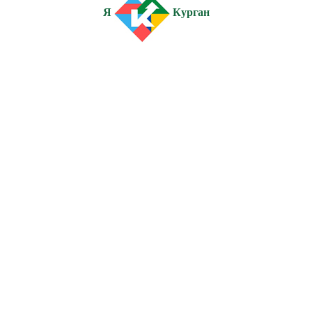
Я
Курган