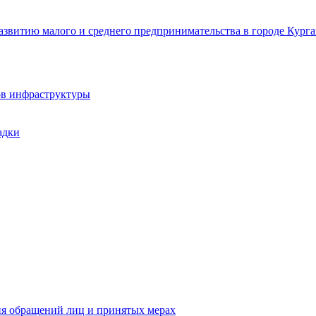
звитию малого и среднего предпринимательства в городе Курга
ов инфраструктуры
адки
ия обращений лиц и принятых мерах