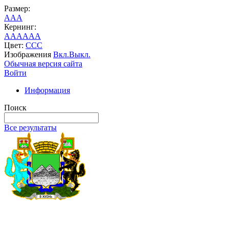
Размер:
A
A
A
Кернинг:
AA
AA
AA
Цвет:
C
C
C
Изображения
Вкл.
Выкл.
Обычная версия сайта
Войти
Информация
Поиск
Все результаты