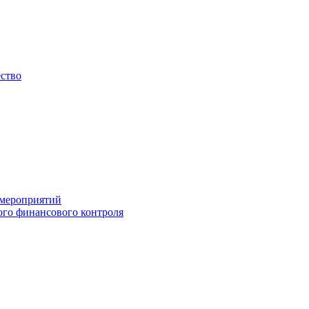
ество
 мероприятий
го финансового контроля