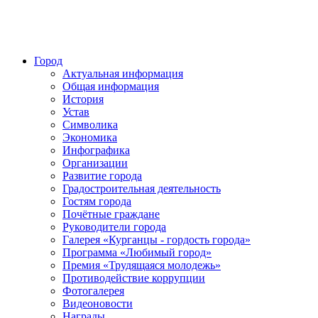
Город
Актуальная информация
Общая информация
История
Устав
Символика
Экономика
Инфографика
Организации
Развитие города
Градостроительная деятельность
Гостям города
Почётные граждане
Руководители города
Галерея «Курганцы - гордость города»
Программа «Любимый город»
Премия «Трудящаяся молодежь»
Противодействие коррупции
Фотогалерея
Видеоновости
Награды