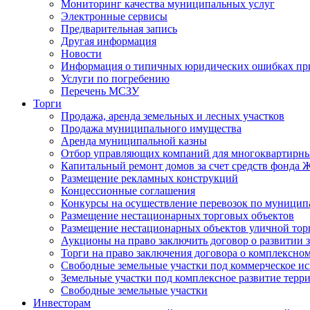
Мониторинг качества муниципальных услуг
Электронные сервисы
Предварительная запись
Другая информация
Новости
Информация о типичных юридических ошибках при
Услуги по погребению
Перечень МСЗУ
Торги
Продажа, аренда земельных и лесных участков
Продажа муниципального имущества
Аренда муниципальной казны
Отбор управляющих компаний для многоквартирн
Капитальный ремонт домов за счет средств фонда
Размещение рекламных конструкций
Концессионные соглашения
Конкурсы на осуществление перевозок по муници
Размещение нестационарных торговых объектов
Размещение нестационарных объектов уличной тор
Аукционы на право заключить договор о развитии 
Торги на право заключения договора о комплексно
Свободные земельные участки под коммерческое и
Земельные участки под комплексное развитие терр
Свободные земельные участки
Инвесторам