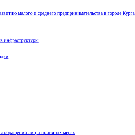
звитию малого и среднего предпринимательства в городе Курга
ов инфраструктуры
адки
ия обращений лиц и принятых мерах