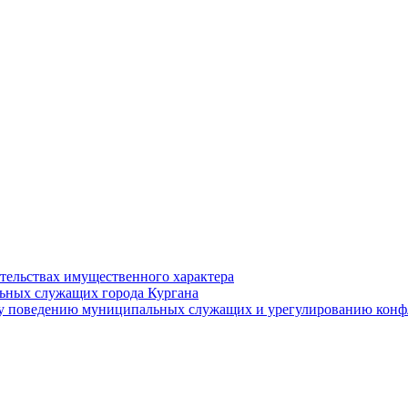
ательствах имущественного характера
ьных служащих города Кургана
у поведению муниципальных служащих и урегулированию конфл