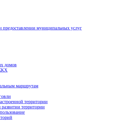
 предоставлении муниципальных услуг
ых домов
 ЖКХ
пальным маршрутам
говли
застроенной территории
м развитии территории
спользование
иторий