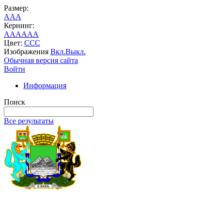
Размер:
A
A
A
Кернинг:
AA
AA
AA
Цвет:
C
C
C
Изображения
Вкл.
Выкл.
Обычная версия сайта
Войти
Информация
Поиск
Все результаты