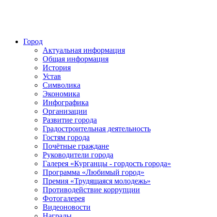
Город
Актуальная информация
Общая информация
История
Устав
Символика
Экономика
Инфографика
Организации
Развитие города
Градостроительная деятельность
Гостям города
Почётные граждане
Руководители города
Галерея «Курганцы - гордость города»
Программа «Любимый город»
Премия «Трудящаяся молодежь»
Противодействие коррупции
Фотогалерея
Видеоновости
Награды