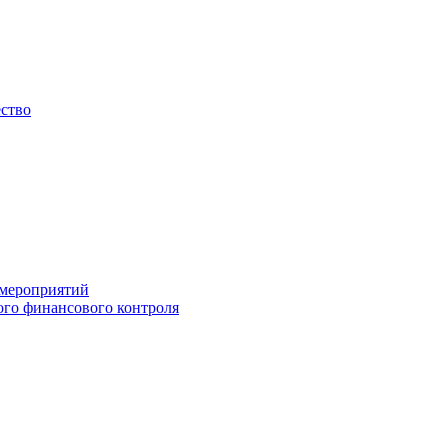
ество
 мероприятий
го финансового контроля