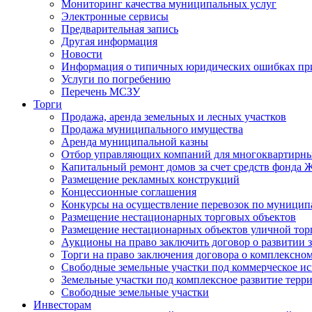
Мониторинг качества муниципальных услуг
Электронные сервисы
Предварительная запись
Другая информация
Новости
Информация о типичных юридических ошибках при
Услуги по погребению
Перечень МСЗУ
Торги
Продажа, аренда земельных и лесных участков
Продажа муниципального имущества
Аренда муниципальной казны
Отбор управляющих компаний для многоквартирн
Капитальный ремонт домов за счет средств фонда
Размещение рекламных конструкций
Концессионные соглашения
Конкурсы на осуществление перевозок по муници
Размещение нестационарных торговых объектов
Размещение нестационарных объектов уличной тор
Аукционы на право заключить договор о развитии 
Торги на право заключения договора о комплексно
Свободные земельные участки под коммерческое и
Земельные участки под комплексное развитие терр
Свободные земельные участки
Инвесторам