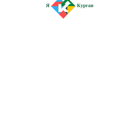
Я
Курган