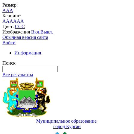
Размер:
A
A
A
Кернинг:
AA
AA
AA
Цвет:
C
C
C
Изображения
Вкл.
Выкл.
Обычная версия сайта
Войти
Информация
Поиск
Все результаты
Муниципальное образование
город Курган