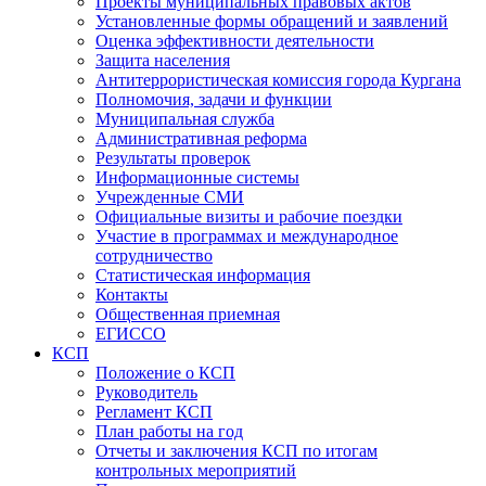
Проекты муниципальных правовых актов
Установленные формы обращений и заявлений
Оценка эффективности деятельности
Защита населения
Антитеррористическая комиссия города Кургана
Полномочия, задачи и функции
Муниципальная служба
Административная реформа
Результаты проверок
Информационные системы
Учрежденные СМИ
Официальные визиты и рабочие поездки
Участие в программах и международное
сотрудничество
Статистическая информация
Контакты
Общественная приемная
ЕГИССО
КСП
Положение о КСП
Руководитель
Регламент КСП
План работы на год
Отчеты и заключения КСП по итогам
контрольных мероприятий