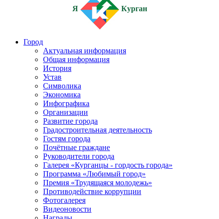
Я
Курган
Город
Актуальная информация
Общая информация
История
Устав
Символика
Экономика
Инфографика
Организации
Развитие города
Градостроительная деятельность
Гостям города
Почётные граждане
Руководители города
Галерея «Курганцы - гордость города»
Программа «Любимый город»
Премия «Трудящаяся молодежь»
Противодействие коррупции
Фотогалерея
Видеоновости
Награды