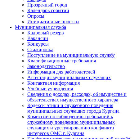
Прозрачный город
Календарь событий
Опросы
Инициативные проекты
Муниципальная служба
Кадровый резерв
Вакансии
Конкурсы
Стажировка
Поступление на муниципальную службу
Квалификационные требования
Законодательство
Информация для работодателей
Аттестация муниципальных служащих
Контактная информация
Учебные учреждения
Сведения о доходах, расходах, об имуществе и
обязательствах имущественного характера
Кодексы этики и служебного поведения
муниципальных служащих города Кургана
Комиссии по соблюдению требований к
служебному поведению муниципальных
служащих и урегулированию конфликта
интересов ОМС г. Кургана
Конфликт интересов на муниципальной службе