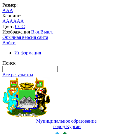
Размер:
A
A
A
Кернинг:
AA
AA
AA
Цвет:
C
C
C
Изображения
Вкл.
Выкл.
Обычная версия сайта
Войти
Информация
Поиск
Все результаты
Муниципальное образование
город Курган