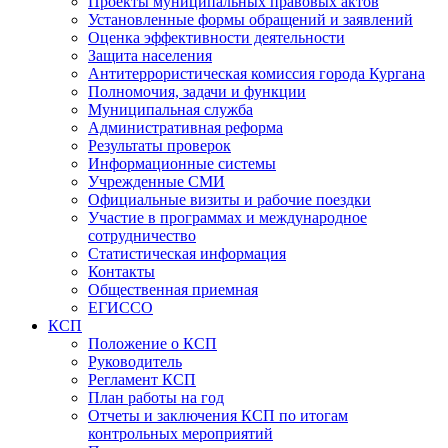
Проекты муниципальных правовых актов
Установленные формы обращений и заявлений
Оценка эффективности деятельности
Защита населения
Антитеррористическая комиссия города Кургана
Полномочия, задачи и функции
Муниципальная служба
Административная реформа
Результаты проверок
Информационные системы
Учрежденные СМИ
Официальные визиты и рабочие поездки
Участие в программах и международное
сотрудничество
Статистическая информация
Контакты
Общественная приемная
ЕГИССО
КСП
Положение о КСП
Руководитель
Регламент КСП
План работы на год
Отчеты и заключения КСП по итогам
контрольных мероприятий