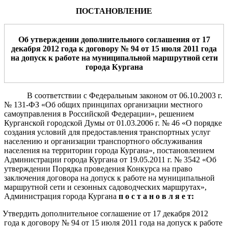
ПОСТАНОВЛЕНИЕ
Об утверждении
дополнительного соглашения
от
1
7
декабря
2012 года
к договору
№
94
от
15 июля
20
11
года
на допуск к работе на муниципальной маршрутной сети
города Кургана
В соответствии с Федеральным законом от 06.10.2003 г.
№ 131-ФЗ «Об общих принципах организации местного
самоуправления в Российской Федерации», решением
Курганской городской Думы от 01.03.2006 г. № 46 «О порядке
создания условий для предоставления транспортных услуг
населению и организации транспортного обслуживания
населения на территории города Кургана», постановлением
Администрации города Кургана от 19.05.2011 г. № 3542 «Об
утверждении Порядка проведения Конкурса на право
заключения договора на допуск к работе на муниципальной
маршрутной сети и сезонных садоводческих маршрутах»,
Администрация города Кургана
п о с т а н о в л я е т:
. Утвердить дополнительное соглашение от 17 декабря 2012
года к договору № 94 от 15 июля 2011 года на допуск к работе