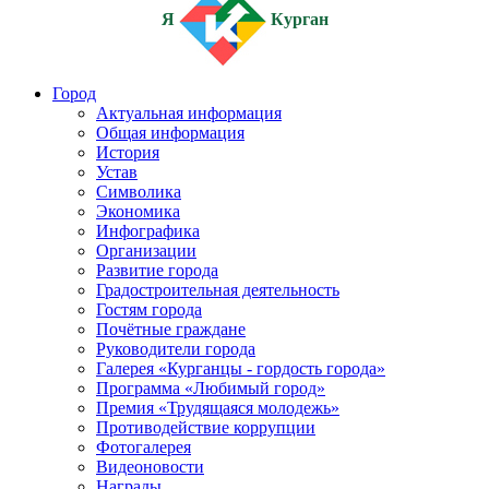
Я
Курган
Город
Актуальная информация
Общая информация
История
Устав
Символика
Экономика
Инфографика
Организации
Развитие города
Градостроительная деятельность
Гостям города
Почётные граждане
Руководители города
Галерея «Курганцы - гордость города»
Программа «Любимый город»
Премия «Трудящаяся молодежь»
Противодействие коррупции
Фотогалерея
Видеоновости
Награды