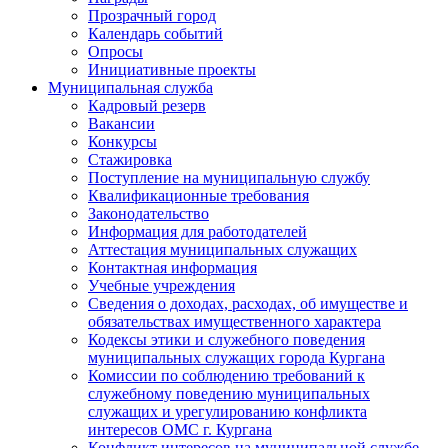
Прозрачный город
Календарь событий
Опросы
Инициативные проекты
Муниципальная служба
Кадровый резерв
Вакансии
Конкурсы
Стажировка
Поступление на муниципальную службу
Квалификационные требования
Законодательство
Информация для работодателей
Аттестация муниципальных служащих
Контактная информация
Учебные учреждения
Сведения о доходах, расходах, об имуществе и
обязательствах имущественного характера
Кодексы этики и служебного поведения
муниципальных служащих города Кургана
Комиссии по соблюдению требований к
служебному поведению муниципальных
служащих и урегулированию конфликта
интересов ОМС г. Кургана
Конфликт интересов на муниципальной службе