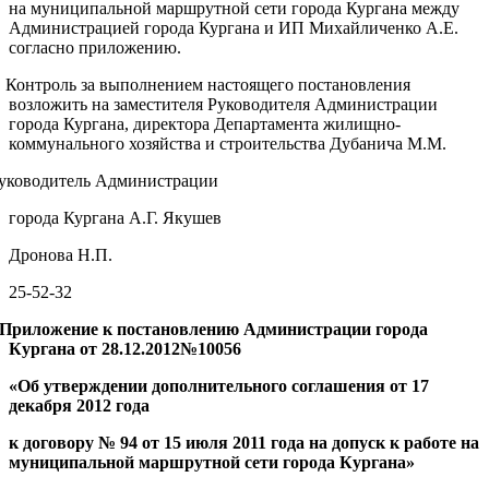
на муниципальной маршрутной сети города Кургана между
Администрацией города Кургана и ИП Михайличенко А.Е.
согласно приложению.
. Контроль за выполнением настоящего постановления
возложить на заместителя Руководителя Администрации
города Кургана, директора Департамента жилищно-
коммунального хозяйства и строительства Дубанича М.М.
уководитель Администрации
города Кургана А.Г. Якушев
Дронова Н.П.
25-52-32
Приложение
к постановлению Администрации города
Кургана
от
28.12.2012
№
10056
«Об утверждении дополнительного соглашения
от
1
7
декабря
2012 года
к договору №
94
от
15 июля
20
11
года на допуск к работе на
муниципальной маршрутной сети города Кургана»