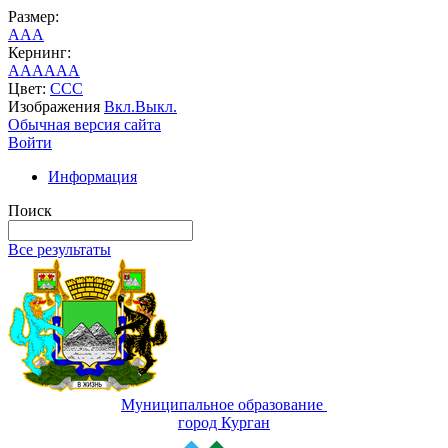
Размер:
A
A
A
Кернинг:
AA
AA
AA
Цвет:
C
C
C
Изображения
Вкл.
Выкл.
Обычная версия сайта
Войти
Информация
Поиск
Все результаты
Муниципальное образование
город Курган