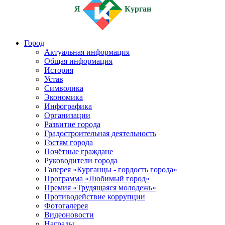
Я
Курган
Город
Актуальная информация
Общая информация
История
Устав
Символика
Экономика
Инфографика
Организации
Развитие города
Градостроительная деятельность
Гостям города
Почётные граждане
Руководители города
Галерея «Курганцы - гордость города»
Программа «Любимый город»
Премия «Трудящаяся молодежь»
Противодействие коррупции
Фотогалерея
Видеоновости
Награды