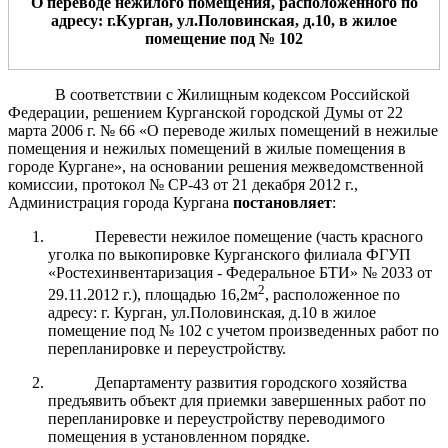
О переводе нежил
ого
помещени
я
, расположенн
ого
по
адресу: г.Курган, ул.
Половинская
, д.
10
,
в жилое
помещение под №
10
2
В соответствии с Жилищным кодексом Российской
Федерации, решением Курганской городской Думы от 22
марта 2006 г. № 66 «О переводе жилых помещений в нежилые
помещения и нежилых помещений в жилые помещения в
городе Кургане», на основании решения межведомственной
комиссии, протокол № СР-43 от 21 декабря 2012 г.,
Администрация города Кургана
постановляет
:
Перевести нежилое помещение (часть красного
уголка по выкопировке Курганского филиала ФГУП
«Ростехинвентаризация - Федеральное БТИ» № 2033 от
2
29.11.2012 г.), площадью 16,2м
, расположенное по
адресу: г. Курган, ул.Половинская, д.10 в жилое
помещение под № 102 с учетом произведенных работ по
перепланировке и переустройству.
Департаменту развития городского хозяйства
предъявить объект для приемки завершенных работ по
перепланировке и переустройству переводимого
помещения в установленном порядке.