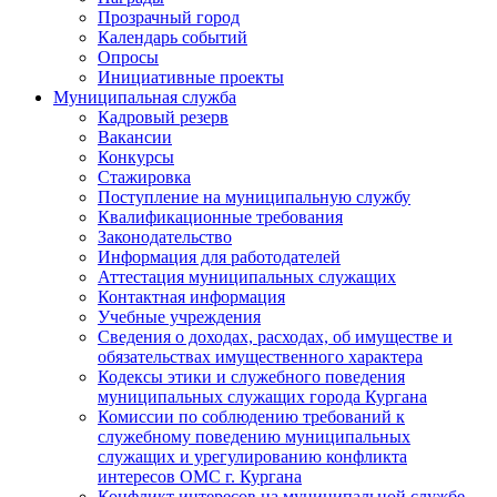
Прозрачный город
Календарь событий
Опросы
Инициативные проекты
Муниципальная служба
Кадровый резерв
Вакансии
Конкурсы
Стажировка
Поступление на муниципальную службу
Квалификационные требования
Законодательство
Информация для работодателей
Аттестация муниципальных служащих
Контактная информация
Учебные учреждения
Сведения о доходах, расходах, об имуществе и
обязательствах имущественного характера
Кодексы этики и служебного поведения
муниципальных служащих города Кургана
Комиссии по соблюдению требований к
служебному поведению муниципальных
служащих и урегулированию конфликта
интересов ОМС г. Кургана
Конфликт интересов на муниципальной службе