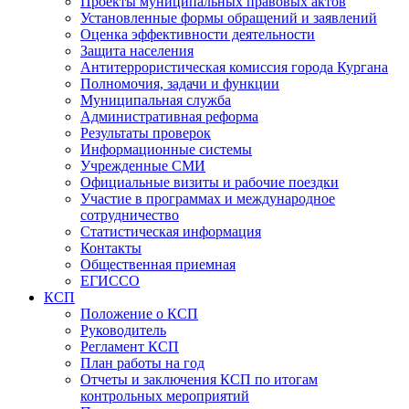
Проекты муниципальных правовых актов
Установленные формы обращений и заявлений
Оценка эффективности деятельности
Защита населения
Антитеррористическая комиссия города Кургана
Полномочия, задачи и функции
Муниципальная служба
Административная реформа
Результаты проверок
Информационные системы
Учрежденные СМИ
Официальные визиты и рабочие поездки
Участие в программах и международное
сотрудничество
Статистическая информация
Контакты
Общественная приемная
ЕГИССО
КСП
Положение о КСП
Руководитель
Регламент КСП
План работы на год
Отчеты и заключения КСП по итогам
контрольных мероприятий