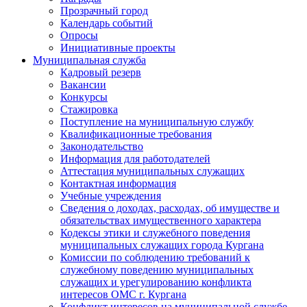
Прозрачный город
Календарь событий
Опросы
Инициативные проекты
Муниципальная служба
Кадровый резерв
Вакансии
Конкурсы
Стажировка
Поступление на муниципальную службу
Квалификационные требования
Законодательство
Информация для работодателей
Аттестация муниципальных служащих
Контактная информация
Учебные учреждения
Сведения о доходах, расходах, об имуществе и
обязательствах имущественного характера
Кодексы этики и служебного поведения
муниципальных служащих города Кургана
Комиссии по соблюдению требований к
служебному поведению муниципальных
служащих и урегулированию конфликта
интересов ОМС г. Кургана
Конфликт интересов на муниципальной службе