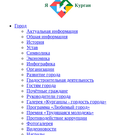
Я
Курган
Город
Актуальная информация
Общая информация
История
Устав
Символика
Экономика
Инфографика
Организации
Развитие города
Градостроительная деятельность
Гостям города
Почётные граждане
Руководители города
Галерея «Курганцы - гордость города»
Программа «Любимый город»
Премия «Трудящаяся молодежь»
Противодействие коррупции
Фотогалерея
Видеоновости
Награды