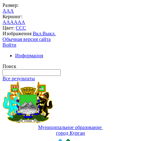
Размер:
A
A
A
Кернинг:
AA
AA
AA
Цвет:
C
C
C
Изображения
Вкл.
Выкл.
Обычная версия сайта
Войти
Информация
Поиск
Все результаты
Муниципальное образование
город Курган