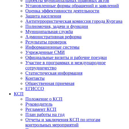
Проекты муниципальных правовых актов
Установленные формы обращений и заявлений
Оценка эффективности деятельности
Защита населения
Антитеррористическая комиссия города Кургана
Полномочия, задачи и функции
Муниципальная служба
Административная реформа
Результаты проверок
Информационные системы
Учрежденные СМИ
Официальные визиты и рабочие поездки
Участие в программах и международное
сотрудничество
Статистическая информация
Контакты
Общественная приемная
ЕГИССО
КСП
Положение о КСП
Руководитель
Регламент КСП
План работы на год
Отчеты и заключения КСП по итогам
контрольных мероприятий