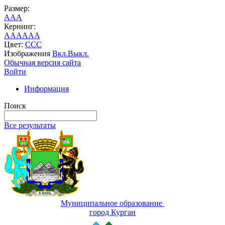
Размер:
A
A
A
Кернинг:
AA
AA
AA
Цвет:
C
C
C
Изображения
Вкл.
Выкл.
Обычная версия сайта
Войти
Информация
Поиск
Все результаты
Муниципальное образование
город Курган