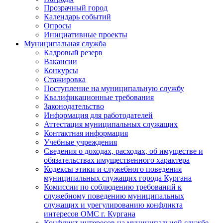
Прозрачный город
Календарь событий
Опросы
Инициативные проекты
Муниципальная служба
Кадровый резерв
Вакансии
Конкурсы
Стажировка
Поступление на муниципальную службу
Квалификационные требования
Законодательство
Информация для работодателей
Аттестация муниципальных служащих
Контактная информация
Учебные учреждения
Сведения о доходах, расходах, об имуществе и
обязательствах имущественного характера
Кодексы этики и служебного поведения
муниципальных служащих города Кургана
Комиссии по соблюдению требований к
служебному поведению муниципальных
служащих и урегулированию конфликта
интересов ОМС г. Кургана
Конфликт интересов на муниципальной службе