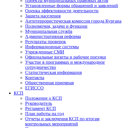
Проекты муниципальных правовых актов
Установленные формы обращений и заявлений
Оценка эффективности деятельности
Защита населения
Антитеррористическая комиссия города Кургана
Полномочия, задачи и функции
Муниципальная служба
Административная реформа
Результаты проверок
Информационные системы
Учрежденные СМИ
Официальные визиты и рабочие поездки
Участие в программах и международное
сотрудничество
Статистическая информация
Контакты
Общественная приемная
ЕГИССО
КСП
Положение о КСП
Руководитель
Регламент КСП
План работы на год
Отчеты и заключения КСП по итогам
контрольных мероприятий