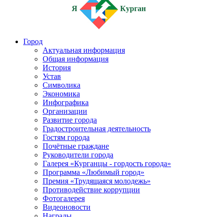
Я
Курган
Город
Актуальная информация
Общая информация
История
Устав
Символика
Экономика
Инфографика
Организации
Развитие города
Градостроительная деятельность
Гостям города
Почётные граждане
Руководители города
Галерея «Курганцы - гордость города»
Программа «Любимый город»
Премия «Трудящаяся молодежь»
Противодействие коррупции
Фотогалерея
Видеоновости
Награды