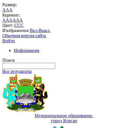
Размер:
A
A
A
Кернинг:
AA
AA
AA
Цвет:
C
C
C
Изображения
Вкл.
Выкл.
Обычная версия сайта
Войти
Информация
Поиск
Все результаты
Муниципальное образование
город Курган