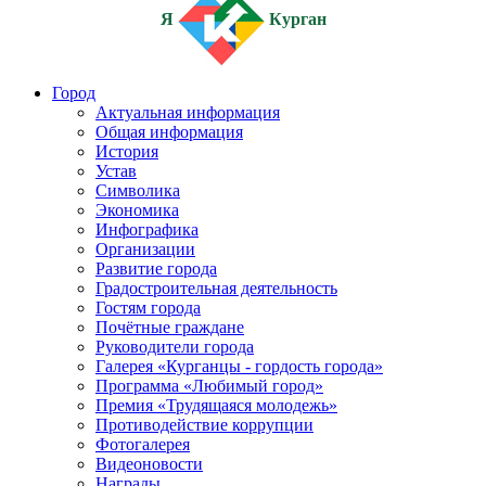
Я
Курган
Город
Актуальная информация
Общая информация
История
Устав
Символика
Экономика
Инфографика
Организации
Развитие города
Градостроительная деятельность
Гостям города
Почётные граждане
Руководители города
Галерея «Курганцы - гордость города»
Программа «Любимый город»
Премия «Трудящаяся молодежь»
Противодействие коррупции
Фотогалерея
Видеоновости
Награды