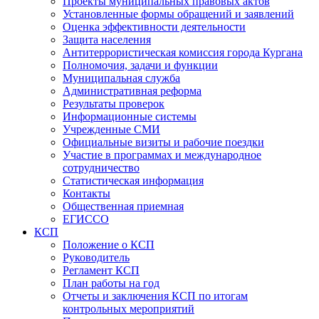
Проекты муниципальных правовых актов
Установленные формы обращений и заявлений
Оценка эффективности деятельности
Защита населения
Антитеррористическая комиссия города Кургана
Полномочия, задачи и функции
Муниципальная служба
Административная реформа
Результаты проверок
Информационные системы
Учрежденные СМИ
Официальные визиты и рабочие поездки
Участие в программах и международное
сотрудничество
Статистическая информация
Контакты
Общественная приемная
ЕГИССО
КСП
Положение о КСП
Руководитель
Регламент КСП
План работы на год
Отчеты и заключения КСП по итогам
контрольных мероприятий