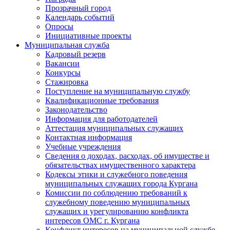
Прозрачный город
Календарь событий
Опросы
Инициативные проекты
Муниципальная служба
Кадровый резерв
Вакансии
Конкурсы
Стажировка
Поступление на муниципальную службу
Квалификационные требования
Законодательство
Информация для работодателей
Аттестация муниципальных служащих
Контактная информация
Учебные учреждения
Сведения о доходах, расходах, об имуществе и
обязательствах имущественного характера
Кодексы этики и служебного поведения
муниципальных служащих города Кургана
Комиссии по соблюдению требований к
служебному поведению муниципальных
служащих и урегулированию конфликта
интересов ОМС г. Кургана
Конфликт интересов на муниципальной службе