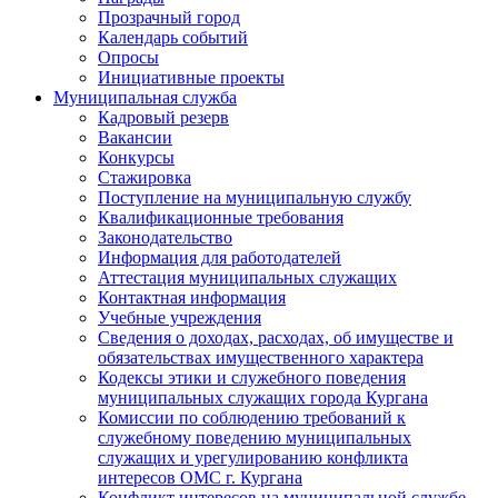
Прозрачный город
Календарь событий
Опросы
Инициативные проекты
Муниципальная служба
Кадровый резерв
Вакансии
Конкурсы
Стажировка
Поступление на муниципальную службу
Квалификационные требования
Законодательство
Информация для работодателей
Аттестация муниципальных служащих
Контактная информация
Учебные учреждения
Сведения о доходах, расходах, об имуществе и
обязательствах имущественного характера
Кодексы этики и служебного поведения
муниципальных служащих города Кургана
Комиссии по соблюдению требований к
служебному поведению муниципальных
служащих и урегулированию конфликта
интересов ОМС г. Кургана
Конфликт интересов на муниципальной службе