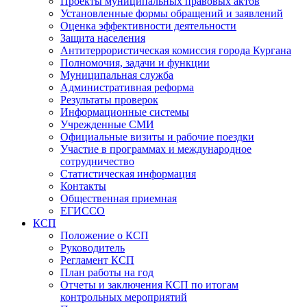
Проекты муниципальных правовых актов
Установленные формы обращений и заявлений
Оценка эффективности деятельности
Защита населения
Антитеррористическая комиссия города Кургана
Полномочия, задачи и функции
Муниципальная служба
Административная реформа
Результаты проверок
Информационные системы
Учрежденные СМИ
Официальные визиты и рабочие поездки
Участие в программах и международное
сотрудничество
Статистическая информация
Контакты
Общественная приемная
ЕГИССО
КСП
Положение о КСП
Руководитель
Регламент КСП
План работы на год
Отчеты и заключения КСП по итогам
контрольных мероприятий