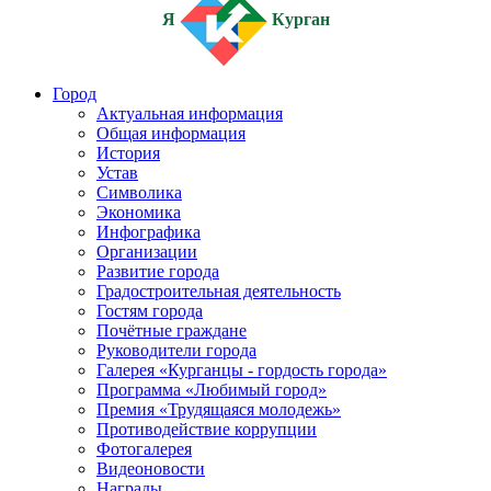
Я
Курган
Город
Актуальная информация
Общая информация
История
Устав
Символика
Экономика
Инфографика
Организации
Развитие города
Градостроительная деятельность
Гостям города
Почётные граждане
Руководители города
Галерея «Курганцы - гордость города»
Программа «Любимый город»
Премия «Трудящаяся молодежь»
Противодействие коррупции
Фотогалерея
Видеоновости
Награды