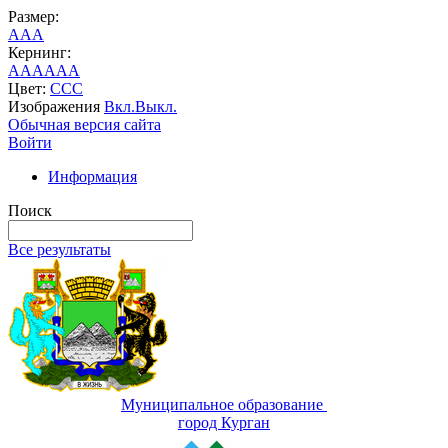
Размер:
A
A
A
Кернинг:
AA
AA
AA
Цвет:
C
C
C
Изображения
Вкл.
Выкл.
Обычная версия сайта
Войти
Информация
Поиск
Все результаты
Муниципальное образование
город Курган