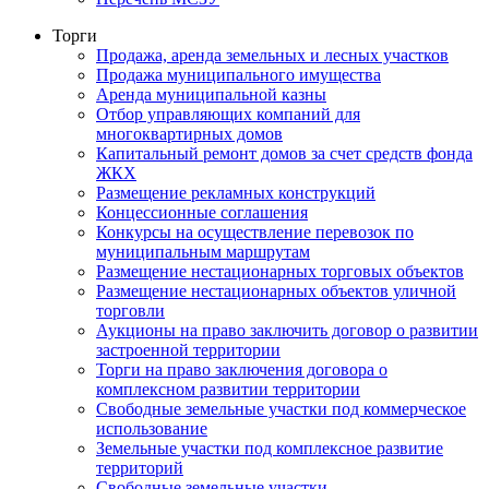
Торги
Продажа, аренда земельных и лесных участков
Продажа муниципального имущества
Аренда муниципальной казны
Отбор управляющих компаний для
многоквартирных домов
Капитальный ремонт домов за счет средств фонда
ЖКХ
Размещение рекламных конструкций
Концессионные соглашения
Конкурсы на осуществление перевозок по
муниципальным маршрутам
Размещение нестационарных торговых объектов
Размещение нестационарных объектов уличной
торговли
Аукционы на право заключить договор о развитии
застроенной территории
Торги на право заключения договора о
комплексном развитии территории
Свободные земельные участки под коммерческое
использование
Земельные участки под комплексное развитие
территорий
Свободные земельные участки