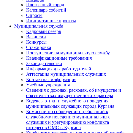
Прозрачный город
Календарь событий
Опросы
Инициативные проекты
Муниципальная служба
Кадровый резерв
Вакансии
Конкурсы
Стажировка
Поступление на муниципальную службу
Квалификационные требования
Законодательство
Информация для работодателей
Аттестация муниципальных служащих
Контактная информация
Учебные учреждения
Сведения о доходах, расходах, об имуществе и
обязательствах имущественного характера
Кодексы этики и служебного поведения
муниципальных служащих города Кургана
Комиссии по соблюдению требований к
служебному поведению муниципальных
служащих и урегулированию конфликта
интересов ОМС г. Кургана
Конфликт интересов на муниципальной службе