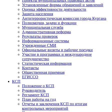
Проекты муниципальных правовых актов
Установленные формы обращений и заявлений
Оценка эффективности деятельности
Защита населения
Антитеррористическая комиссия города Кургана
Полномочия, задачи и функции
Муниципальная служба
Административная реформа
Результаты проверок
Информационные системы
Учрежденные СМИ
Официальные визиты и рабочие поездки
Участие в программах и международное
сотрудничество
Статистическая информация
Контакты
Общественная приемная
ЕГИССО
КСП
Положение о КСП
Руководитель
Регламент КСП
План работы на год
Отчеты и заключения КСП по итогам
контрольных мероприятий