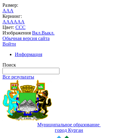
Размер:
A
A
A
Кернинг:
AA
AA
AA
Цвет:
C
C
C
Изображения
Вкл.
Выкл.
Обычная версия сайта
Войти
Информация
Поиск
Все результаты
Муниципальное образование
город Курган