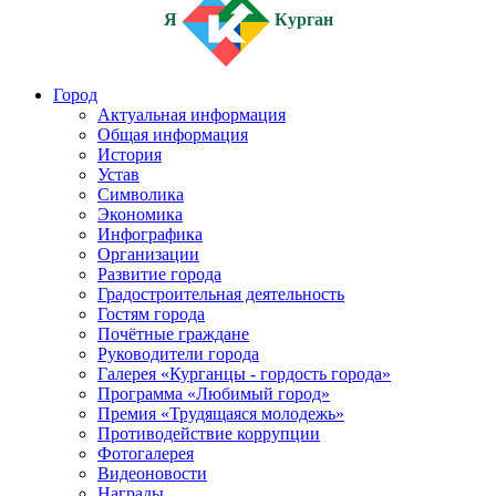
Я
Курган
Город
Актуальная информация
Общая информация
История
Устав
Символика
Экономика
Инфографика
Организации
Развитие города
Градостроительная деятельность
Гостям города
Почётные граждане
Руководители города
Галерея «Курганцы - гордость города»
Программа «Любимый город»
Премия «Трудящаяся молодежь»
Противодействие коррупции
Фотогалерея
Видеоновости
Награды